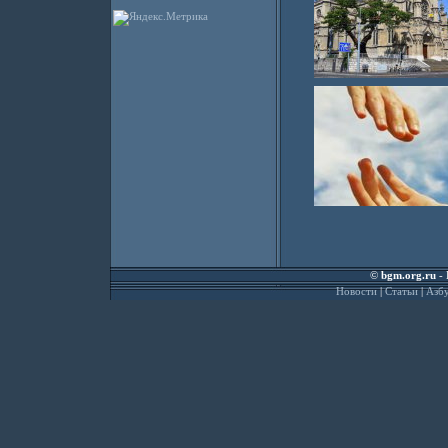
©
bgm.org.ru
- 
Новости
|
Статьи
|
Азбу