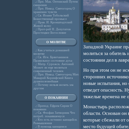
.:
Прп. Мак. Оптинский Путем
смирения
.:
Прп. Никод. Святогорец О
хранении чувств
.:
Св. Иоанн Тобольский
Божественный промысл
.:
Прав. И. Кронштадтский
Живой колос
.:
Прот-рей Н. Депутатов
Простецкое Богословие
О МОЛИТВЕ
Западной Украине п
.:
Как учиться домашней
молиться за обитель
молитве
.:
Св. Игн. Брянчанинов
состоянии дел в лавр
Правильное состояние духа
.:
Митр. Сурожск. Антоний
Может ли еще молиться
Но при этом он не ис
современный человек
.:
Прп. Никод. Святогорец Мит.
сторонних источников
Макарий Коринфский Книга
душеполезнейшая
новые испытания, но 
.:
Почему нельзя желать зла
другим
отведет опасность. 
тяжелые времена не о
О ПОКАЯНИИ
.:
Препод. Ефрем Сирин О
Монастырь расположе
покаянии
области. Основан он 
.:
Св. Феофан Затворник Что
потреб. покаявшемуся
которые сбежали от 
.:
Кто есть истинно кающийся.
Размышления
место будущей обите
.:
В помощь кающимся