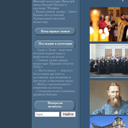
Женский монастырь Иверской
иконы Божией Матери в
урочище “Юзефин
.:
Православные храмы – Свято-
Иоанно-Богословский
Хрещатицкий мужской
монастырь
Популярные записи
Последние в категории
.:
Адам и Лилит: запретная
история первой пары в
мифологии и культуре
.:
Главные православные
монастыри Тверской области:
ТОП-5
.:
«Богослов.ру — портал о
богословии как ключ к
духовному просвещению и
научному осмыслению веры»
.:
Выбор горизонтального
памятника на могилу
.:
Специалисты восстановили
древнюю Библию
Интересно
почитать: