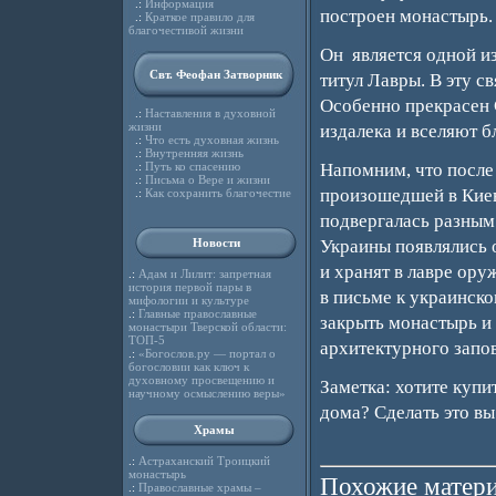
.:
Информация
построен монастырь.
.:
Краткое правило для
благочестивой жизни
Он является одной и
Свт. Феофан Затворник
титул Лавры. В эту 
Особенно прекрасен 
.:
Наставления в духовной
жизни
издалека и вселяют 
.:
Что есть духовная жизнь
.:
Внутренняя жизнь
.:
Путь ко спасению
Напомним, что после
.:
Письма о Вере и жизни
произошедшей в Киев
.:
Как сохранить благочестие
подвергалась разным
Новости
Украины появлялись о
и хранят в лавре ору
.:
Адам и Лилит: запретная
история первой пары в
в письме к украинск
мифологии и культуре
.:
Главные православные
закрыть монастырь и
монастыри Тверской области:
ТОП-5
архитектурного запо
.:
«Богослов.ру — портал о
богословии как ключ к
духовному просвещению и
Заметка: хотите купи
научному осмыслению веры»
дома? Сделать это вы 
Храмы
.:
Астраханский Троицкий
монастырь
Похожие матери
.:
Православные храмы –