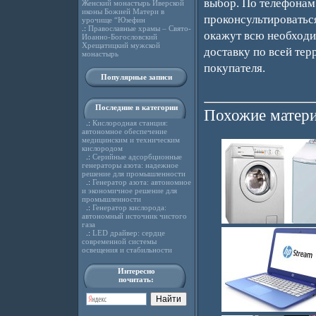
выбор. По телефонам
Женский монастырь Иверской
иконы Божией Матери в
проконсультироватьс
урочище “Юзефин
.:
Православные храмы – Свято-
окажут всю необходи
Иоанно-Богословский
Хрещатицкий мужской
доставку по всей тер
монастырь
покупателя.
Популярные записи
Последние в категории
Похожие матери
.:
Кислородная станция:
автономное обеспечение
медицинским и техническим
кислородом
.:
Серийные адсорбционные
генераторы азота: надежное
решение для промышленности
.:
Генератор азота: автономное
и экономичное решение для
промышленности
.:
Генератор кислорода:
автономный источник чистого
газа
.:
LED драйвер: сердце
современной системы
освещения и стабильности
Интересно
почитать: