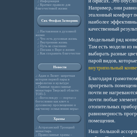
и офисах. Это обусло
.:
Информация
.:
Краткое правило для
Например, они равно
благочестивой жизни
эталонный комфорт п
Свт. Феофан Затворник
наиболее эффективны
качественный результ
.:
Наставления в духовной
жизни
.:
Что есть духовная жизнь
Модельный ряд конве
.:
Внутренняя жизнь
Там есть модели из 
.:
Путь ко спасению
.:
Письма о Вере и жизни
выбирать разные цве
.:
Как сохранить благочестие
парой видов, которые
внутрипольный конве
Новости
.:
Адам и Лилит: запретная
Благодаря грамотно
история первой пары в
мифологии и культуре
прогревать помещени
.:
Главные православные
монастыри Тверской области:
почти не нагреваются
ТОП-5
.:
«Богослов.ру — портал о
почти любые элемент
богословии как ключ к
духовному просвещению и
отопительных приборо
научному осмыслению веры»
равномерность прогре
Храмы
помещения.
.:
Астраханский Троицкий
Наш большой ассорти
монастырь
.:
Православные храмы –