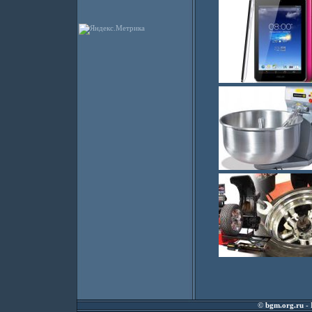
©
bgm.org.ru
- 