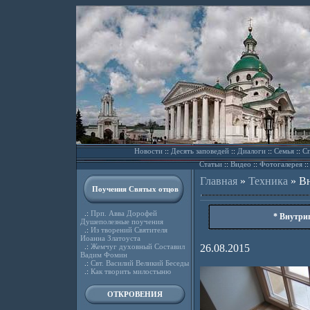
Новости
::
Десять заповедей
::
Диалоги
::
Семья
::
Сп
Статьи
::
Видео
::
Фотогалерея
:
Главная
»
Техника
»
Вн
Поучения Святых отцов
.:
Прп. Авва Дорофей
* Внутри
Душеполезные поучения
.:
Из творений Святителя
Иоанна Златоуста
.:
Жемчуг духовный Составил
26.08.2015
Вадим Фомин
.:
Свт. Василий Великий Беседы
.:
Как творить милостыню
ОТКРОВЕНИЯ