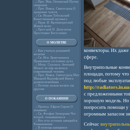
.:
Прп. Мак. Оптинский Путем
смирения
.:
Прп. Никод. Святогорец О
хранении чувств
.:
Св. Иоанн Тобольский
Божественный промысл
.:
Прав. И. Кронштадтский
Живой колос
.:
Прот-рей Н. Депутатов
Простецкое Богословие
О МОЛИТВЕ
конвекторы. Их даже
.:
Как учиться домашней
молитве
сфере.
.:
Св. Игн. Брянчанинов
Правильное состояние духа
.:
Митр. Сурожск. Антоний
Внутрипольные конвек
Может ли еще молиться
современный человек
площади, потому что
.:
Прп. Никод. Святогорец Мит.
Макарий Коринфский Книга
под любые эксплуата
душеполезнейшая
.:
Почему нельзя желать зла
http://radiators.in.u
другим
с предложенными тов
О ПОКАЯНИИ
хорошую модель. Но 
попросить помощи у 
.:
Препод. Ефрем Сирин О
покаянии
огромным запасом зна
.:
Св. Феофан Затворник Что
потреб. покаявшемуся
.:
Кто есть истинно кающийся.
Сейчас
внутрипольны
Размышления
.:
В помощь кающимся