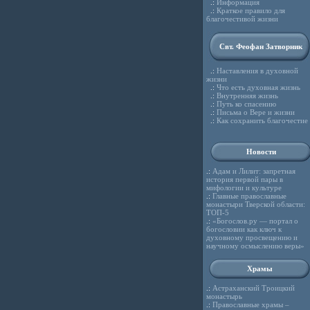
.:
Информация
.:
Краткое правило для
благочестивой жизни
Свт. Феофан Затворник
.:
Наставления в духовной
жизни
.:
Что есть духовная жизнь
.:
Внутренняя жизнь
.:
Путь ко спасению
.:
Письма о Вере и жизни
.:
Как сохранить благочестие
Новости
.:
Адам и Лилит: запретная
история первой пары в
мифологии и культуре
.:
Главные православные
монастыри Тверской области:
ТОП-5
.:
«Богослов.ру — портал о
богословии как ключ к
духовному просвещению и
научному осмыслению веры»
Храмы
.:
Астраханский Троицкий
монастырь
.:
Православные храмы –