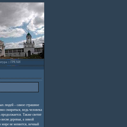
атура
::
ГРЕХИ
ых людей – самое страшное
имо смириться, ведь человека
ь продолжается. Также светит
 весне деревья, а зимой
в мире не меняется, вечный