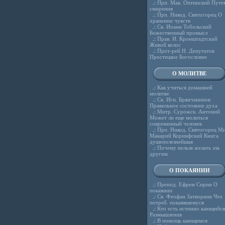
.:
Прп. Мак. Оптинский Путе
смирения
.:
Прп. Никод. Святогорец О
хранении чувств
.:
Св. Иоанн Тобольский
Божественный промысл
.:
Прав. И. Кронштадтский
Живой колос
.:
Прот-рей Н. Депутатов
Простецкое Богословие
О МОЛИТВЕ
.:
Как учиться домашней
молитве
.:
Св. Игн. Брянчанинов
Правильное состояние духа
.:
Митр. Сурожск. Антоний
Может ли еще молиться
современный человек
.:
Прп. Никод. Святогорец Ми
Макарий Коринфский Книга
душеполезнейшая
.:
Почему нельзя желать зла
другим
О ПОКАЯНИИ
.:
Препод. Ефрем Сирин О
покаянии
.:
Св. Феофан Затворник Что
потреб. покаявшемуся
.:
Кто есть истинно кающийся
Размышления
.:
В помощь кающимся