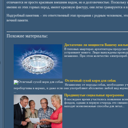
отличаются не просто красивым внешним видом, но и долговечностью. Поскольку 
именно из этих горных пород, имеют красивую фактуру, они легко гравируются и 
Надгробный памятник – это ответственный этап прощания с родным человеком, это
вечной памяти.
Похожие материалы:
Достаточно ли мощности Вашему жиль
В типовых квартирах архитекторы предусмот
устраивают никого. Люди вынуждены проводи
незаконно. При этом количество электроприб.
Отличный сухой корм для собак
Независимо от породы собак, необходимо уч
переборчивы в кормах, и даже если они употребляют абсолютно любой вид корма, 
...
Продвинутые социальные программы
В последнее время участилось появление вс
фондов, однако в первую очередь это связано
находят всевозможные способы для легал...