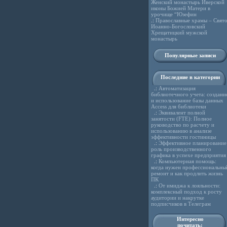
Женский монастырь Иверской
иконы Божией Матери в
урочище “Юзефин
.:
Православные храмы – Свято
Иоанно-Богословский
Хрещатицкий мужской
монастырь
Популярные записи
Последние в категории
.:
Автоматизация
библиотечного учета: создани
и использование базы данных
Access для библиотеки
.:
Эквивалент полной
занятости (FTE): Полное
руководство по расчету и
использованию в анализе
эффективности гостиницы
.:
Эффективное планирование
роль производственного
графика в успехе предприятия
.:
Компьютерная помощь:
когда нужен профессиональны
ремонт и как продлить жизнь
ПК
.:
От имиджа к лояльности:
комплексный подход к росту
аудитории и накрутке
подписчиков в Телеграм
Интересно
почитать: