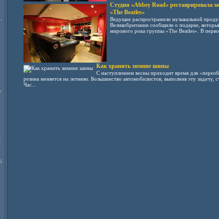
Студия «Abbey Road» реставрировала м
«The Beatles»
Ведущие распространили музыкальной проду
-
Великобритании сообщили о подарке, которы
мирового рока группы «The Beatles». В первой
Как хранить зимние шины
С наступлением весны приходит время для «переоб
резина меняется на летнюю. Большинство автомобилистов, выполнив эту задачу, 
Час...
е
:
й