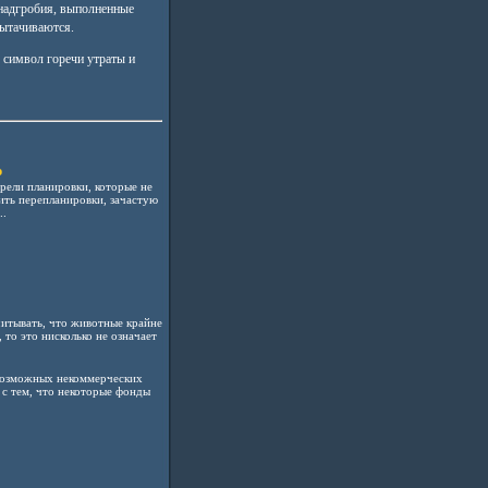
надгробия, выполненные
вытачиваются.
 символ горечи утраты и
ю
рели планировки, которые не
ть перепланировки, зачастую
..
итывать, что животные крайне
то это нисколько не означает
евозможных некоммерческих
 с тем, что некоторые фонды