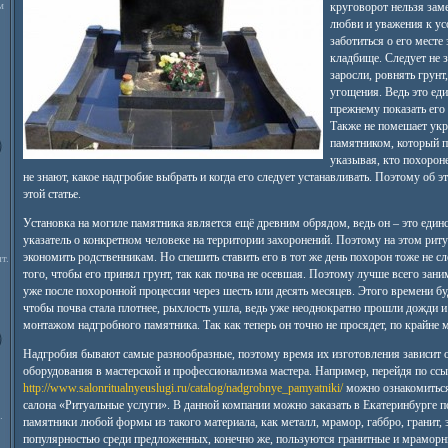
м
круговорот нельзя заме
любви и уважения к ус
заботиться о его месте
кладбище. Следует не з
заросли, ровнять грунт
угощения. Ведь это ед
прежнему показать его
Также не помешает ук
памятником, который п
указывая, кто похорон
не знают, какое надгробие выбрать и когда его следует устанавливать. Поэтому об э
этой статье.
Установка на могиле памятника является ещё древним обрядом, ведь он – это ед
указатель о конкретном человеке на территории захоронений. Поэтому на этом риту
экономить родственникам. Но спешить ставить его в тот же день похорон тоже не сл
т.
того, чтобы его принял грунт, так как почва не осевшая. Поэтому лучше всего зани
уже после похоронной процессии через шесть или десять месяцев. Этого времени бу
чтобы почва стала плотнее, рыхлость ушла, ведь уже неоднократно прошли дожди и
монтажом надгробного памятника. Так как теперь он точно не просядет, по крайне 
Надгробия бывают самые разнообразные, поэтому время их изготовления зависит о
оборудования в мастерской и профессионализма мастера. Например, перейдя по сс
http://www.salonritualnyeuslugi.ru/catalog/nadgrobnye_pamyatniki/
можно ознакомиться
салона «Ритуальные услуги». В данной компании можно заказать в Екатеринбурге
.
памятники любой формы из такого материала, как металл, мрамор, габбро, гранит,
популярностью среди предложенных, конечно же, пользуются гранитные и мраморн