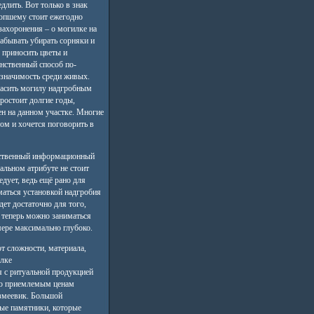
длить. Вот только в знак
опшему стоит ежегодно
 захоронения – о могилке на
абывать убирать сорняки и
, приносить цветы и
инственный способ по-
 значимость среди живых.
расить могилу надгробным
ростоит долгие годы,
ен на данном участке. Многие
том и хочется поговорить в
инственный информационный
альном атрибуте не стоит
едует, ведь ещё рано для
маться установкой надгробия
дет достаточно для того,
 теперь можно заниматься
мере максимально глубоко.
т сложности, материала,
ылке
 с ритуальной продукцией
 по приемлемым ценам
 змеевик. Большой
ые памятники, которые