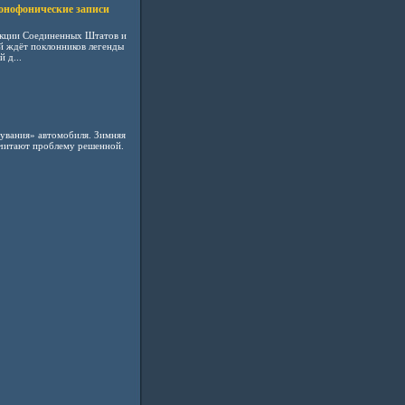
онофонические записи
кции Соединенных Штатов и
й ждёт поклонников легенды
 д...
увания» автомобиля. Зимняя
считают проблему решенной.