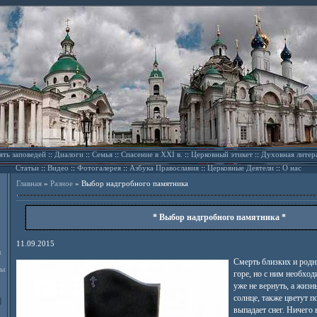
ять заповедей
::
Диалоги
::
Семья
::
Спасение в XXI в.
::
Церковный этикет
::
Духовная литер
Статьи
::
Видео
::
Фотогалерея
::
Азбука Православия
::
Церковные Деятели
::
О нас
Главная
»
Разное
»
Выбор надгробного памятника
* Выбор надгробного памятника *
11.09.2015
л
Смерть близких и родн
ды
горе, но с ним необход
уже не вернуть, а жизн
солнце, также цветут по
выпадает снег. Ничего 