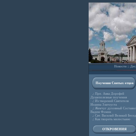
Новости
::
Дес
Поучения Святых отцов
.:
Прп. Авва Дорофей
Душеполезные поучения
.:
Из творений Святителя
Иоанна Златоуста
.:
Жемчуг духовный Состави
Вадим Фомин
.:
Свт. Василий Великий Бесе
.:
Как творить милостыню
ОТКРОВЕНИЯ