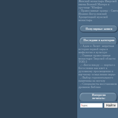
Женский монастырь Иверской
иконы Божией Матери в
урочище “Юзефин
.:
Православные храмы – Свято
Иоанно-Богословский
Хрещатицкий мужской
монастырь
Популярные записи
Последние в категории
.:
Адам и Лилит: запретная
история первой пары в
мифологии и культуре
.:
Главные православные
монастыри Тверской области:
ТОП-5
.:
«Богослов.ру — портал о
богословии как ключ к
духовному просвещению и
научному осмыслению веры»
.:
Выбор горизонтального
памятника на могилу
.:
Специалисты восстановили
древнюю Библию
Интересно
почитать: