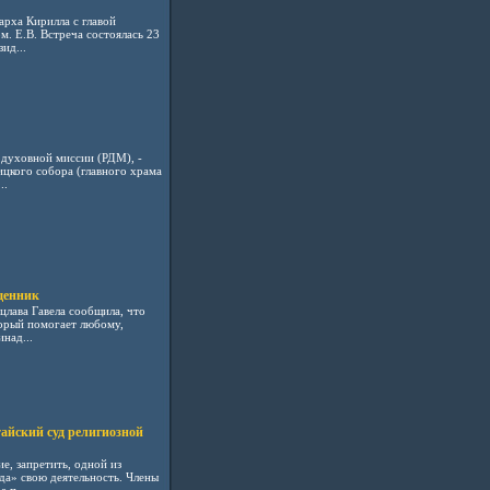
рха Кирилла с главой
. Е.В. Встреча состоялась 23
ид...
 духовной миссии (РДМ), -
цкого собора (главного храма
..
щенник
лава Гавела сообщила, что
торый помогает любому,
над...
тайский суд религиозной
е, запретить, одной из
да» свою деятельность. Члены