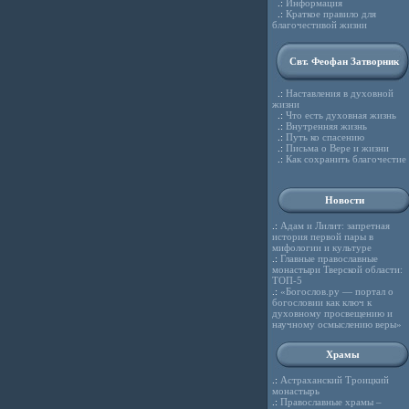
.:
Информация
.:
Краткое правило для
благочестивой жизни
Свт. Феофан Затворник
.:
Наставления в духовной
жизни
.:
Что есть духовная жизнь
.:
Внутренняя жизнь
.:
Путь ко спасению
.:
Письма о Вере и жизни
.:
Как сохранить благочестие
Новости
.:
Адам и Лилит: запретная
история первой пары в
мифологии и культуре
.:
Главные православные
монастыри Тверской области:
ТОП-5
.:
«Богослов.ру — портал о
богословии как ключ к
духовному просвещению и
научному осмыслению веры»
Храмы
.:
Астраханский Троицкий
монастырь
.:
Православные храмы –