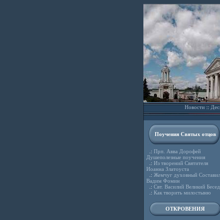
Новости
::
Дес
Поучения Святых отцов
.:
Прп. Авва Дорофей
Душеполезные поучения
.:
Из творений Святителя
Иоанна Златоуста
.:
Жемчуг духовный Состави
Вадим Фомин
.:
Свт. Василий Великий Бесе
.:
Как творить милостыню
ОТКРОВЕНИЯ