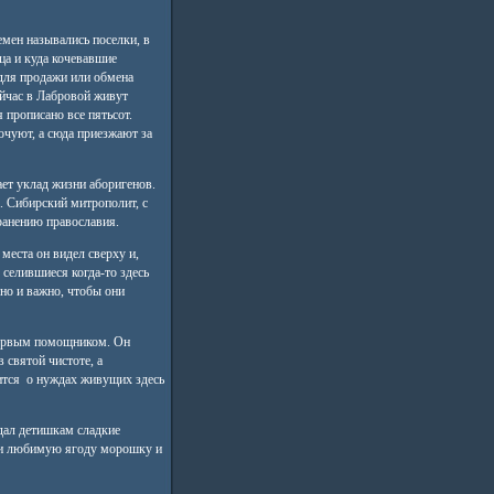
емен назывались поселки, в
ца и куда кочевавшие
для продажи или обмена
ейчас в Лабровой живут
я прописано все пятьсот.
очуют, а сюда приезжают за
ает уклад жизни аборигенов.
. Сибирский митрополит, с
ранению православия.
места он видел сверху и,
 селившиеся когда-то здесь
тно и важно, чтобы они
 первым помощником. Он
 святой чистоте, а
тится о нуждах живущих здесь
здал детишкам сладкие
или любимую ягоду морошку и