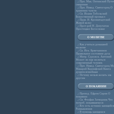
.:
Прп. Мак. Оптинский Путе
смирения
.:
Прп. Никод. Святогорец О
хранении чувств
.:
Св. Иоанн Тобольский
Божественный промысл
.:
Прав. И. Кронштадтский
Живой колос
.:
Прот-рей Н. Депутатов
Простецкое Богословие
О МОЛИТВЕ
.:
Как учиться домашней
молитве
.:
Св. Игн. Брянчанинов
Правильное состояние духа
.:
Митр. Сурожск. Антоний
Может ли еще молиться
современный человек
.:
Прп. Никод. Святогорец Ми
Макарий Коринфский Книга
душеполезнейшая
.:
Почему нельзя желать зла
другим
О ПОКАЯНИИ
.:
Препод. Ефрем Сирин О
покаянии
.:
Св. Феофан Затворник Что
потреб. покаявшемуся
.:
Кто есть истинно кающийся
Размышления
.:
В помощь кающимся