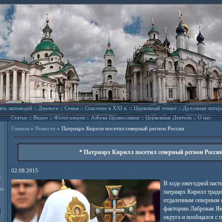
ять заповедей
::
Диалоги
::
Семья
::
Спасение в XXI в.
::
Церковный этикет
::
Духовная литер
Статьи
::
Видео
::
Фотогалерея
::
Азбука Православия
::
Церковные Деятели
::
О нас
Главная
»
Новости
»
Патриарх Кирилл посетил северный регион России
* Патриарх Кирилл посетил северный регион России
02.08.2015
л
В ходе ежегодной паст
ды
патриарх Кирилл трад
отдаленным северным е
факторию Лабровая Ям
округа и пообщался с 