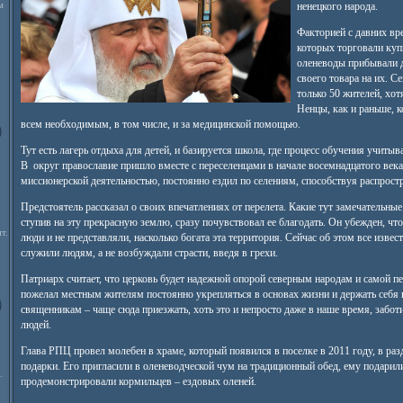
м
ненецкого народа.
Факторией с давних вр
которых торговали куп
оленеводы прибывали 
своего товара на их. С
только 50 жителей, хот
Ненцы, как и раньше, к
всем необходимым, в том числе, и за медицинской помощью.
Тут есть лагерь отдыха для детей, и базируется школа, где процесс обучения учитыв
В округ православие пришло вместе с переселенцами в начале восемнадцатого века
миссионерской деятельностью, постоянно ездил по селениям, способствуя распрост
Предстоятель рассказал о своих впечатлениях от перелета. Какие тут замечательные 
ступив на эту прекрасную землю, сразу почувствовал ее благодать. Он убежден, что
т.
люди и не представляли, насколько богата эта территория. Сейчас об этом все извес
служили людям, а не возбуждали страсти, введя в грехи.
Патриарх считает, что церковь будет надежной опорой северным народам и самой
пожелал местным жителям постоянно укрепляться в основах жизни и держать себя в
священникам – чаще сюда приезжать, хоть это и непросто даже в наше время, забо
людей.
Глава РПЦ провел молебен в храме, который появился в поселке в 2011 году, в ра
подарки. Его пригласили в оленеводческой чум на традиционный обед, ему подар
.
продемонстрировали кормильцев – ездовых оленей.