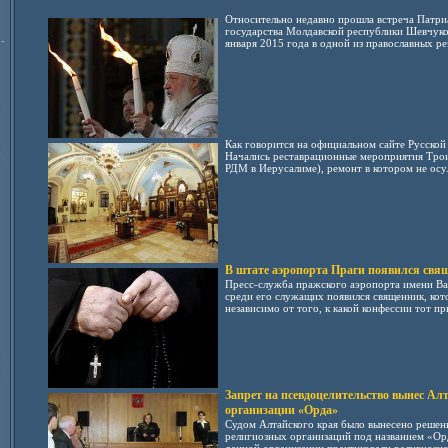
Относительно недавно прошла встреча Патриа
государства Молдавской республики Шевчуком
-
января 2015 года в одной из православных рез
Как говорится на официальном сайте Русской
Начались реставрационные мероприятия Трои
РДМ в Иерусалиме), ремонт в котором не осу.
В штате аэропорта Праги появился свя
Пресс-служба пражского аэропорта имени Вац
среди его служащих появился священник, ко
независимо от того, к какой конфессии тот при
Запрет на псевдоцелительство вынес Ал
организации «Орда»
Судом Алтайского края было вынесено решени
религиозных организаций под названием «Ор