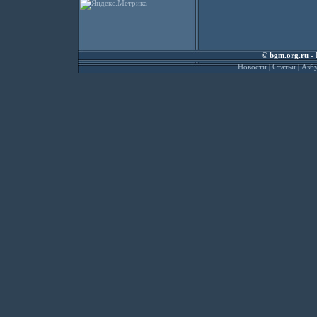
©
bgm.org.ru
- 
Новости
|
Статьи
|
Азбу