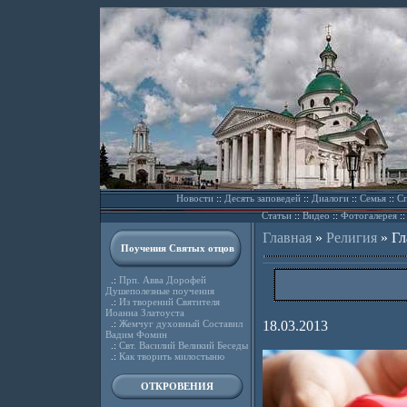
Новости
::
Десять заповедей
::
Диалоги
::
Семья
::
Сп
Статьи
::
Видео
::
Фотогалерея
:
Главная
»
Религия
»
Гл
Поучения Святых отцов
.:
Прп. Авва Дорофей
Душеполезные поучения
.:
Из творений Святителя
Иоанна Златоуста
.:
Жемчуг духовный Составил
18.03.2013
Вадим Фомин
.:
Свт. Василий Великий Беседы
.:
Как творить милостыню
ОТКРОВЕНИЯ