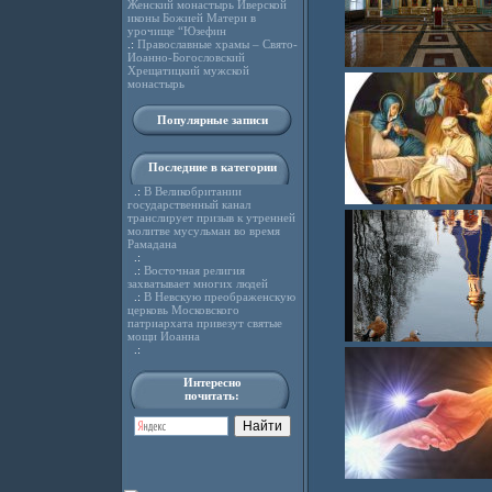
Женский монастырь Иверской
иконы Божией Матери в
урочище “Юзефин
.:
Православные храмы – Свято-
Иоанно-Богословский
Хрещатицкий мужской
монастырь
Популярные записи
Последние в категории
.:
В Великобритании
государственный канал
транслирует призыв к утренней
молитве мусульман во время
Рамадана
.:
.:
Восточная религия
захватывает многих людей
.:
В Невскую преображенскую
церковь Московского
патриархата привезут святые
мощи Иоанна
.:
Интересно
почитать: