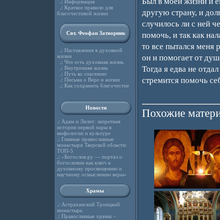
Был в моей жизни и е
.:
Информация
.:
Краткое правило для
другую страну, и долг
благочестивой жизни
случилось ли с ней че
Свт. Феофан Затворник
помочь, и так как на
то все пытался меня р
.:
Наставления в духовной
жизни
он и помогает от душ
.:
Что есть духовная жизнь
Тогда я едва не отдал
.:
Внутренняя жизнь
.:
Путь ко спасению
стремится помочь се
.:
Письма о Вере и жизни
.:
Как сохранить благочестие
Новости
Похожие матери
.:
Адам и Лилит: запретная
история первой пары в
мифологии и культуре
.:
Главные православные
монастыри Тверской области:
ТОП-5
.:
«Богослов.ру — портал о
богословии как ключ к
духовному просвещению и
научному осмыслению веры»
Храмы
.:
Астраханский Троицкий
монастырь
.:
Православные храмы –