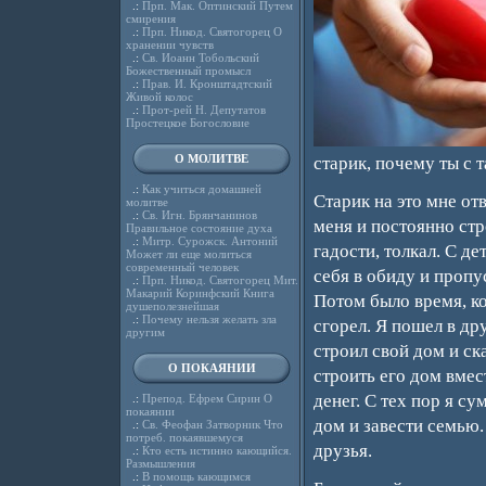
.:
Прп. Мак. Оптинский Путем
смирения
.:
Прп. Никод. Святогорец О
хранении чувств
.:
Св. Иоанн Тобольский
Божественный промысл
.:
Прав. И. Кронштадтский
Живой колос
.:
Прот-рей Н. Депутатов
Простецкое Богословие
О МОЛИТВЕ
старик, почему ты с 
.:
Как учиться домашней
Старик на это мне от
молитве
.:
Св. Игн. Брянчанинов
меня и постоянно стр
Правильное состояние духа
.:
Митр. Сурожск. Антоний
гадости, толкал. С де
Может ли еще молиться
современный человек
себя в обиду и пропу
.:
Прп. Никод. Святогорец Мит.
Макарий Коринфский Книга
Потом было время, ко
душеполезнейшая
.:
Почему нельзя желать зла
сгорел. Я пошел в др
другим
строил свой дом и ск
О ПОКАЯНИИ
строить его дом вмест
денег. С тех пор я су
.:
Препод. Ефрем Сирин О
покаянии
дом и завести семью.
.:
Св. Феофан Затворник Что
потреб. покаявшемуся
друзья.
.:
Кто есть истинно кающийся.
Размышления
.:
В помощь кающимся