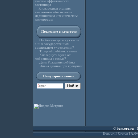
анализе эффективности
гостиницы
.:
Кислородная станция:
автономное обеспечение
медицинским и техническим
кислородом
Последние в категории
.:
Особенные дети нужны ли
они в государственном
дошкольном учреждении?
.:
Трудный ребёнок в семье
.:
Как вернуть мужа от
любовницы в семью?
.:
День Рождения ребёнка
.:
Имена данные при крещении
Популярные записи
©
bgm.org.ru
- 
Новости
|
Статьи
|
Азбу