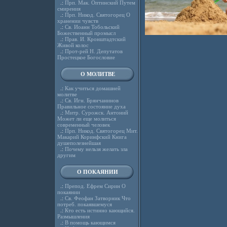
.:
Прп. Мак. Оптинский Путем
смирения
.:
Прп. Никод. Святогорец О
хранении чувств
.:
Св. Иоанн Тобольский
Божественный промысл
.:
Прав. И. Кронштадтский
Живой колос
.:
Прот-рей Н. Депутатов
Простецкое Богословие
О МОЛИТВЕ
.:
Как учиться домашней
молитве
.:
Св. Игн. Брянчанинов
Правильное состояние духа
.:
Митр. Сурожск. Антоний
Может ли еще молиться
современный человек
.:
Прп. Никод. Святогорец Мит.
Макарий Коринфский Книга
душеполезнейшая
.:
Почему нельзя желать зла
другим
О ПОКАЯНИИ
.:
Препод. Ефрем Сирин О
покаянии
.:
Св. Феофан Затворник Что
потреб. покаявшемуся
.:
Кто есть истинно кающийся.
Размышления
.:
В помощь кающимся