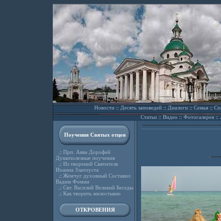
Новости
::
Десять заповедей
::
Диалоги
::
Семья
::
Сп
Статьи
::
Видео
::
Фотогалерея
::
Поучения Святых отцов
.:
Прп. Авва Дорофей
Душеполезные поучения
.:
Из творений Святителя
Иоанна Златоуста
.:
Жемчуг духовный Составил
Вадим Фомин
.:
Свт. Василий Великий Беседы
.:
Как творить милостыню
ОТКРОВЕНИЯ