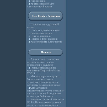
.:
Информация
.:
Краткое правило для
благочестивой жизни
Свт. Феофан Затворник
.:
Наставления в духовной
жизни
.:
Что есть духовная жизнь
.:
Внутренняя жизнь
.:
Путь ко спасению
.:
Письма о Вере и жизни
.:
Как сохранить благочестие
Новости
.:
Адам и Лилит: запретная
история первой пары в
мифологии и культуре
.:
Главные православные
монастыри Тверской области:
ТОП-5
.:
«Богослов.ру — портал о
богословии как ключ к
духовному просвещению и
научному осмыслению веры»
.:
Автоматизация
библиотечного учета: создание
и использование базы данных
Access для библиотеки
.:
Эквивалент полной занятости
(FTE): Полное руководство по
расчету и использованию в