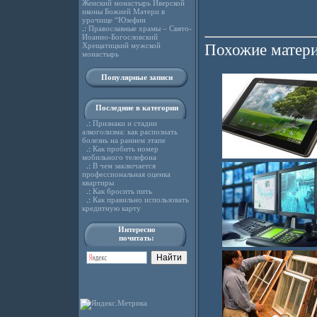
Женский монастырь Иверской
иконы Божией Матери в
урочище “Юзефин
.:
Православные храмы – Свято-
Иоанно-Богословский
Хрещатицкий мужской
Похожие матери
монастырь
Популярные записи
Последние в категории
.:
Признаки и стадии
алкоголизма: как распознать
болезнь на раннем этапе
.:
Как пробить номер
мобильного телефона
.:
В чем заключается
профессиональная оценка
квартиры
.:
Как бросить пить
.:
Как правильно использовать
кредитную карту
Интересно
почитать: