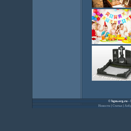
©
bgm.org.ru
- 
Новости
|
Статьи
|
Азбу