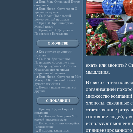
.:
Прп. Мак. Оптинский Путем
смирения
.:
Прп. Никод. Святогорец О
хранении чувств
.:
Св. Иоанн Тобольский
Божественный промысл
.:
Прав. И. Кронштадтский
Живой колос
.:
Прот-рей Н. Депутатов
Простецкое Богословие
О МОЛИТВЕ
.:
Как учиться домашней
молитве
.:
Св. Игн. Брянчанинов
Правильное состояние духа
ехать или звонить? Ст
.:
Митр. Сурожск. Антоний
Может ли еще молиться
мышления.
современный человек
.:
Прп. Никод. Святогорец Мит.
Макарий Коринфский Книга
В связи с этим появл
душеполезнейшая
.:
Почему нельзя желать зла
организацией похоро
другим
множество компаний р
О ПОКАЯНИИ
хлопоты, связанные с
ответственное ритуал
.:
Препод. Ефрем Сирин О
покаянии
состояние людей, у к
.:
Св. Феофан Затворник Что
потреб. покаявшемуся
используют мошенник
.:
Кто есть истинно кающийся.
Размышления
от лицензированного 
.:
В помощь кающимся