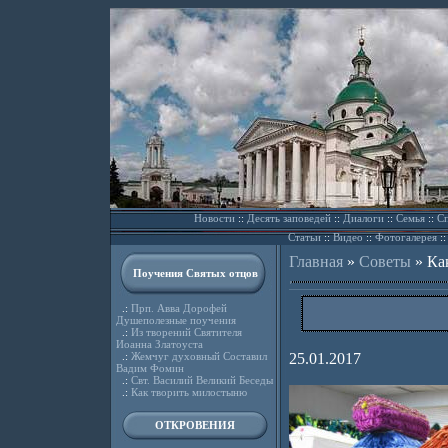
Новости
::
Десять заповедей
::
Диалоги
::
Семья
::
Сп
Статьи
::
Видео
::
Фотогалерея
:
Главная
»
Советы
»
Ка
Поучения Святых отцов
.:
Прп. Авва Дорофей
Душеполезные поучения
.:
Из творений Святителя
Иоанна Златоуста
.:
Жемчуг духовный Составил
25.01.2017
Вадим Фомин
.:
Свт. Василий Великий Беседы
.:
Как творить милостыню
ОТКРОВЕНИЯ