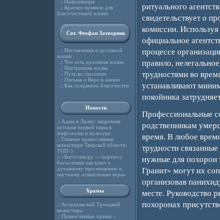
.:
Информация
ритуального агентств
.:
Краткое правило для
благочестивой жизни
свидетельствует о п
комиссии. Использу
Свт. Феофан Затворник
официальное агентств
.:
Наставления в духовной
процессе организации
жизни
правило, нелегальное
.:
Что есть духовная жизнь
.:
Внутренняя жизнь
трудностями во врем
.:
Путь ко спасению
.:
Письма о Вере и жизни
устанавливают минима
.:
Как сохранить благочестие
покойника затрудняет
Новости
Профессиональные с
.:
Адам и Лилит: запретная
родственникам умерш
история первой пары в
мифологии и культуре
время. В любое время
.:
Главные православные
монастыри Тверской области:
трудности связанные 
ТОП-5
.:
«Богослов.ру — портал о
нужные для похорон 
богословии как ключ к
духовному просвещению и
Гранит» могут их со
научному осмыслению веры»
организовав панихид
Храмы
месте. Руководство р
похоронах присутств
.:
Астраханский Троицкий
монастырь
.:
Православные храмы –