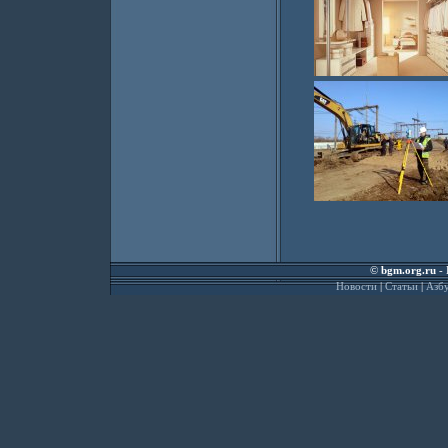
©
bgm.org.ru
- 
Новости
|
Статьи
|
Азбу