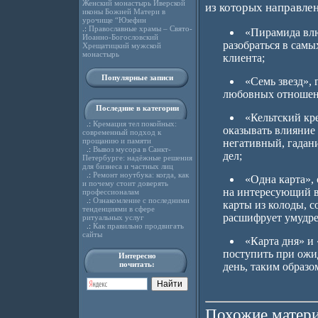
Женский монастырь Иверской
из которых направлен
иконы Божией Матери в
урочище “Юзефин
.:
Православные храмы – Свято-
«Пирамида влю
Иоанно-Богословский
разобраться в сам
Хрещатицкий мужской
монастырь
клиента;
Популярные записи
«Семь звезд», 
любовных отношени
Последние в категории
«Кельтский кр
.:
Кремация тел покойных:
оказывать влияние 
современный подход к
прощанию и памяти
негативный, гадани
.:
Вывоз мусора в Санкт-
дел;
Петербурге: надёжные решения
для бизнеса и частных лиц
.:
Ремонт ноутбука: когда, как
«Одна карта»,
и почему стоит доверять
на интересующий в
профессионалам
.:
Ознакомление с последними
карты из колоды, с
тенденциями в сфере
расшифрует умудре
ритуальных услуг
.:
Как правильно продвигать
сайты
«Карта дня» и
поступить при ожи
Интересно
почитать:
день, таким образом
Похожие матери