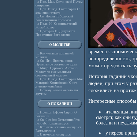
.:
Прп. Мак. Оптинский Путем
смирения
.:
Прп. Никод. Святогорец О
хранении чувств
.:
Св. Иоанн Тобольский
Божественный промысл
.:
Прав. И. Кронштадтский
Живой колос
.:
Прот-рей Н. Депутатов
Простецкое Богословие
О МОЛИТВЕ
времена экономическо
.:
Как учиться домашней
молитве
неопределенность, тр
.:
Св. Игн. Брянчанинов
Правильное состояние духа
может предсказать б
.:
Митр. Сурожск. Антоний
Может ли еще молиться
современный человек
История гаданий ухо
.:
Прп. Никод. Святогорец Мит.
людей, при этом у ра
Макарий Коринфский Книга
душеполезнейшая
сложились на протяж
.:
Почему нельзя желать зла
другим
Интересные способы 
О ПОКАЯНИИ
итальянцы пиш
.:
Препод. Ефрем Сирин О
покаянии
смотрят, как они б
.:
Св. Феофан Затворник Что
болезни и неудачам
потреб. покаявшемуся
.:
Кто есть истинно кающийся.
Размышления
у персов приня
.:
В помощь кающимся