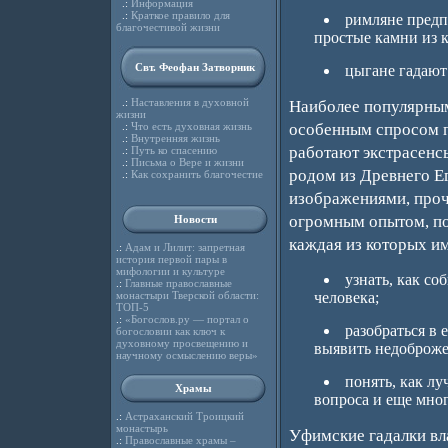
.:
Информация
.:
Краткое правило для
римляне предп
благочестивой жизни
простые камни из к
Свт. Феофан Затворник
цыгане гадают
.:
Наставления в духовной
Наиболее популярным 
жизни
.:
Что есть духовная жизнь
особенным спросом п
.:
Внутренняя жизнь
работают экстрасенсы
.:
Путь ко спасению
.:
Письма о Вере и жизни
родом из Древнего Е
.:
Как сохранить благочестие
изображениями, проч
огромным опытом, п
Новости
каждая из которых им
.:
Адам и Лилит: запретная
история первой пары в
мифологии и культуре
узнать, как с
.:
Главные православные
монастыри Тверской области:
человека;
ТОП-5
.:
«Богослов.ру — портал о
разобраться в
богословии как ключ к
духовному просвещению и
выявить недоброже
научному осмыслению веры»
понять, как л
Храмы
вопроса и еще мног
.:
Астраханский Троицкий
монастырь
Уфимские гадалки вл
.:
Православные храмы –