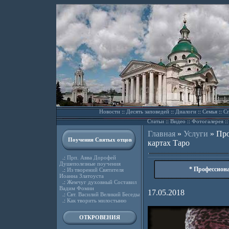
Новости
::
Десять заповедей
::
Диалоги
::
Семья
::
Сп
Статьи
::
Видео
::
Фотогалерея
:
Главная
»
Услуги
»
Про
Поучения Святых отцов
картах Таро
.:
Прп. Авва Дорофей
Душеполезные поучения
* Профессиона
.:
Из творений Святителя
Иоанна Златоуста
.:
Жемчуг духовный Составил
Вадим Фомин
17.05.2018
.:
Свт. Василий Великий Беседы
.:
Как творить милостыню
ОТКРОВЕНИЯ