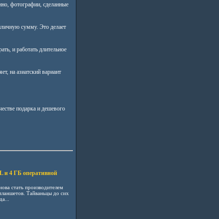
нно, фотографии, сделанные
иличную сумму. Это делает
ать, и работать длительное
ет, на азиатский вариант
честве подарка и дешевого
L и 4 ГБ оперативной
нова стать производителем
планшетов. Тайваньцы до сих
а...