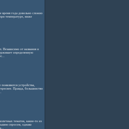
кое время года довольно сложно
 при температуре, ниже
. Независимо от названия и
держивает определенную
...
 появляются устройства,
ереснее. Правда, большинство
.
зличных тематик, какие-то из
ньшим спросом, однако
...