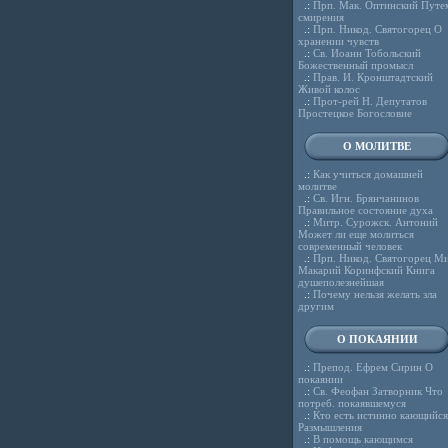
.:
Прп. Мак. Оптинский Путе
смирения
.:
Прп. Никод. Святогорец О
хранении чувств
.:
Св. Иоанн Тобольский
Божественный промысл
.:
Прав. И. Кронштадтский
Живой колос
.:
Прот-рей Н. Депутатов
Простецкое Богословие
О МОЛИТВЕ
.:
Как учиться домашней
молитве
.:
Св. Игн. Брянчанинов
Правильное состояние духа
.:
Митр. Сурожск. Антоний
Может ли еще молиться
современный человек
.:
Прп. Никод. Святогорец Ми
Макарий Коринфский Книга
душеполезнейшая
.:
Почему нельзя желать зла
другим
О ПОКАЯНИИ
.:
Препод. Ефрем Сирин О
покаянии
.:
Св. Феофан Затворник Что
потреб. покаявшемуся
.:
Кто есть истинно кающийся
Размышления
.:
В помощь кающимся