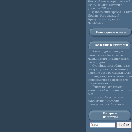
Женский монастырь Иверской
иконы Божией Матери в
урочище “Юзефин
.:
Православные храмы – Свято
Иоанно-Богословский
Хрещатицкий мужской
монастырь
Популярные записи
Последние в категории
.:
Кислородная станция:
автономное обеспечение
медицинским и техническим
кислородом
.:
Серийные адсорбционные
генераторы азота: надежное
решение для промышленности
.:
Генератор азота: автономно
и экономичное решение для
промышленности
.:
Генератор кислорода:
автономный источник чистого
газа
.:
LED драйвер: сердце
современной системы
освещения и стабильности
Интересно
почитать: