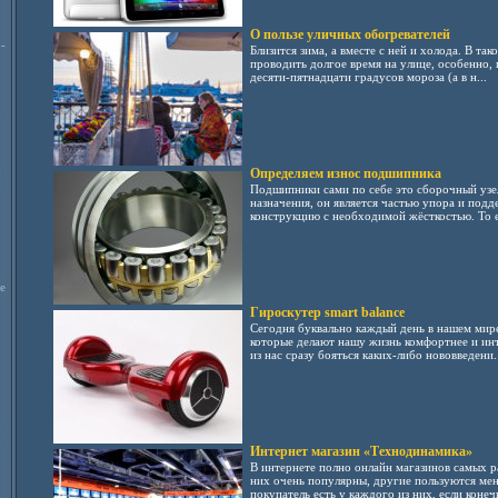
О пользе уличных обогревателей
-
Близится зима, а вместе с ней и холода. В та
проводить долгое время на улице, особенно,
десяти-пятнадцати градусов мороза (а в н...
Определяем износ подшипника
Подшипники сами по себе это сборочный узел
назначения, он является частью упора и под
конструкцию с необходимой жёсткостью. То ес
е
Гироскутер smart balance
Сегодня буквально каждый день в нашем мире
которые делают нашу жизнь комфортнее и инт
из нас сразу бояться каких-либо нововведени..
Интернет магазин «Технодинамика»
В интернете полно онлайн магазинов самых ра
них очень популярны, другие пользуются ме
покупатель есть у каждого из них, если конечн