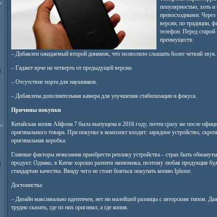
м
популярностью, хоть и 
превосходными. Через 
версии, по традиции, 
телефон. Перед старой
преимуществ:
– Добавлен ожидаемый второй динамик, что позволило слышать более четкий звук.
– Гаджет ярче на четверть от предыдущей версии.
– Отсутствие порта для наушников.
– Добавлена дополнительная камера для улучшения стабилизации и фокуса.
Причины покупки
Китайская копия Айфона 7 была выпущена в 2016 году, почти сразу же после офици
т.
оригинального товара. При покупке в комплект входят: зарядное устройство, скрепк
оригинальная коробка.
Главные факторы нежелания приобрести реплику устройства – страх быть обмануты
продукт. Однако, в Китае хорошо развита экономика, поэтому любая продукция бу
стандартам качества. Ввиду чего не стоит бояться покупать копию Iphone.
Достоинства:
– Дизайн максимально идентичен, нет ни малейшей разницы с авторским типом. Да
.
трудно сказать, где из них оригинал, а где копия.