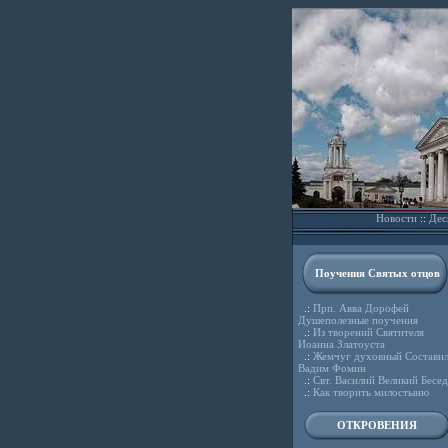
Новости
::
Дес
Поучения Святых отцов
.:
Прп. Авва Дорофей
Душеполезные поучения
.:
Из творений Святителя
Иоанна Златоуста
.:
Жемчуг духовный Состави
Вадим Фомин
.:
Свт. Василий Великий Бесе
.:
Как творить милостыню
ОТКРОВЕНИЯ