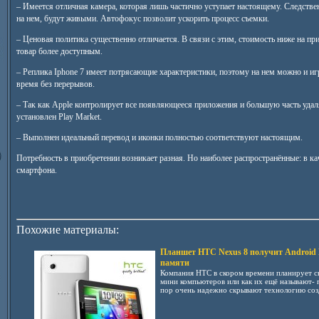
– Имеется отличная камера, которая лишь частично уступает настоящему. Следстве
на нем, будут живыми. Автофокус позволит ускорить процесс съемки.
– Ценовая политика существенно отличается. В связи с этим, стоимость ниже на пр
товар более доступным.
– Реплика Iphone 7 имеет потрясающие характеристики, поэтому на нем можно и игр
время без перерывов.
– Так как Apple контролирует все появляющееся приложения и большую часть удаля
установлен Play Market.
– Выполнен идеальный перевод и иконки полностью соответствуют настоящим.
Потребность в приобретении возникает разная. Но наиболее распространённые: в ка
смартфона.
Похожие материалы:
Планшет HTC Nexus 8 получит Android 
памяти
Компания НТС в скором времени планирует с
мини компьютеров или как их ещё называют- 
пор очень надежно скрывают технологию созд