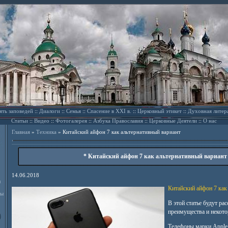
ять заповедей
::
Диалоги
::
Семья
::
Спасение в XXI в.
::
Церковный этикет
::
Духовная литер
Статьи
::
Видео
::
Фотогалерея
::
Азбука Православия
::
Церковные Деятели
::
О нас
Главная
»
Техника
»
Китайский айфон 7 как альтернативный вариант
* Китайский айфон 7 как альтернативный вариант
14.06.2018
л
Китайский айфон 7 как
ды
В этой статье будут р
преимущества и некото
Телефоны марки Apple 