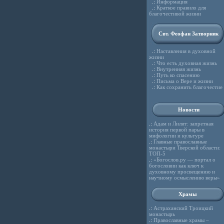
.:
Информация
.:
Краткое правило для
благочестивой жизни
Свт. Феофан Затворник
.:
Наставления в духовной
жизни
.:
Что есть духовная жизнь
.:
Внутренняя жизнь
.:
Путь ко спасению
.:
Письма о Вере и жизни
.:
Как сохранить благочестие
Новости
.:
Адам и Лилит: запретная
история первой пары в
мифологии и культуре
.:
Главные православные
монастыри Тверской области:
ТОП-5
.:
«Богослов.ру — портал о
богословии как ключ к
духовному просвещению и
научному осмыслению веры»
Храмы
.:
Астраханский Троицкий
монастырь
.:
Православные храмы –