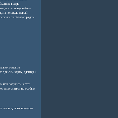
были не всегда
год после выпуска 6-ой
фирма показала новый
 версией он обладал рядом
ального релиза
а для сим-карты, адаптер и
м или получить не тот
дет выпускаться по особым
же после долгих проверок