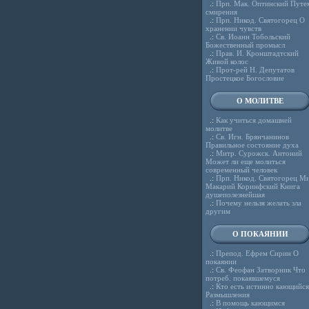
.:
Прп. Мак. Оптинский Путе
смирения
.:
Прп. Никод. Святогорец О
хранении чувств
.:
Св. Иоанн Тобольский
Божественный промысл
.:
Прав. И. Кронштадтский
Живой колос
.:
Прот-рей Н. Депутатов
Простецкое Богословие
О МОЛИТВЕ
.:
Как учиться домашней
молитве
.:
Св. Игн. Брянчанинов
Правильное состояние духа
.:
Митр. Сурожск. Антоний
Может ли еще молиться
современный человек
.:
Прп. Никод. Святогорец Ми
Макарий Коринфский Книга
душеполезнейшая
.:
Почему нельзя желать зла
другим
О ПОКАЯНИИ
.:
Препод. Ефрем Сирин О
покаянии
.:
Св. Феофан Затворник Что
потреб. покаявшемуся
.:
Кто есть истинно кающийся
Размышления
.:
В помощь кающимся