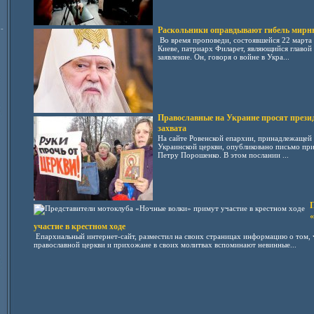
-
Раскольники оправдывают гибель мирны
Во время проповеди, состоявшейся 22 марта
Киеве, патриарх Филарет, являющийся главой 
заявление. Он, говоря о войне в Укра...
Православные на Украине просят прези
захвата
На сайте Ровенской епархии, принадлежащей
Украинской церкви, опубликовано письмо пр
Петру Порошенко. В этом послании ...
П
«
участие в крестном ходе
Епархиальный интернет-сайт, разместил на своих страницах информацию о том, ч
православной церкви и прихожане в своих молитвах вспоминают невинные...