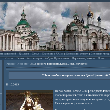
ять заповедей
::
Диалоги
::
Семья
::
Спасение в XXI в.
::
Церковный этикет
::
Духовная литер
Статьи
::
Видео
::
Фотогалерея
::
Азбука Православия
::
Церковные Деятели
::
О нас
Главная
»
Новости
»
Знак особого покровительства Девы Пречистой
* Знак особого покровительства Девы Пречистой *
20.10.2013
л
Не так давно, Усолье Сибирское расположен
ды
стало широко известно в католическом мире
сестры-кармелитки получили имприматур д
Скапулярия на русском языке.