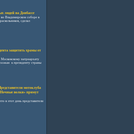
х людей на Донбассе
 во Владимирском соборе в
раскольников, сделал
дента защитить храмы от
 Московскому патриархату
ихожан к президенту страны
редставители мотоклуба
Ночные волки» примут
то в этот день представители