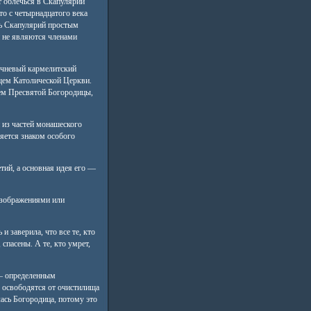
т облечься в Скапулярий
 то с четырнадцатого века
ть Скапулярий простым
 не являются членами
чневый кармелитский
ем Католической Церкви.
ем Пресвятой Богородицы,
 из частей монашеского
яется знаком особого
тий, а основная идея его —
изображениями или
 заверила, что все те, кто
спасены. А те, кто умрет,
 — определенным
 освободятся от очистилища
лась Богородица, потому это