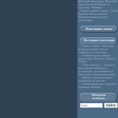
Женский монастырь Иверской
иконы Божией Матери в
урочище “Юзефин
.:
Православные храмы – Свято
Иоанно-Богословский
Хрещатицкий мужской
монастырь
Популярные записи
Последние в категории
.:
Адам и Лилит: запретная
история первой пары в
мифологии и культуре
.:
Главные православные
монастыри Тверской области:
ТОП-5
.:
«Богослов.ру — портал о
богословии как ключ к
духовному просвещению и
научному осмыслению веры»
.:
Выбор горизонтального
памятника на могилу
.:
Специалисты восстановили
древнюю Библию
Интересно
почитать: