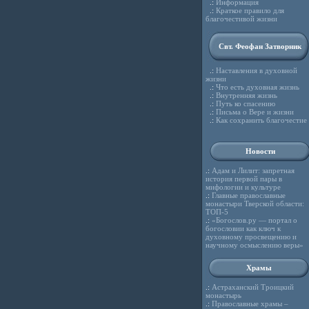
.:
Информация
.:
Краткое правило для
благочестивой жизни
Свт. Феофан Затворник
.:
Наставления в духовной
жизни
.:
Что есть духовная жизнь
.:
Внутренняя жизнь
.:
Путь ко спасению
.:
Письма о Вере и жизни
.:
Как сохранить благочестие
Новости
.:
Адам и Лилит: запретная
история первой пары в
мифологии и культуре
.:
Главные православные
монастыри Тверской области:
ТОП-5
.:
«Богослов.ру — портал о
богословии как ключ к
духовному просвещению и
научному осмыслению веры»
Храмы
.:
Астраханский Троицкий
монастырь
.:
Православные храмы –