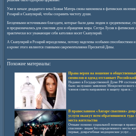
решение было одобрено церковью.
Уже в начале двадцатого века Божья Матерь снова напомнила в фатимских явления
Розарий и Скапулярий, чтобы сохранить чистоту души.
Бесценными источниками благодати, которые были даны людям в средневековье, ст
и предназначались для спасения душ и обращения мира. Сестра Лусия в фатимских о
практически все уважающие себя католики носят Скапулярий.
А Скапулярий и Розарий неразделимы, потому наделены особыми способностями и 
а кроме этого являются главными сакременталиями Пресвятой Девы.
Похожие материалы:
Права верян на ношение в общественных
символов и одежд отстаивает Российски
Недавно в Государственной Думе РФ состояло
было заслушано заявление Межрелигиозного 
членов совета направлено в защиту прав в...
В православном «Ангаре спасения» дов
услуги окажут всем обратившимся туда 
места жительства
Отныне помимо социальной помощи в правос
спасения» лицам без определенного места жит
первые, доврачебные медицинские услуг...