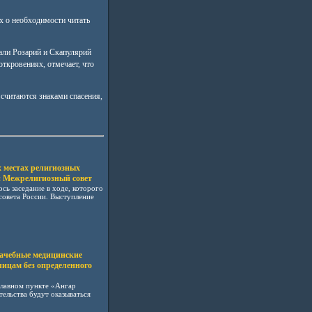
х о необходимости читать
али Розарий и Скапулярий
ткровениях, отмечает, что
считаются знаками спасения,
 местах религиозных
й Межрелигиозный совет
сь заседание в ходе, которого
совета России. Выступление
рачебные медицинские
лицам без определенного
лавном пункте «Ангар
ельства будут оказываться