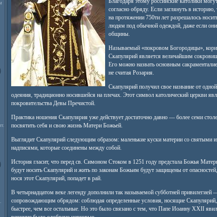
Благодаря этому российские католики могу
м
согласно обряду. Если заглянуть в историю,
на протяжении 750ти лет разрешалось носи
людям под обычной одеждой, даже если они
общины.
Называемый «покровом Богородицы», кори
Скапулярий является величайшим сокровищ
Его можно назвать основным сакраментали
не считая Розария.
Скапулярий получил свое название от одной
одеяния, традиционно носившейся на плечах. Этот символ католический церкви явл
покровительства Девы Пречистой.
Практика ношения Скапулярия уже действует достаточно давно — более семи столе
т.
посвятить себя и свою жизнь Матери Божьей.
Выглядит Скапулярий следующим образом: маленькие куски материи со святыми 
надписями, которые соединены между собой.
История гласит, что перед св. Симоном Стоком в 1251 году предстала Божья Матерь и
будут носить Скапулярий и жить по законам Божьим будут защищены от опасностей, 
нося этот Скапулярий, попадет в рай.
В четырнадцатом веке легенду дополнили так называемой субботней привилегией
сопровождающим обрядом: соблюдая определенные условия, носящие Скапулярий,
.
быстрее, чем все остальные. Но это было связано с тем, что Папе Иоанну XXII яви