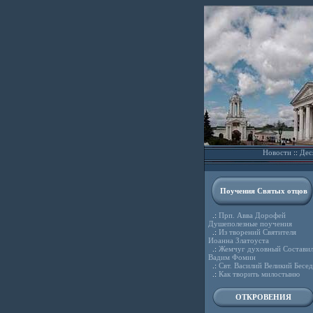
Новости
::
Дес
Поучения Святых отцов
.:
Прп. Авва Дорофей
Душеполезные поучения
.:
Из творений Святителя
Иоанна Златоуста
.:
Жемчуг духовный Состави
Вадим Фомин
.:
Свт. Василий Великий Бесе
.:
Как творить милостыню
ОТКРОВЕНИЯ