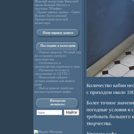
Женский монастырь Иверской
иконы Божией Матери в
урочище “Юзефин
.:
Православные храмы – Свято-
Иоанно-Богословский
Хрещатицкий мужской
монастырь
Популярные записи
Последние в категории
.:
Ремонт квартир: Полный гид
по созданию уютного
пространства
.:
Особенности и
преимущества паркетного лака
.:
Натяжные потолки и
светильники от LEVEL+
.:
Виниловый сайдинг –
лучшее решение для вашего
дома
Количество кабин нео
.:
Выгон цоколя: наиболее
с приходом около 100
распространенные мифы
Интересно
Более точное значени
почитать:
погодные условия и с
требовать большего к
творчества.
Уличное кафе