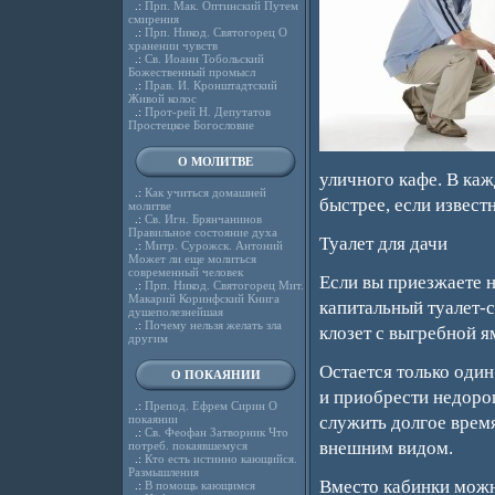
.:
Прп. Мак. Оптинский Путем
смирения
.:
Прп. Никод. Святогорец О
хранении чувств
.:
Св. Иоанн Тобольский
Божественный промысл
.:
Прав. И. Кронштадтский
Живой колос
.:
Прот-рей Н. Депутатов
Простецкое Богословие
О МОЛИТВЕ
уличного кафе. В ка
.:
Как учиться домашней
быстрее, если известн
молитве
.:
Св. Игн. Брянчанинов
Правильное состояние духа
Туалет для дачи
.:
Митр. Сурожск. Антоний
Может ли еще молиться
современный человек
Если вы приезжаете н
.:
Прп. Никод. Святогорец Мит.
Макарий Коринфский Книга
капитальный туалет-с
душеполезнейшая
.:
Почему нельзя желать зла
клозет с выгребной я
другим
Остается только один
О ПОКАЯНИИ
и приобрести недорог
.:
Препод. Ефрем Сирин О
покаянии
служить долгое время
.:
Св. Феофан Затворник Что
внешним видом.
потреб. покаявшемуся
.:
Кто есть истинно кающийся.
Размышления
Вместо кабинки можно
.:
В помощь кающимся