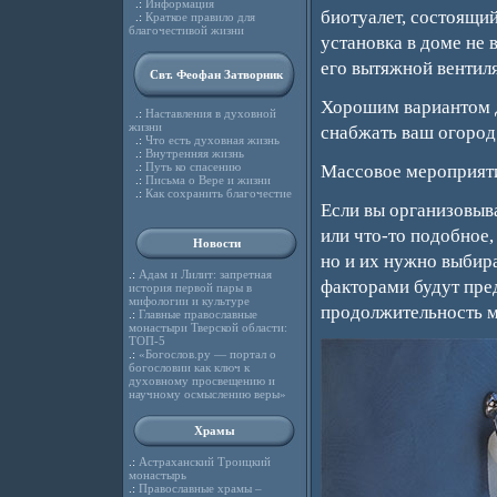
.:
Информация
биотуалет, состоящий
.:
Краткое правило для
благочестивой жизни
установка в доме не 
его вытяжной вентил
Свт. Феофан Затворник
Хорошим вариантом дл
.:
Наставления в духовной
жизни
снабжать ваш огород
.:
Что есть духовная жизнь
.:
Внутренняя жизнь
.:
Путь ко спасению
Массовое мероприят
.:
Письма о Вере и жизни
.:
Как сохранить благочестие
Если вы организовыва
или что-то подобное,
Новости
но и их нужно выбир
.:
Адам и Лилит: запретная
факторами будут пре
история первой пары в
мифологии и культуре
продолжительность м
.:
Главные православные
монастыри Тверской области:
ТОП-5
.:
«Богослов.ру — портал о
богословии как ключ к
духовному просвещению и
научному осмыслению веры»
Храмы
.:
Астраханский Троицкий
монастырь
.:
Православные храмы –