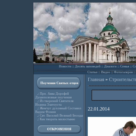
Новости
::
Десять заповедей
::
Диалоги
::
Семья
::
Сп
Статьи
::
Видео
::
Фотогалерея
:
Главная
»
Строительст
Поучения Святых отцов
.:
Прп. Авва Дорофей
Душеполезные поучения
.:
Из творений Святителя
Иоанна Златоуста
.:
Жемчуг духовный Составил
22.01.2014
Вадим Фомин
.:
Свт. Василий Великий Беседы
.:
Как творить милостыню
ОТКРОВЕНИЯ