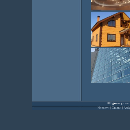
©
bgm.org.ru
- 
Новости
|
Статьи
|
Азбу