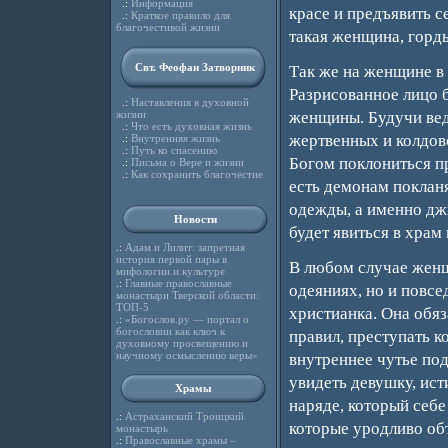
.:
Информация
красе и предъявить 
.:
Краткое правило для
благочестивой жизни
такая женщина, горды
Свт. Феофан Затворник
Так же на женщине в
Разрисованное лицо б
.:
Наставления в духовной
жизни
женщины. Будучи вед
.:
Что есть духовная жизнь
жертвенных и колдовс
.:
Внутренняя жизнь
.:
Путь ко спасению
Богом поклониться пр
.:
Письма о Вере и жизни
.:
Как сохранить благочестие
есть демонам поклан
одежды, а именно дж
Новости
будет явиться в храм 
.:
Адам и Лилит: запретная
история первой пары в
В любом случае женщ
мифологии и культуре
.:
Главные православные
одеяниях, но и повсе
монастыри Тверской области:
ТОП-5
христианка. Она обя
.:
«Богослов.ру — портал о
богословии как ключ к
правил, преступать к
духовному просвещению и
научному осмыслению веры»
внутреннее чутье под
увидеть девушку, ист
Храмы
наряде, который себе
.:
Астраханский Троицкий
которые уродливо об
монастырь
.:
Православные храмы –