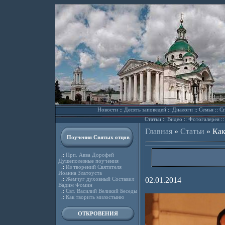
Новости
::
Десять заповедей
::
Диалоги
::
Семья
::
Сп
Статьи
::
Видео
::
Фотогалерея
:
Главная
»
Статьи
»
Как
Поучения Святых отцов
.:
Прп. Авва Дорофей
Душеполезные поучения
.:
Из творений Святителя
Иоанна Златоуста
.:
Жемчуг духовный Составил
02.01.2014
Вадим Фомин
.:
Свт. Василий Великий Беседы
.:
Как творить милостыню
ОТКРОВЕНИЯ