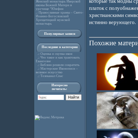
которые так модны с
Женский монастырь Иверской
иконы Божией Матери в
платок с полуобнаже
урочище “Юзефин
.:
Православные храмы – Свято-
христианскими симв
Иоанно-Богословский
Хрещатицкий мужской
истинно верующего.
монастырь
Популярные записи
Похожие матери
Последние в категории
.:
Оценка и скупка икон
.:
Что такое и как трактовать
Евангелие
.:
Библию решили сократить
.:
Мастерские Иконописи –
великое искусство
.:
Телеканал Спас
Интересно
почитать: