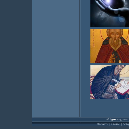
©
bgm.org.ru
- 
Новости
|
Статьи
|
Азбу