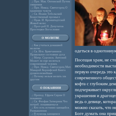
.:
Прп. Мак. Оптинский Путем
смирения
.:
Прп. Никод. Святогорец О
хранении чувств
.:
Св. Иоанн Тобольский
Божественный промысл
.:
Прав. И. Кронштадтский
Живой колос
.:
Прот-рей Н. Депутатов
Простецкое Богословие
О МОЛИТВЕ
.:
Как учиться домашней
молитве
одеться в однотонну
.:
Св. Игн. Брянчанинов
Правильное состояние духа
.:
Митр. Сурожск. Антоний
Посещая храм, не сто
Может ли еще молиться
современный человек
необходимости выстав
.:
Прп. Никод. Святогорец Мит.
Макарий Коринфский Книга
первую очередь это 
душеполезнейшая
.:
Почему нельзя желать зла
современного обществ
другим
кофта с глубоким дек
О ПОКАЯНИИ
подчеркивает округл
украшения и драгоцен
.:
Препод. Ефрем Сирин О
покаянии
ведь о девице, котор
.:
Св. Феофан Затворник Что
потреб. покаявшемуся
можно сказать, что н
.:
Кто есть истинно кающийся.
Размышления
Боге думать она пришл
.:
В помощь кающимся