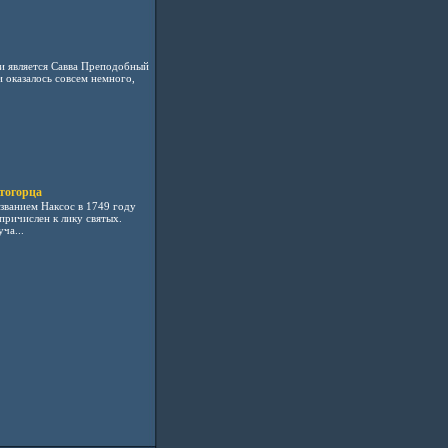
и является Савва Преподобный
 оказалось совсем немного,
тогорца
званием Наксос в 1749 году
ричислен к лику святых.
ча...