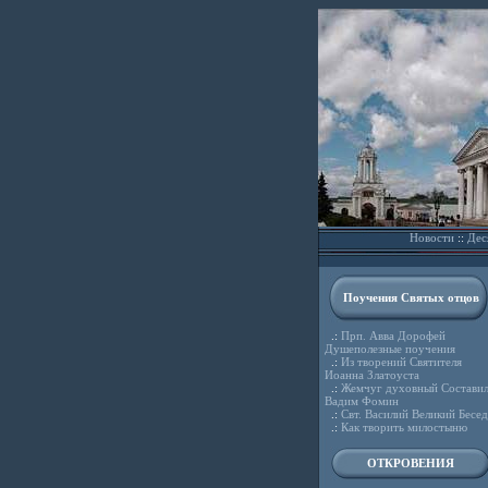
Новости
::
Дес
Поучения Святых отцов
.:
Прп. Авва Дорофей
Душеполезные поучения
.:
Из творений Святителя
Иоанна Златоуста
.:
Жемчуг духовный Состави
Вадим Фомин
.:
Свт. Василий Великий Бесе
.:
Как творить милостыню
ОТКРОВЕНИЯ