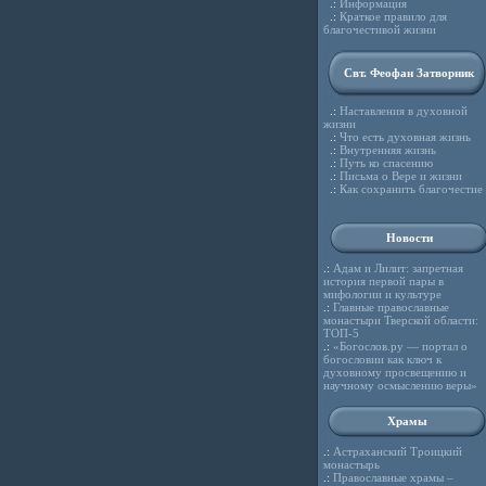
.:
Информация
.:
Краткое правило для
благочестивой жизни
Свт. Феофан Затворник
.:
Наставления в духовной
жизни
.:
Что есть духовная жизнь
.:
Внутренняя жизнь
.:
Путь ко спасению
.:
Письма о Вере и жизни
.:
Как сохранить благочестие
Новости
.:
Адам и Лилит: запретная
история первой пары в
мифологии и культуре
.:
Главные православные
монастыри Тверской области:
ТОП-5
.:
«Богослов.ру — портал о
богословии как ключ к
духовному просвещению и
научному осмыслению веры»
Храмы
.:
Астраханский Троицкий
монастырь
.:
Православные храмы –