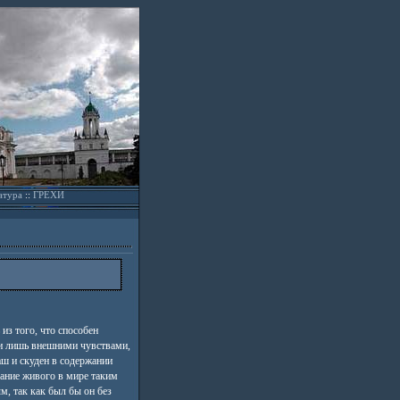
атура
::
ГРЕХИ
из того, что способен
и лишь внешними чувствами,
аш и скуден в содержании
ание живого в мире таким
, так как был бы он без