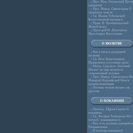
.:
Прп. Мак. Оптинский Путе
смирения
.:
Прп. Никод. Святогорец О
хранении чувств
.:
Св. Иоанн Тобольский
Божественный промысл
.:
Прав. И. Кронштадтский
Живой колос
.:
Прот-рей Н. Депутатов
Простецкое Богословие
О МОЛИТВЕ
.:
Как учиться домашней
молитве
.:
Св. Игн. Брянчанинов
Правильное состояние духа
.:
Митр. Сурожск. Антоний
Может ли еще молиться
современный человек
.:
Прп. Никод. Святогорец Ми
Макарий Коринфский Книга
душеполезнейшая
.:
Почему нельзя желать зла
другим
О ПОКАЯНИИ
.:
Препод. Ефрем Сирин О
покаянии
.:
Св. Феофан Затворник Что
потреб. покаявшемуся
.:
Кто есть истинно кающийся
Размышления
.:
В помощь кающимся