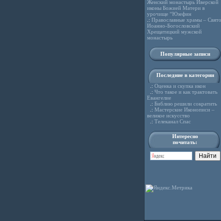
Женский монастырь Иверской
иконы Божией Матери в
урочище “Юзефин
.:
Православные храмы – Свято
Иоанно-Богословский
Хрещатицкий мужской
монастырь
Популярные записи
Последние в категории
.:
Оценка и скупка икон
.:
Что такое и как трактовать
Евангелие
.:
Библию решили сократить
.:
Мастерские Иконописи –
великое искусство
.:
Телеканал Спас
Интересно
почитать: