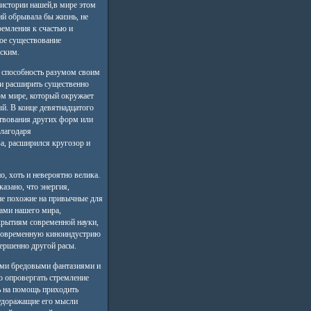
 истории нашей,в мире этом
ий обрывала бы жизнь, не
ремления к счастью и
кое существование
ским.
ь способность разумом своим
и расширить существенно
ом мире, который окружает
ый. В конце девятнадцатого
ствования других форм или
благодаря
а, расширился кругозор и
о, хоть и невероятно велика.
азано, что энергия,
е похожие на привычные для
лами нашего мира,
крытиям современной науки,
 современную киноиндустрию
вершенно другой расы.
ими бредовыми фантазиями и
о опровергать стремление
ь на помощь приходить
будоражащие его мысли