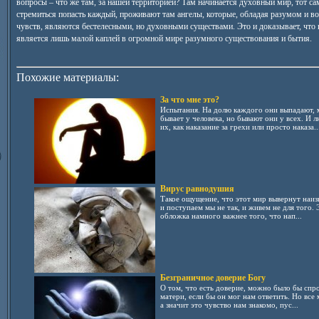
вопросы – что же там, за нашей территорией? Там начинается духовный мир, тот са
стремиться попасть каждый, проживают там ангелы, которые, обладая разумом и в
чувств, являются бестелесными, но духовными существами. Это и доказывает, что 
является лишь малой каплей в огромной мире разумного существования и бытия.
Похожие материалы:
За что мне это?
Испытания. На долю каждого они выпадают, 
бывает у человека, но бывают они у всех. И
их, как наказание за грехи или просто наказа..
Вирус равнодушия
Такое ощущение, что этот мир вывернут наизн
и поступаем мы не так, и живем не для того. Э
обложка намного важнее того, что нап...
Безграничное доверие Богу
О том, что есть доверие, можно было бы спро
матери, если бы он мог нам ответить. Но все
а значит это чувство нам знакомо, пус...