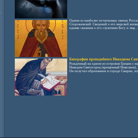
-
Одним из наиболее почитаемых святых Росси
Сторожевский. Сведений о его мирской жизни
однако сказания о его служению Богу и люд...
Биография преподобного Никодима Свя
Рожденный на одном из островов Греции с на
Никодим Святогорец (крещенный Николаем), п
Он получил образование в городе Смирне, изу