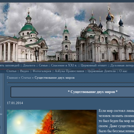
ять заповедей
::
Диалоги
::
Семья
::
Спасение в XXI в.
::
Церковный этикет
::
Духовная литер
Статьи
::
Видео
::
Фотогалерея
::
Азбука Православия
::
Церковные Деятели
::
О нас
Главная
»
Статьи
»
Существование двух миров
* Существование двух миров *
17.01.2014
л
Если мир состоял лишь 
ды
человек познать своим
то был беден бы мир н
своем. Даже существов
было бы бессмысленным