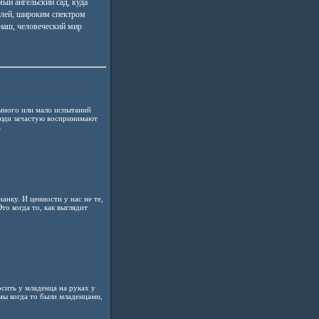
мый ангельский сад, куда
олей, широким спектром
наш, человеческий мир
много или мало испытаний
 люди зачастую воспринимают
.
анку. И ценности у нас не те,
то когда то, как выглядит
сить у младенца на руках у
 мы когда то были младенцами,