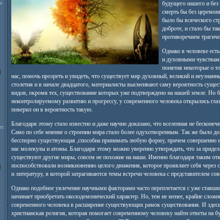
м
будущего нашего и без
смерть бы без церемон
было бы всяческого ст
доброте, и стало бы та
противоречием трагиче
Однако в человеке ест
и духовными чувствам
понятия некоторые о т
нас, помочь прозреть и увидеть, что существует мир духовный, великий и неузнанн
столетия и в начале двадцатого, материалисты высмеивают саму вероятность суще
видов, окромя тех, существование которых уже подтверждено на нашей земле. Но 
неконтролируемому развитию и прогрессу, у современного человека открылись глаз
поверил он в вероятность такую.
Благодаря этому стало известно и даже научно доказано, что вселенная не бесконечн
т.
Само по себе мнение о строении мира стало более одухотворенным. Так же было док
бесспорно существующая ,способна принимать любую форму, причем совершенно н
нас молекулы и атомы. Благодаря этому можно уверенно утверждать, что за приде
существуют другие миры, совсем не похожие на наши. Именно благодаря таким от
поспособствовали возникновению целого движения, которое проявляет себя через
и литературу, в которой затрагиваются темы встречи человека с представителем со
Однако подобное увлечение научными факторами часто переплетается с уже ставш
начинает приобретать околодемонический характер. Но, тем не менее, крайне сложн
.
современного человека в расширение существующих рамок существования. И здес
христианская религия, которая помогает современному человеку найти ответы на 