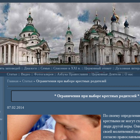
ять заповедей
::
Диалоги
::
Семья
::
Спасение в XXI в.
::
Церковный этикет
::
Духовная литер
Статьи
::
Видео
::
Фотогалерея
::
Азбука Православия
::
Церковные Деятели
::
О нас
Главная
»
Статьи
»
Ограничения при выборе крестных родителей
* Ограничения при выборе крестных родителей *
07.02.2014
л
По своему определени
ды
крестными не могут ст
люди другой веры. Они
своей молитвенной под
согласно православным