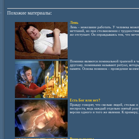
Похожие материалы:
-
Лень
Лень – нежелание работать. У человека може
мечтаний, но при столкновении с трудностями
же отступает. Он оправдываясь тем, что мечты
Поминки являются поминальной трапезой в че
другому, поминками называют ритуал, которы
памяти. Основа поминок – проведение коллект
Есть Бог или нет?
Правду говорят, что сколько людей, столько и
неспроста, ведь каждый отдельно взятый раз
версии одного и того же явления. К примеру, 