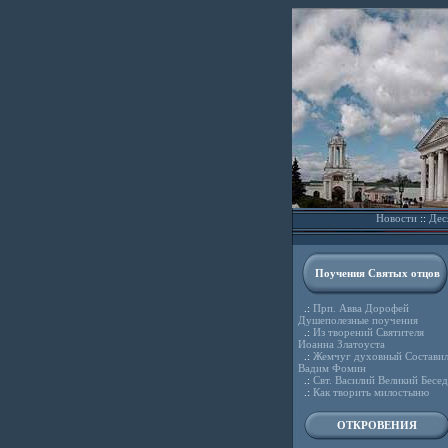
Новости
::
Дес
Поучения Святых отцов
.:
Прп. Авва Дорофей
Душеполезные поучения
.:
Из творений Святителя
Иоанна Златоуста
.:
Жемчуг духовный Состави
Вадим Фомин
.:
Свт. Василий Великий Бесе
.:
Как творить милостыню
ОТКРОВЕНИЯ