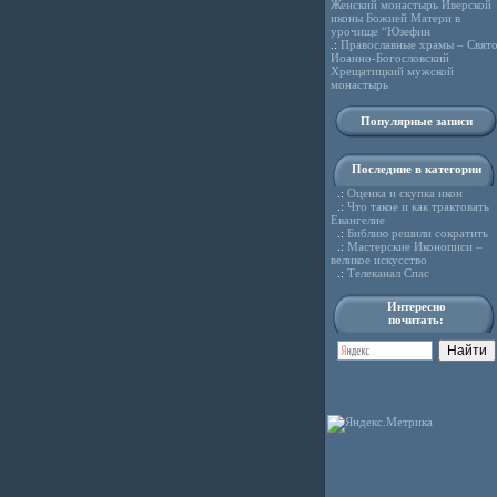
Женский монастырь Иверской
иконы Божией Матери в
урочище “Юзефин
.:
Православные храмы – Свято
Иоанно-Богословский
Хрещатицкий мужской
монастырь
Популярные записи
Последние в категории
.:
Оценка и скупка икон
.:
Что такое и как трактовать
Евангелие
.:
Библию решили сократить
.:
Мастерские Иконописи –
великое искусство
.:
Телеканал Спас
Интересно
почитать: