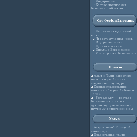
.:
Информация
.:
Краткое правило для
благочестивой жизни
Свт. Феофан Затворник
.:
Наставления в духовной
жизни
.:
Что есть духовная жизнь
.:
Внутренняя жизнь
.:
Путь ко спасению
.:
Письма о Вере и жизни
.:
Как сохранить благочестие
Новости
.:
Адам и Лилит: запретная
история первой пары в
мифологии и культуре
.:
Главные православные
монастыри Тверской области:
ТОП-5
.:
«Богослов.ру — портал о
богословии как ключ к
духовному просвещению и
научному осмыслению веры»
Храмы
.:
Астраханский Троицкий
монастырь
.:
Православные храмы –