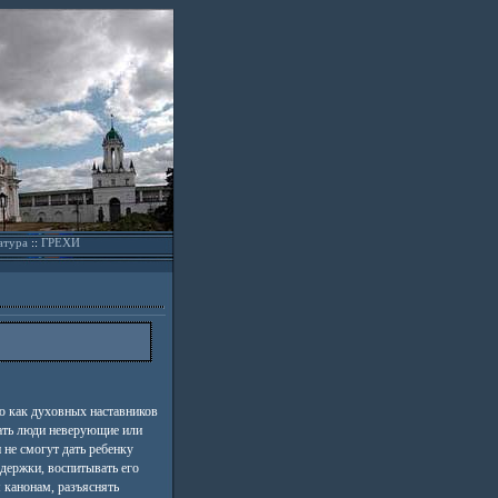
атура
::
ГРЕХИ
ю как духовных наставников
ать люди неверующие или
 не смогут дать ребенку
держки, воспитывать его
 канонам, разъяснять