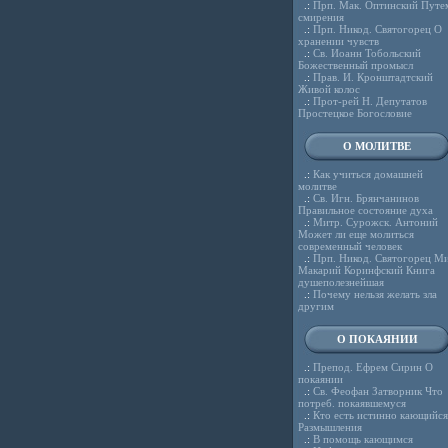
.:
Прп. Мак. Оптинский Путе
смирения
.:
Прп. Никод. Святогорец О
хранении чувств
.:
Св. Иоанн Тобольский
Божественный промысл
.:
Прав. И. Кронштадтский
Живой колос
.:
Прот-рей Н. Депутатов
Простецкое Богословие
О МОЛИТВЕ
.:
Как учиться домашней
молитве
.:
Св. Игн. Брянчанинов
Правильное состояние духа
.:
Митр. Сурожск. Антоний
Может ли еще молиться
современный человек
.:
Прп. Никод. Святогорец Ми
Макарий Коринфский Книга
душеполезнейшая
.:
Почему нельзя желать зла
другим
О ПОКАЯНИИ
.:
Препод. Ефрем Сирин О
покаянии
.:
Св. Феофан Затворник Что
потреб. покаявшемуся
.:
Кто есть истинно кающийся
Размышления
.:
В помощь кающимся