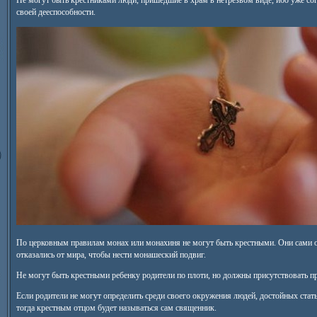
Не могут быть крестниками люди, пришедшие в храм в нетрезвом виде, ибо уже со
своей дееспособности.
По церковным правилам монах или монахиня не могут быть крестными. Они сами от
отказались от мира, чтобы нести монашеский подвиг.
Не могут быть крестными ребенку родители по плоти, но должны присутствовать п
Если родители не могут определить среди своего окружения людей, достойных стать
тогда крестным отцом будет называться сам священник.