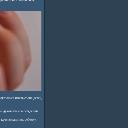
грешили и ограничены в
казались иметь своих детей,
ри духовном его рождении.
 крестниками их ребенку,