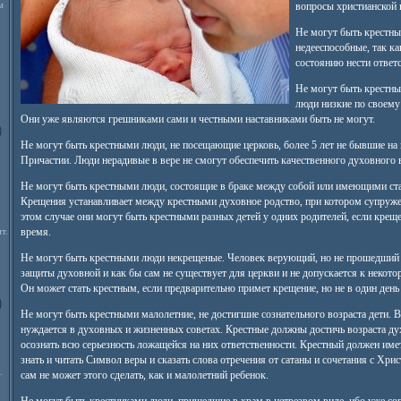
м
вопросы христианской 
Не могут быть крестн
недееспособные, так ка
состоянию нести ответс
Не могут быть крестны
люди низкие по своему
Они уже являются грешниками сами и честными наставниками быть не могут.
Не могут быть крестными люди, не посещающие церковь, более 5 лет не бывшие на 
Причастии. Люди нерадивые в вере не смогут обеспечить качественного духовного 
Не могут быть крестными люди, состоящие в браке между собой или имеющими ста
Крещения устанавливает между крестными духовное родство, при котором супруже
этом случае они могут быть крестными разных детей у одних родителей, если креще
т.
время.
Не могут быть крестными люди некрещеные. Человек верующий, но не прошедший 
защиты духовной и как бы сам не существует для церкви и не допускается к неко
Он может стать крестным, если предварительно примет крещение, но не в один день
Не могут быть крестными малолетние, не достигшие сознательного возраста дети. В
нуждается в духовных и жизненных советах. Крестные должны достичь возраста ду
осознать всю серьезность ложащейся на них ответственности. Крестный должен име
знать и читать Символ веры и сказать слова отречения от сатаны и сочетания с Хри
.
сам не может этого сделать, как и малолетний ребенок.