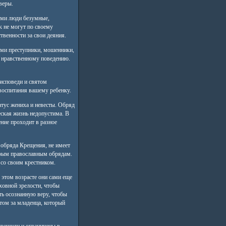
веры.
ыми люди безумные,
к не могут по своему
твенности за свои деяния.
ми преступники, мошенники,
 нравственному поведению.
исповеди и святом
воспитания вашему ребенку.
тус жениха и невесты. Обряд
ская жизнь недопустима. В
ние проходит в разное
обряда Крещения, не имеет
торым православным обрядам.
 со своим крестником.
 этом возрасте они сами еще
ховной зрелости, чтобы
ть осознанную веру, чтобы
стом за младенца, который