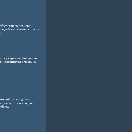
т быть много планов и
 в действительности, он тут
 ...
сть умершего. Говоря по-
й совершается в честь их
и...
 мнений. И это далеко
ум рождает новые идеи и
обго...