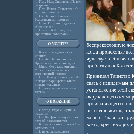
.:
Прп. Мак. Оптинский Путем
смирения
.:
Прп. Никод. Святогорец О
хранении чувств
.:
Св. Иоанн Тобольский
Божественный промысл
.:
Прав. И. Кронштадтский
Живой колос
.:
Прот-рей Н. Депутатов
Простецкое Богословие
О МОЛИТВЕ
беспрекословную жиз
когда происходят во
.:
Как учиться домашней
молитве
чувствует себя беспо
.:
Св. Игн. Брянчанинов
Правильное состояние духа
прибегнуть к Божест
.:
Митр. Сурожск. Антоний
Может ли еще молиться
современный человек
Принимая Таинство К
.:
Прп. Никод. Святогорец Мит.
Макарий Коринфский Книга
связь с невидимым д
душеполезнейшая
.:
Почему нельзя желать зла
установление этой св
другим
окружающего их мира
О ПОКАЯНИИ
происходящего и пост
всю свою жизнь, а та
.:
Препод. Ефрем Сирин О
покаянии
жизни. Такая вот тру
.:
Св. Феофан Затворник Что
потреб. покаявшемуся
всего, крестных роди
.:
Кто есть истинно кающийся.
Размышления
.:
В помощь кающимся