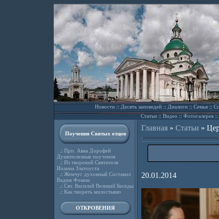
Новости
::
Десять заповедей
::
Диалоги
::
Семья
::
Сп
Статьи
::
Видео
::
Фотогалерея
:
Главная
»
Статьи
»
Цер
Поучения Святых отцов
.:
Прп. Авва Дорофей
Душеполезные поучения
.:
Из творений Святителя
Иоанна Златоуста
.:
Жемчуг духовный Составил
20.01.2014
Вадим Фомин
.:
Свт. Василий Великий Беседы
.:
Как творить милостыню
ОТКРОВЕНИЯ