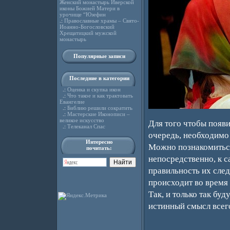
Женский монастырь Иверской
иконы Божией Матери в
урочище “Юзефин
.:
Православные храмы – Свято-
Иоанно-Богословский
Хрещатицкий мужской
монастырь
Популярные записи
Последние в категории
.:
Оценка и скупка икон
.:
Что такое и как трактовать
Евангелие
.:
Библию решили сократить
.:
Мастерские Иконописи –
великое искусство
Для того чтобы появ
.:
Телеканал Спас
очередь, необходимо 
Интересно
Можно познакомиться
почитать:
непосредственно, к 
правильность их след
происходит во время 
Так, и только так бу
истинный смысл всег