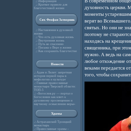
В современном общес
.:
Информация
.:
Краткое правило для
духовность церкви. 
благочестивой жизни
моменты устаревшими
Свт. Феофан Затворник
верят во Всевышнего
святых. Но они не з
.:
Наставления в духовной
жизни
поэтому не стараются
.:
Что есть духовная жизнь
находясь на крещени
.:
Внутренняя жизнь
.:
Путь ко спасению
священника, при этом
.:
Письма о Вере и жизни
.:
Как сохранить благочестие
нужно. А ведь на сам
любое отхождение от
Новости
веками передается о
.:
Адам и Лилит: запретная
того, чтобы сохранит
история первой пары в
мифологии и культуре
.:
Главные православные
монастыри Тверской области:
ТОП-5
.:
«Богослов.ру — портал о
богословии как ключ к
духовному просвещению и
научному осмыслению веры»
Храмы
.:
Астраханский Троицкий
монастырь
.:
Православные храмы –