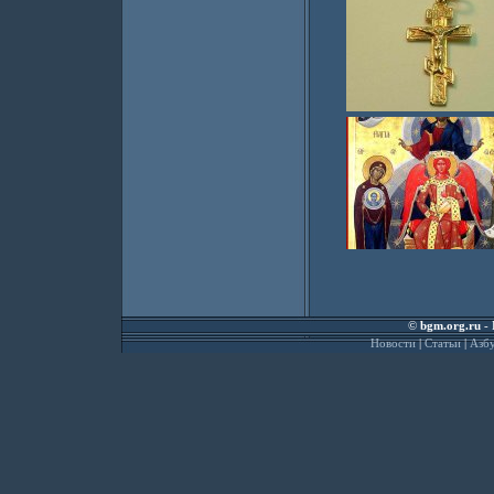
©
bgm.org.ru
- 
Новости
|
Статьи
|
Азбу