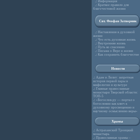
.:
Информация
.:
Краткое правило для
благочестивой жизни
Свт. Феофан Затворник
.:
Наставления в духовной
жизни
.:
Что есть духовная жизнь
.:
Внутренняя жизнь
.:
Путь ко спасению
.:
Письма о Вере и жизни
.:
Как сохранить благочестие
Новости
.:
Адам и Лилит: запретная
история первой пары в
мифологии и культуре
.:
Главные православные
монастыри Тверской области:
ТОП-5
.:
«Богослов.ру — портал о
богословии как ключ к
духовному просвещению и
научному осмыслению веры»
Храмы
.:
Астраханский Троицкий
монастырь
.:
Православные храмы –