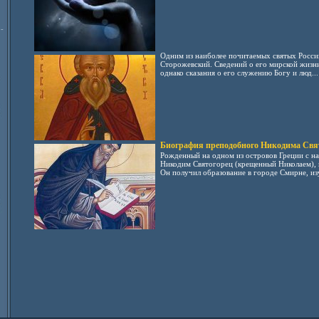
-
Одним из наиболее почитаемых святых Росси
Сторожевский. Сведений о его мирской жизни
однако сказания о его служению Богу и люд...
Биография преподобного Никодима Свя
Рожденный на одном из островов Греции с на
Никодим Святогорец (крещенный Николаем), п
Он получил образование в городе Смирне, изу