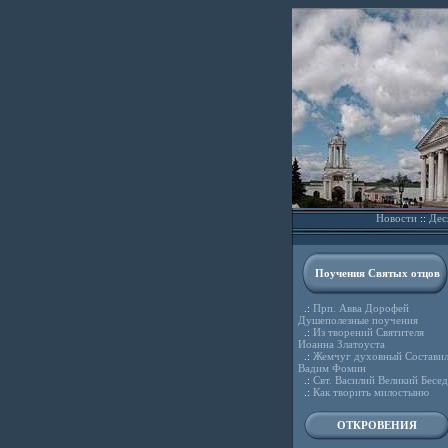
Новости
::
Дес
Поучения Святых отцов
.:
Прп. Авва Дорофей
Душеполезные поучения
.:
Из творений Святителя
Иоанна Златоуста
.:
Жемчуг духовный Состави
Вадим Фомин
.:
Свт. Василий Великий Бесе
.:
Как творить милостыню
ОТКРОВЕНИЯ