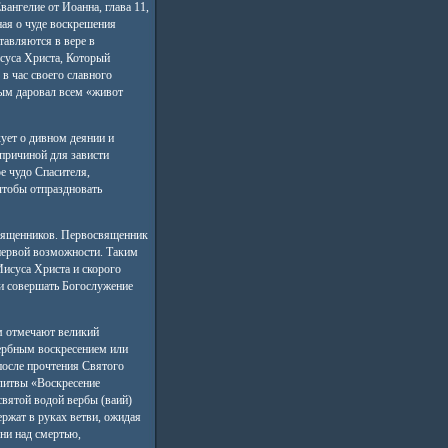
вангелие от Иоанна, глава 11,
ная о чуде воскрешения
тавляются в вере в
суса Христа, Который
в час своего славного
ым даровал всем «живот
кует о дивном деянии и
 причиной для зависти
е чудо Спасителя,
чтобы отпраздновать
священников. Первосвященник
первой возможности. Таким
Иисуса Христа и скорого
ли совершать Богослужение
м отмечают великий
Вербным воскресением или
после прочтения Святого
олитвы «Воскресение
вятой водой вербы (ваий)
ержат в руках ветви, ожидая
ни над смертью,