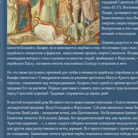
м
страданий Спасителя (Е
стихи 45-57). Воспоми
Лазаря, молящиеся нас
Божественную силу Ии
смертью смерть попрал 
Воскресения и тем сам
вечный» и бессмертие.
Церковь радуется и ли
милости Божьей к Лазарю, но и наполняется скорбью о том, что великое чудо стало
иудейского священства и фарисеев, замысливших предать смерти Спасителя. Велико
очевидцами которого стало огромное количество людей, прибывших в Иерусалим, 
еврейскую Пасху, заставило многих поклониться Господу и уверовать в него.
Но это также послужило причиной для злобы и ненависти иудейских старейшин и 
Каиафа совместно с Синедрионом вынесли решение арестовать Иисуса Христа при 
т.
образом, совершенное над четырехдневным Лазарем стало одной из причин ареста 
предания Его на распятие. Первые христиане в память этого великого чуда положи
перед Страстной седмицей. Традиция сохранилась до наших дней.
В шестой воскресный день Великого поста православные верующие с благоговение
двунадесятый праздник: Вход Господень в Иерусалим. Сей день именуется также 
Неделею Ваий (вайя – пальмовая ветвь), или Цветоносною. На Всенощном бдении 
Евангелия читается 50-й псалом Давида, без предшествующей ему, как правило, м
Христово видевшее…», а затем следует соборное моление освящение посредством с
.
или других едва распустившихся веток деревьев. Все присутствующие с трепетом д
их освящения. Зажженные свечи и хрупкие вербы становятся символом победы жиз