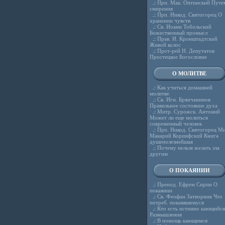
.:
Прп. Мак. Оптинский Путе
смирения
.:
Прп. Никод. Святогорец О
хранении чувств
.:
Св. Иоанн Тобольский
Божественный промысл
.:
Прав. И. Кронштадтский
Живой колос
.:
Прот-рей Н. Депутатов
Простецкое Богословие
О МОЛИТВЕ
.:
Как учиться домашней
молитве
.:
Св. Игн. Брянчанинов
Правильное состояние духа
.:
Митр. Сурожск. Антоний
Может ли еще молиться
современный человек
.:
Прп. Никод. Святогорец Ми
Макарий Коринфский Книга
душеполезнейшая
.:
Почему нельзя желать зла
другим
О ПОКАЯНИИ
.:
Препод. Ефрем Сирин О
покаянии
.:
Св. Феофан Затворник Что
потреб. покаявшемуся
.:
Кто есть истинно кающийся
Размышления
.:
В помощь кающимся