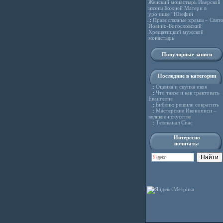
Женский монастырь Иверской
иконы Божией Матери в
урочище “Юзефин
.:
Православные храмы – Свято
Иоанно-Богословский
Хрещатицкий мужской
монастырь
Популярные записи
Последние в категории
.:
Оценка и скупка икон
.:
Что такое и как трактовать
Евангелие
.:
Библию решили сократить
.:
Мастерские Иконописи –
великое искусство
.:
Телеканал Спас
Интересно
почитать: