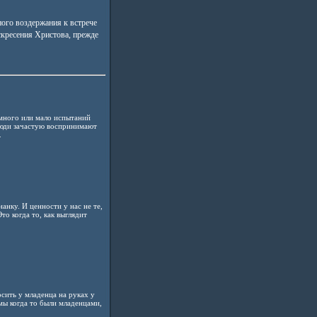
ого воздержания к встрече
скресения Христова, прежде
много или мало испытаний
 люди зачастую воспринимают
.
анку. И ценности у нас не те,
то когда то, как выглядит
сить у младенца на руках у
 мы когда то были младенцами,