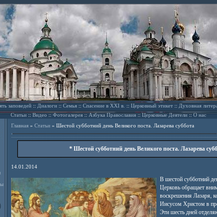
ять заповедей
::
Диалоги
::
Семья
::
Спасение в XXI в.
::
Церковный этикет
::
Духовная литер
Статьи
::
Видео
::
Фотогалерея
::
Азбука Православия
::
Церковные Деятели
::
О нас
Главная
»
Статьи
»
Шестой субботний день Великого поста. Лазарева суббота
* Шестой субботний день Великого поста. Лазарева субб
14.01.2014
л
В шестой субботний де
ды
Церковь обращает вним
воскрешения Лазаря, к
Иисусом Христом в пре
Эти шесть дней отделя