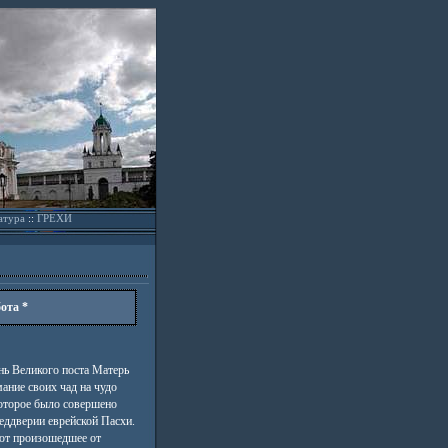
атура
::
ГРЕХИ
ота *
нь Великого поста Матерь
ание своих чад на чудо
оторое было совершено
ддверии еврейской Пасхи.
ют произошедшее от