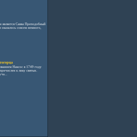
и является Савва Преподобный
 оказалось совсем немного,
тогорца
званием Наксос в 1749 году
ричислен к лику святых.
ча...