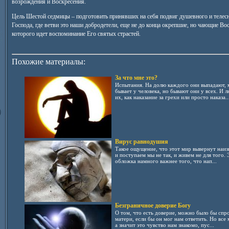
возрождения и Воскресения.
Цель Шестой седмицы – подготовить принявших на себя подвиг душевного и телесн
Господа, где ветви это наши добродетели, еще не до конца окрепшие, но чающие Во
которого идет воспоминание Его святых страстей.
Похожие материалы:
За что мне это?
Испытания. На долю каждого они выпадают, 
бывает у человека, но бывают они у всех. И
их, как наказание за грехи или просто наказа..
Вирус равнодушия
Такое ощущение, что этот мир вывернут наизн
и поступаем мы не так, и живем не для того. Э
обложка намного важнее того, что нап...
Безграничное доверие Богу
О том, что есть доверие, можно было бы спро
матери, если бы он мог нам ответить. Но все
а значит это чувство нам знакомо, пус...