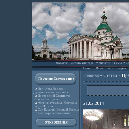
Новости
::
Десять заповедей
::
Диалоги
::
Семья
::
Сп
Статьи
::
Видео
::
Фотогалерея
:
Главная
»
Статьи
»
Пра
Поучения Святых отцов
.:
Прп. Авва Дорофей
Душеполезные поучения
.:
Из творений Святителя
Иоанна Златоуста
.:
Жемчуг духовный Составил
21.02.2014
Вадим Фомин
.:
Свт. Василий Великий Беседы
.:
Как творить милостыню
ОТКРОВЕНИЯ