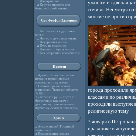
.:
Информация
ужином из двенадцати
.:
Краткое правило для
благочестивой жизни
сочиво. Несмотря на 
многие не против пр
Свт. Феофан Затворник
.:
Наставления в духовной
жизни
.:
Что есть духовная жизнь
.:
Внутренняя жизнь
.:
Путь ко спасению
.:
Письма о Вере и жизни
.:
Как сохранить благочестие
Новости
.:
Адам и Лилит: запретная
история первой пары в
мифологии и культуре
.:
Главные православные
города проходили яр
монастыри Тверской области:
ТОП-5
классами по различн
.:
«Богослов.ру — портал о
богословии как ключ к
проходили выступлен
духовному просвещению и
научному осмыслению веры»
религиозную тему.
Храмы
7 января в Петропав
.:
Астраханский Троицкий
празднике выступили
монастырь
.:
Православные храмы –
пляски, а также фоку