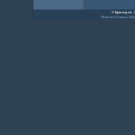
©
bgm.org.ru
- 
Новости
|
Статьи
|
Азбу