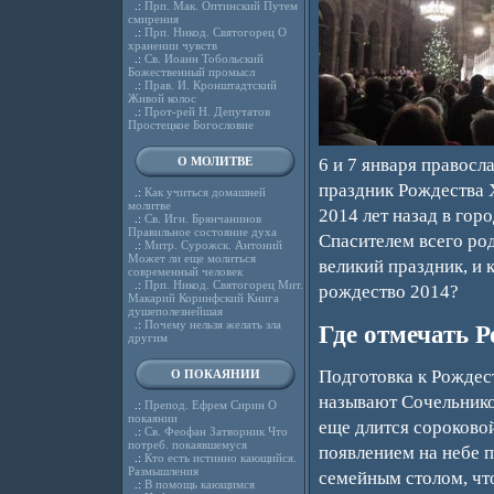
.:
Прп. Мак. Оптинский Путем
смирения
.:
Прп. Никод. Святогорец О
хранении чувств
.:
Св. Иоанн Тобольский
Божественный промысл
.:
Прав. И. Кронштадтский
Живой колос
.:
Прот-рей Н. Депутатов
Простецкое Богословие
О МОЛИТВЕ
6 и 7 января правосл
праздник Рождества Х
.:
Как учиться домашней
молитве
2014 лет назад в гор
.:
Св. Игн. Брянчанинов
Правильное состояние духа
Спасителем всего род
.:
Митр. Сурожск. Антоний
Может ли еще молиться
великий праздник, и 
современный человек
.:
Прп. Никод. Святогорец Мит.
рождество 2014?
Макарий Коринфский Книга
душеполезнейшая
.:
Почему нельзя желать зла
Где отмечать Р
другим
Подготовка к Рождес
О ПОКАЯНИИ
называют Сочельником.
.:
Препод. Ефрем Сирин О
покаянии
еще длится сороковой
.:
Св. Феофан Затворник Что
потреб. покаявшемуся
появлением на небе п
.:
Кто есть истинно кающийся.
Размышления
семейным столом, чт
.:
В помощь кающимся