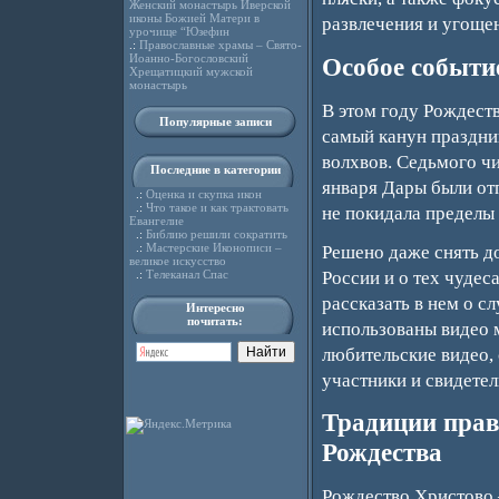
Женский монастырь Иверской
иконы Божией Матери в
развлечения и угоще
урочище “Юзефин
.:
Православные храмы – Свято-
Иоанно-Богословский
Особое событи
Хрещатицкий мужской
монастырь
В этом году Рождест
Популярные записи
самый канун праздни
волхвов. Седьмого чи
Последние в категории
января Дары были от
.:
Оценка и скупка икон
.:
Что такое и как трактовать
не покидала пределы 
Евангелие
.:
Библию решили сократить
.:
Мастерские Иконописи –
Решено даже снять д
великое искусство
России и о тех чудес
.:
Телеканал Спас
рассказать в нем о с
Интересно
почитать:
использованы видео 
любительские видео,
участники и свидете
Традиции прав
Рождества
Рождество Христово 