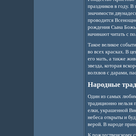
праздников в году. В
значимости двунадеся
проводится Всенощно
рождения Сына Божье
начинают читать с по
Такое великое событи
во всех красках. В ц
его мать, а также жи
звезда, которая вско
волхвов с дарами, па
Народные трад
Один из самых любим
традиционно нельзя п
елки, украшенной Виф
небеса открыты и бу
верой. В народе прин
К рождественскому ст