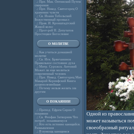
.:
Прп. Мак. Оптинский Путем
смирения
.:
Прп. Никод. Святогорец О
хранении чувств
.:
Св. Иоанн Тобольский
Божественный промысл
.:
Прав. И. Кронштадтский
Живой колос
.:
Прот-рей Н. Депутатов
Простецкое Богословие
О МОЛИТВЕ
.:
Как учиться домашней
молитве
.:
Св. Игн. Брянчанинов
Правильное состояние духа
.:
Митр. Сурожск. Антоний
Может ли еще молиться
современный человек
.:
Прп. Никод. Святогорец Мит.
Макарий Коринфский Книга
душеполезнейшая
.:
Почему нельзя желать зла
другим
О ПОКАЯНИИ
.:
Препод. Ефрем Сирин О
Одной из православн
покаянии
.:
Св. Феофан Затворник Что
может называться по
потреб. покаявшемуся
.:
Кто есть истинно кающийся.
своеобразный ритуал
Размышления
.:
В помощь кающимся