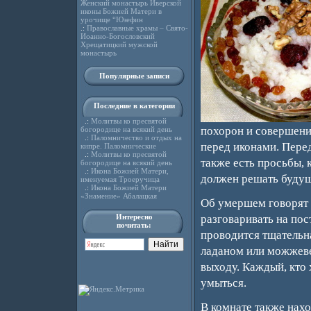
Женский монастырь Иверской
иконы Божией Матери в
урочище “Юзефин
.:
Православные храмы – Свято-
Иоанно-Богословский
Хрещатицкий мужской
монастырь
Популярные записи
Последние в категории
.:
Молитвы ко пресвятой
похорон и совершени
богородице на всякий день
.:
Паломничество и отдых на
перед иконами. Пере
кипре. Паломнические
.:
Молитвы ко пресвятой
также есть просьбы,
богородице на всякий день
.:
Икона Божией Матери,
должен решать буду
именуемая Троеручица
.:
Икона Божией Матери
«Знамение» Абалацкая
Об умершем говорят т
Интересно
разговаривать на пос
почитать:
проводится тщательн
ладаном или можжевел
выходу. Каждый, кто 
умыться.
В комнате также нахо