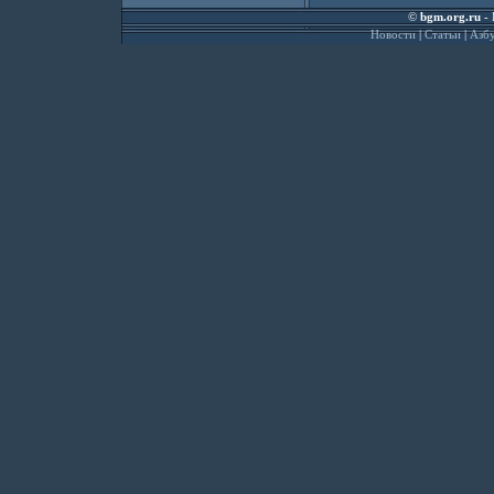
©
bgm.org.ru
- 
Новости
|
Статьи
|
Азбу