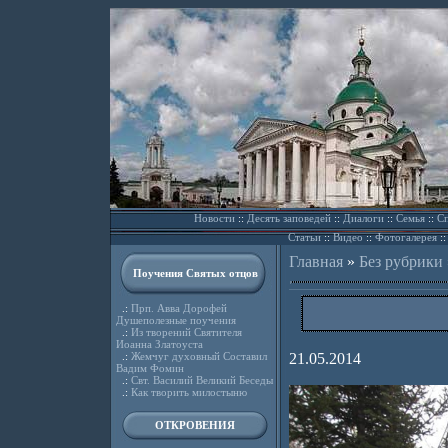
Новости
::
Десять заповедей
::
Диалоги
::
Семья
::
Сп
Статьи
::
Видео
::
Фотогалерея
:
Главная
»
Без рубрики
Поучения Святых отцов
.:
Прп. Авва Дорофей
Душеполезные поучения
.:
Из творений Святителя
Иоанна Златоуста
.:
Жемчуг духовный Составил
21.05.2014
Вадим Фомин
.:
Свт. Василий Великий Беседы
.:
Как творить милостыню
ОТКРОВЕНИЯ