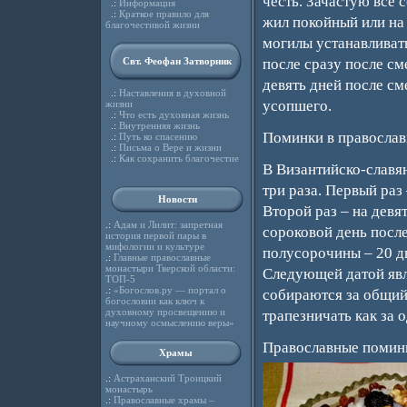
честь. Зачастую все 
.:
Информация
.:
Краткое правило для
жил покойный или на
благочестивой жизни
могилы устанавливать
Свт. Феофан Затворник
после сразу после см
девять дней после сме
.:
Наставления в духовной
усопшего.
жизни
.:
Что есть духовная жизнь
.:
Внутренняя жизнь
Поминки в православ
.:
Путь ко спасению
.:
Письма о Вере и жизни
.:
Как сохранить благочестие
В Византийско-славя
три раза. Первый раз 
Новости
Второй раз – на девя
.:
Адам и Лилит: запретная
сороковой день после
история первой пары в
мифологии и культуре
полусорочины – 20 дн
.:
Главные православные
монастыри Тверской области:
Следующей датой явл
ТОП-5
.:
«Богослов.ру — портал о
собираются за общий 
богословии как ключ к
духовному просвещению и
трапезничать как за 
научному осмыслению веры»
Православные помин
Храмы
.:
Астраханский Троицкий
монастырь
.:
Православные храмы –