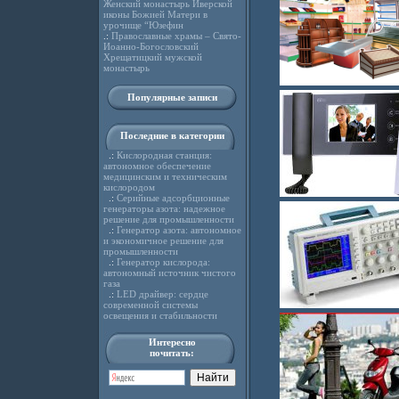
Женский монастырь Иверской
иконы Божией Матери в
урочище “Юзефин
.:
Православные храмы – Свято-
Иоанно-Богословский
Хрещатицкий мужской
монастырь
Популярные записи
Последние в категории
.:
Кислородная станция:
автономное обеспечение
медицинским и техническим
кислородом
.:
Серийные адсорбционные
генераторы азота: надежное
решение для промышленности
.:
Генератор азота: автономное
и экономичное решение для
промышленности
.:
Генератор кислорода:
автономный источник чистого
газа
.:
LED драйвер: сердце
современной системы
освещения и стабильности
Интересно
почитать: