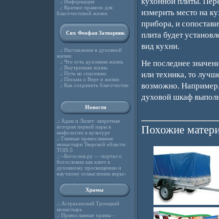
кухонной плиты. Пер
.:
Информация
.:
Краткое правило для
измерить место на ку
благочестивой жизни
прибора, и сопостави
Свт. Феофан Затворник
плита будет установл
вид кухни.
.:
Наставления в духовной
жизни
.:
Что есть духовная жизнь
Не последнее значени
.:
Внутренняя жизнь
или техника, то лучш
.:
Путь ко спасению
.:
Письма о Вере и жизни
возможно. Например, 
.:
Как сохранить благочестие
духовой шкаф выполн
Новости
.:
Адам и Лилит: запретная
история первой пары в
Похожие матери
мифологии и культуре
.:
Главные православные
монастыри Тверской области:
ТОП-5
.:
«Богослов.ру — портал о
богословии как ключ к
духовному просвещению и
научному осмыслению веры»
Храмы
.:
Астраханский Троицкий
монастырь
.:
Православные храмы –