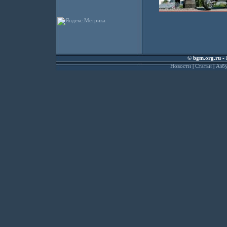
©
bgm.org.ru
- 
Новости
|
Статьи
|
Азбу