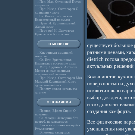
.:
Прп. Мак. Оптинский Путем
смирения
.:
Прп. Никод. Святогорец О
хранении чувств
.:
Св. Иоанн Тобольский
Божественный промысл
.:
Прав. И. Кронштадтский
Живой колос
.:
Прот-рей Н. Депутатов
Простецкое Богословие
О МОЛИТВЕ
существует большое 
разными ценами, хар
.:
Как учиться домашней
молитве
dietrich готова пред
.:
Св. Игн. Брянчанинов
Правильное состояние духа
актуальных решений 
.:
Митр. Сурожск. Антоний
Может ли еще молиться
современный человек
Большинство кухонны
.:
Прп. Никод. Святогорец Мит.
Макарий Коринфский Книга
поверхностью и духо
душеполезнейшая
.:
Почему нельзя желать зла
исключительно вароч
другим
выбор для дачи, пото
О ПОКАЯНИИ
и это дополнительны
создания комфорта.
.:
Препод. Ефрем Сирин О
покаянии
.:
Св. Феофан Затворник Что
Все физические пара
потреб. покаявшемуся
.:
Кто есть истинно кающийся.
уменьшения или увел
Размышления
.:
В помощь кающимся