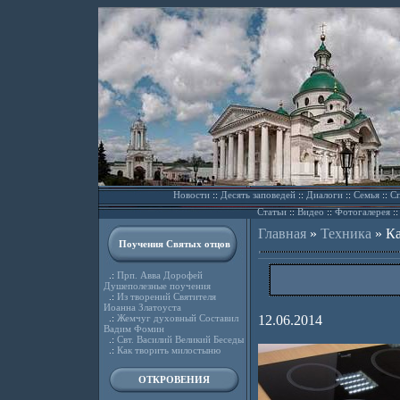
Новости
::
Десять заповедей
::
Диалоги
::
Семья
::
Сп
Статьи
::
Видео
::
Фотогалерея
:
Главная
»
Техника
»
Ка
Поучения Святых отцов
.:
Прп. Авва Дорофей
Душеполезные поучения
.:
Из творений Святителя
Иоанна Златоуста
.:
Жемчуг духовный Составил
12.06.2014
Вадим Фомин
.:
Свт. Василий Великий Беседы
.:
Как творить милостыню
ОТКРОВЕНИЯ