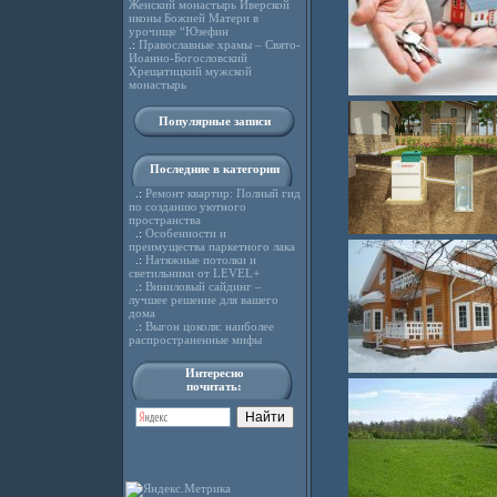
Женский монастырь Иверской
иконы Божией Матери в
урочище “Юзефин
.:
Православные храмы – Свято-
Иоанно-Богословский
Хрещатицкий мужской
монастырь
Популярные записи
Последние в категории
.:
Ремонт квартир: Полный гид
по созданию уютного
пространства
.:
Особенности и
преимущества паркетного лака
.:
Натяжные потолки и
светильники от LEVEL+
.:
Виниловый сайдинг –
лучшее решение для вашего
дома
.:
Выгон цоколя: наиболее
распространенные мифы
Интересно
почитать: