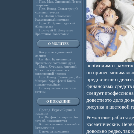
.:
Прп. Мак. Оптинский Путем
смирения
.:
Прп. Никод. Святогорец О
хранении чувств
.:
Св. Иоанн Тобольский
Божественный промысл
.:
Прав. И. Кронштадтский
Живой колос
.:
Прот-рей Н. Депутатов
Простецкое Богословие
О МОЛИТВЕ
.:
Как учиться домашней
молитве
.:
Св. Игн. Брянчанинов
Правильное состояние духа
необходимо грамотно 
.:
Митр. Сурожск. Антоний
Может ли еще молиться
он принес минимальн
современный человек
.:
Прп. Никод. Святогорец Мит.
предпочитают делать 
Макарий Коринфский Книга
душеполезнейшая
финансовых средств и
.:
Почему нельзя желать зла
другим
следует профессионал
довести это дело до 
О ПОКАЯНИИ
рисунка и цветовой г
.:
Препод. Ефрем Сирин О
покаянии
Ремонтные работы дел
.:
Св. Феофан Затворник Что
потреб. покаявшемуся
косметические. Перв
.:
Кто есть истинно кающийся.
Размышления
довольно редко, так 
.:
В помощь кающимся