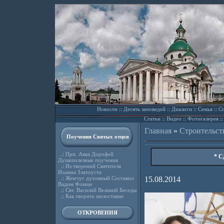
Новости
::
Десять заповедей
::
Диалоги
::
Семья
::
Сп
Статьи
::
Видео
::
Фотогалерея
:
Главная
»
Строительст
Поучения Святых отцов
.:
Прп. Авва Дорофей
* С
Душеполезные поучения
.:
Из творений Святителя
Иоанна Златоуста
.:
Жемчуг духовный Составил
15.08.2014
Вадим Фомин
.:
Свт. Василий Великий Беседы
.:
Как творить милостыню
ОТКРОВЕНИЯ