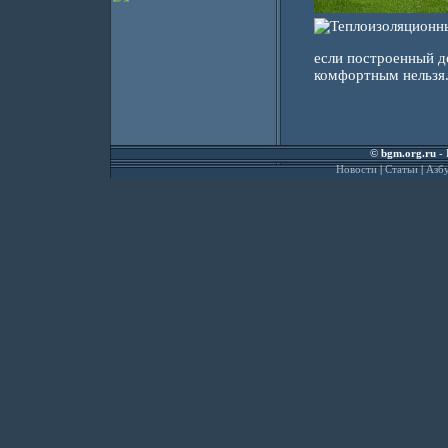
если построенный до
комфортным нельзя. 
©
bgm.org.ru
- 
Новости
|
Статьи
|
Азбу