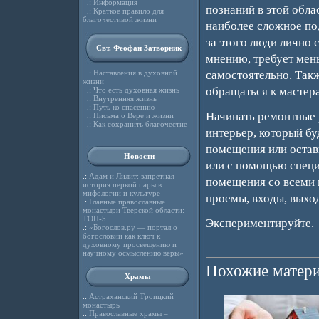
.:
Информация
познаний в этой обла
.:
Краткое правило для
благочестивой жизни
наиболее сложное под
за этого люди лично 
Свт. Феофан Затворник
мнению, требует мень
.:
Наставления в духовной
самостоятельно. Так
жизни
обращаться к мастер
.:
Что есть духовная жизнь
.:
Внутренняя жизнь
.:
Путь ко спасению
Начинать ремонтные р
.:
Письма о Вере и жизни
.:
Как сохранить благочестие
интерьер, который бу
помещения или остави
Новости
или с помощью спец
.:
Адам и Лилит: запретная
помещения со всеми 
история первой пары в
мифологии и культуре
проемы, входы, выхо
.:
Главные православные
монастыри Тверской области:
ТОП-5
Экспериментируйте.
.:
«Богослов.ру — портал о
богословии как ключ к
духовному просвещению и
научному осмыслению веры»
Похожие матери
Храмы
.:
Астраханский Троицкий
монастырь
.:
Православные храмы –