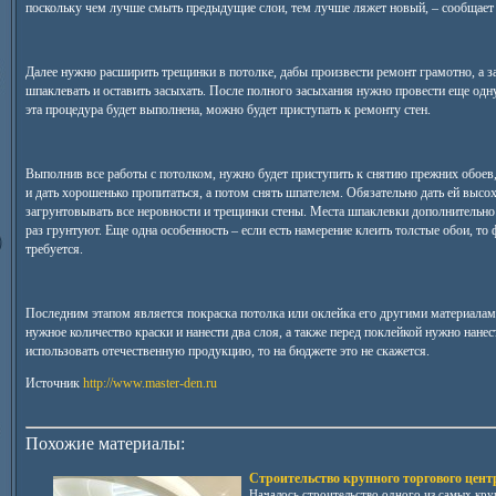
поскольку чем лучше смыть предыдущие слои, тем лучше ляжет новый, – сообщае
Далее нужно расширить трещинки в потолке, дабы произвести ремонт грамотно, а з
шпаклевать и оставить засыхать. После полного засыхания нужно провести еще одну
эта процедура будет выполнена, можно будет приступать к ремонту стен.
Выполнив все работы с потолком, нужно будет приступить к снятию прежних обоев,
и дать хорошенько пропитаться, а потом снять шпателем. Обязательно дать ей высо
загрунтовывать все неровности и трещинки стены. Места шпаклевки дополнительн
раз грунтуют. Еще одна особенность – если есть намерение клеить толстые обои, т
требуется.
Последним этапом является покраска потолка или оклейка его другими материалам
нужное количество краски и нанести два слоя, а также перед поклейкой нужно нанес
использовать отечественную продукцию, то на бюджете это не скажется.
Источник
http://www.master-den.ru
Похожие материалы:
Строительство крупного торгового цент
Началось строительство одного из самых кру