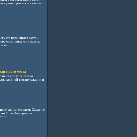
ная сумма проекта составила
.
вгусте переживает застой.
тараются придумать разные
ств...
мая много места
ко не самое посещаемое
ыть удобной в эксплуатации и
.
идет своим чередом. Сделок с
они более быстрые по
т по...