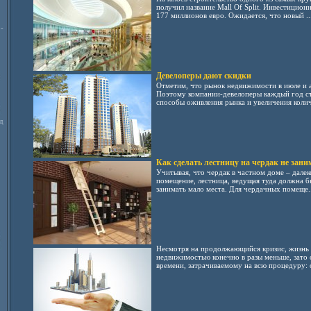
получил название Mall Of Split. Инвестицион
177 миллионов евро. Ожидается, что новый ..
-
Девелоперы дают скидки
Отметим, что рынок недвижимости в июле и а
Поэтому компании-девелоперы каждый год с
способы оживления рынка и увеличения количе
д
Как сделать лестницу на чердак не зани
Учитывая, что чердак в частном доме – дале
помещение, лестница, ведущая туда должна б
занимать мало места. Для чердачных помеще..
Несмотря на продолжающийся кризис, жизнь 
недвижимостью конечно в разы меньше, зато 
времени, затрачиваемому на всю процедуру: о