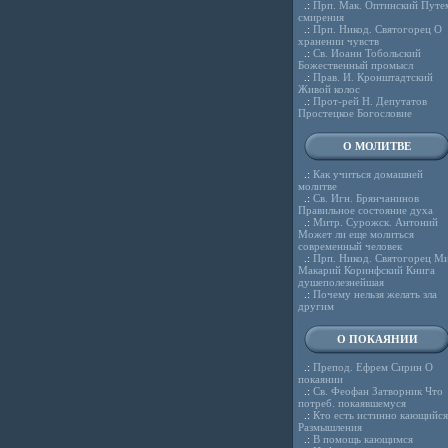
.:
Прп. Мак. Оптинский Путе
смирения
.:
Прп. Никод. Святогорец О
хранении чувств
.:
Св. Иоанн Тобольский
Божественный промысл
.:
Прав. И. Кронштадтский
Живой колос
.:
Прот-рей Н. Депутатов
Простецкое Богословие
О МОЛИТВЕ
.:
Как учиться домашней
молитве
.:
Св. Игн. Брянчанинов
Правильное состояние духа
.:
Митр. Сурожск. Антоний
Может ли еще молиться
современный человек
.:
Прп. Никод. Святогорец Ми
Макарий Коринфский Книга
душеполезнейшая
.:
Почему нельзя желать зла
другим
О ПОКАЯНИИ
.:
Препод. Ефрем Сирин О
покаянии
.:
Св. Феофан Затворник Что
потреб. покаявшемуся
.:
Кто есть истинно кающийся
Размышления
.:
В помощь кающимся