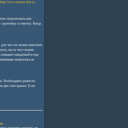
т
http://www.master-den.ru
.
атем загрунтовать или
 грунтовку и очистку. Когда
 для чего их нужно намочить
хнуть, после чего можно
о очищают наждачкой и еще
о финишная шпаклевка не
и. Необходимо развести
ти два слоя краски. Если
ра
пных торговых центров, он