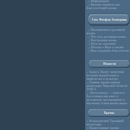
.:
Информация
.:
Краткое правило для
благочестивой жизни
Свт. Феофан Затворник
.:
Наставления в духовной
жизни
.:
Что есть духовная жизнь
.:
Внутренняя жизнь
.:
Путь ко спасению
.:
Письма о Вере и жизни
.:
Как сохранить благочестие
Новости
.:
Адам и Лилит: запретная
история первой пары в
мифологии и культуре
.:
Главные православные
монастыри Тверской области:
ТОП-5
.:
«Богослов.ру — портал о
богословии как ключ к
духовному просвещению и
научному осмыслению веры»
Храмы
.:
Астраханский Троицкий
монастырь
.:
Православные храмы –