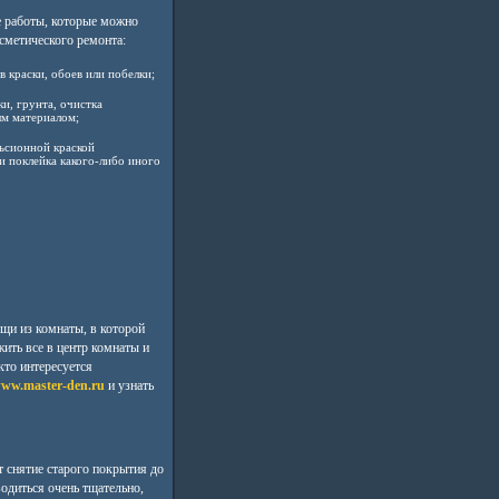
 работы, которые можно
сметического ремонта:
в краски, обоев или побелки;
и, грунта, очистка
м материалом;
ьсионной краской
и поклейка какого-либо иного
щи из комнаты, в которой
ить все в центр комнаты и
кто интересуется
www.master-den.ru
и узнать
 снятие старого покрытия до
одиться очень тщательно,