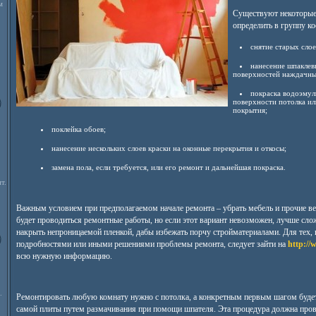
м
Существуют некоторые
определить в группу ко
снятие старых слое
нанесение шпаклевк
поверхностей наждачны
покраска водоэмул
поверхности потолка ил
покрытия;
поклейка обоев;
нанесение нескольких слоев краски на оконные перекрытия и откосы;
замена пола, если требуется, или его ремонт и дальнейшая покраска.
т.
Важным условием при предполагаемом начале ремонта – убрать мебель и прочие ве
будет проводиться ремонтные работы, но если этот вариант невозможен, лучше слож
накрыть непроницаемой пленкой, дабы избежать порчу стройматериалами. Для тех, 
подробностями или иными решениями проблемы ремонта, следует зайти на
http://
всю нужную информацию.
.
Ремонтировать любую комнату нужно с потолка, а конкретным первым шагом будет
самой плиты путем размачивания при помощи шпателя. Эта процедура должна пров