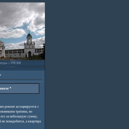
атура
::
ГРЕХИ
е
ополе *
ян ремонт ассоциируется с
ованными тратами, но
ь его за небольшую сумму,
 не понадобится, а квартира
.