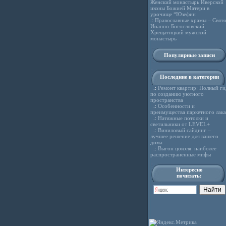
Женский монастырь Иверской
иконы Божией Матери в
урочище “Юзефин
.:
Православные храмы – Свято
Иоанно-Богословский
Хрещатицкий мужской
монастырь
Популярные записи
Последние в категории
.:
Ремонт квартир: Полный ги
по созданию уютного
пространства
.:
Особенности и
преимущества паркетного лака
.:
Натяжные потолки и
светильники от LEVEL+
.:
Виниловый сайдинг –
лучшее решение для вашего
дома
.:
Выгон цоколя: наиболее
распространенные мифы
Интересно
почитать: