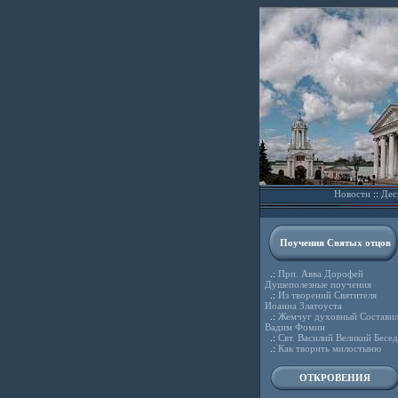
Новости
::
Дес
Поучения Святых отцов
.:
Прп. Авва Дорофей
Душеполезные поучения
.:
Из творений Святителя
Иоанна Златоуста
.:
Жемчуг духовный Состави
Вадим Фомин
.:
Свт. Василий Великий Бесе
.:
Как творить милостыню
ОТКРОВЕНИЯ