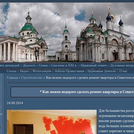
ять заповедей
::
Диалоги
::
Семья
::
Спасение в XXI в.
::
Церковный этикет
::
Духовная литер
Статьи
::
Видео
::
Фотогалерея
::
Азбука Православия
::
Церковные Деятели
::
О нас
Главная
»
Строительство
»
Как можно недорого сделать ремонт квартиры в Севастопол
* Как можно недорого сделать ремонт квартиры в Севаст
24.08.2014
л
Для большинства росси
ды
огромными незапланир
вполне реально сделат
ведь больших вложений
станет опрятнее и чище