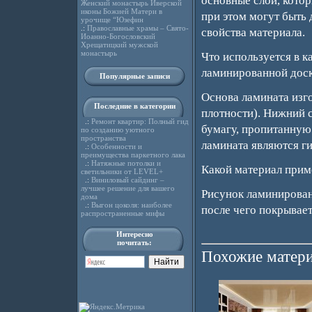
основные слои, кото
Женский монастырь Иверской
иконы Божией Матери в
при этом могут быть
урочище “Юзефин
.:
Православные храмы – Свято-
свойства материала.
Иоанно-Богословский
Хрещатицкий мужской
монастырь
Что используется в к
ламинированной дос
Популярные записи
Основа ламината изг
Последние в категории
плотности). Нижний 
.:
Ремонт квартир: Полный гид
бумагу, пропитанную
по созданию уютного
пространства
ламината являются г
.:
Особенности и
преимущества паркетного лака
.:
Натяжные потолки и
Какой материал приме
светильники от LEVEL+
.:
Виниловый сайдинг –
лучшее решение для вашего
Рисунок ламинирован
дома
.:
Выгон цоколя: наиболее
после чего покрывает
распространенные мифы
Интересно
почитать:
Похожие матери