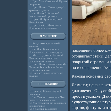
.:
Прп. Мак. Оптинский Путем
смирения
.:
Прп. Никод. Святогорец О
хранении чувств
.:
Св. Иоанн Тобольский
Божественный промысл
.:
Прав. И. Кронштадтский
Живой колос
.:
Прот-рей Н. Депутатов
Простецкое Богословие
О МОЛИТВЕ
.:
Как учиться домашней
молитве
.:
Св. Игн. Брянчанинов
помещение более ком
Правильное состояние духа
.:
Митр. Сурожск. Антоний
отодвигает стены, д
Может ли еще молиться
современный человек
покрытий огромен и в
.:
Прп. Никод. Святогорец Мит.
но и совершенно без
Макарий Коринфский Книга
душеполезнейшая
.:
Почему нельзя желать зла
Каковы основные сво
другим
О ПОКАЯНИИ
Ламинат, цены на ко
долговечен. Он усто
.:
Препод. Ефрем Сирин О
покаянии
прост в укладке. Дан
.:
Св. Феофан Затворник Что
потреб. покаявшемуся
существующие натура
.:
Кто есть истинно кающийся.
Размышления
сортов, фактуры и от
.:
В помощь кающимся