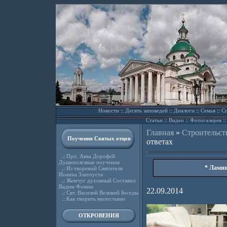
Новости
::
Десять заповедей
::
Диалоги
::
Семья
::
Сп
Статьи
::
Видео
::
Фотогалерея
:
Главная
»
Строительст
Поучения Святых отцов
ответах
.:
Прп. Авва Дорофей
Душеполезные поучения
* Ламин
.:
Из творений Святителя
Иоанна Златоуста
.:
Жемчуг духовный Составил
Вадим Фомин
22.09.2014
.:
Свт. Василий Великий Беседы
.:
Как творить милостыню
ОТКРОВЕНИЯ