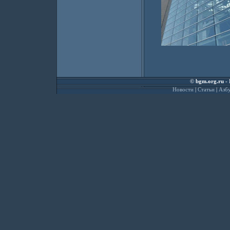
©
bgm.org.ru
- 
Новости
|
Статьи
|
Азбу