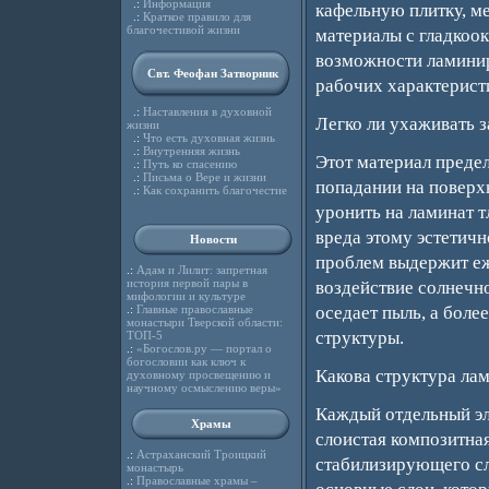
.:
Информация
кафельную плитку, м
.:
Краткое правило для
благочестивой жизни
материалы с гладкоо
возможности ламинир
Свт. Феофан Затворник
рабочих характерист
.:
Наставления в духовной
Легко ли ухаживать 
жизни
.:
Что есть духовная жизнь
.:
Внутренняя жизнь
Этот материал преде
.:
Путь ко спасению
.:
Письма о Вере и жизни
попадании на поверхн
.:
Как сохранить благочестие
уронить на ламинат т
вреда этому эстетич
Новости
проблем выдержит еж
.:
Адам и Лилит: запретная
история первой пары в
воздействие солнечно
мифологии и культуре
.:
Главные православные
оседает пыль, а боле
монастыри Тверской области:
структуры.
ТОП-5
.:
«Богослов.ру — портал о
богословии как ключ к
Какова структура ла
духовному просвещению и
научному осмыслению веры»
Каждый отдельный эл
Храмы
слоистая композитна
.:
Астраханский Троицкий
стабилизирующего сл
монастырь
.:
Православные храмы –