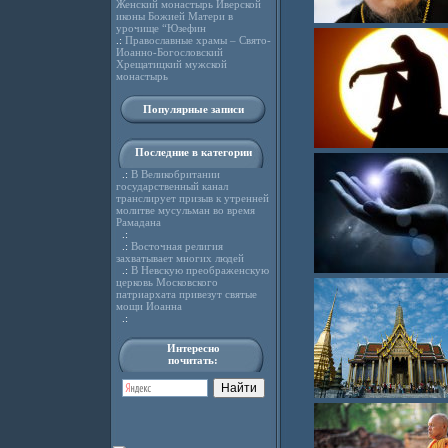
Женский монастырь Иверской
иконы Божией Матери в
урочище “Юзефин
.:
Православные храмы – Свято-
Иоанно-Богословский
Хрещатицкий мужской
монастырь
Популярные записи
Последние в категории
.:
В Великобритании
государственный канал
транслирует призыв к утренней
молитве мусульман во время
Рамадана
.:
.:
Восточная религия
захватывает многих людей
.:
В Невскую преображенскую
церковь Московского
патриархата привезут святые
мощи Иоанна
.:
Интересно
почитать: