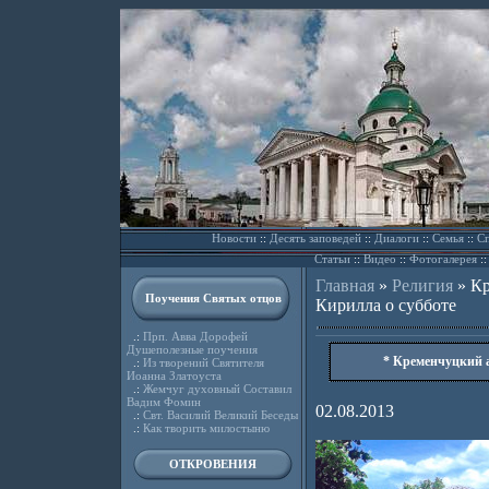
Новости
::
Десять заповедей
::
Диалоги
::
Семья
::
Сп
Статьи
::
Видео
::
Фотогалерея
:
Главная
»
Религия
»
Кр
Поучения Святых отцов
Кирилла о субботе
.:
Прп. Авва Дорофей
Душеполезные поучения
* Кременчуцкий 
.:
Из творений Святителя
Иоанна Златоуста
.:
Жемчуг духовный Составил
Вадим Фомин
02.08.2013
.:
Свт. Василий Великий Беседы
.:
Как творить милостыню
ОТКРОВЕНИЯ