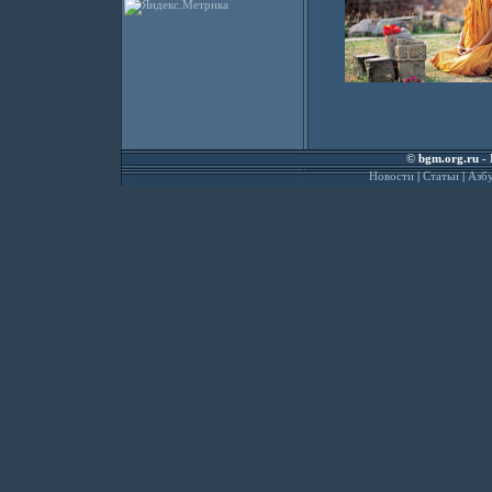
©
bgm.org.ru
- 
Новости
|
Статьи
|
Азбу