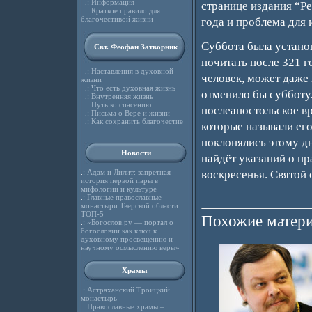
.:
Информация
странице издания “Ре
.:
Краткое правило для
благочестивой жизни
года и проблема для
Суббота была устано
Свт. Феофан Затворник
почитать после 321 
.:
Наставления в духовной
человек, может даже 
жизни
.:
Что есть духовная жизнь
отменило бы субботу.
.:
Внутренняя жизнь
.:
Путь ко спасению
послеапостольское в
.:
Письма о Вере и жизни
.:
Как сохранить благочестие
которые называли его
поклонялись этому дн
Новости
найдёт указаний о п
.:
Адам и Лилит: запретная
воскресенья. Святой 
история первой пары в
мифологии и культуре
.:
Главные православные
монастыри Тверской области:
ТОП-5
Похожие матери
.:
«Богослов.ру — портал о
богословии как ключ к
духовному просвещению и
научному осмыслению веры»
Храмы
.:
Астраханский Троицкий
монастырь
.:
Православные храмы –