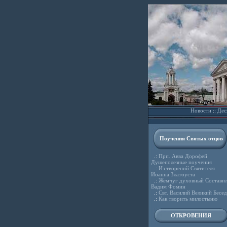
Новости
::
Дес
Поучения Святых отцов
.:
Прп. Авва Дорофей
Душеполезные поучения
.:
Из творений Святителя
Иоанна Златоуста
.:
Жемчуг духовный Состави
Вадим Фомин
.:
Свт. Василий Великий Бесе
.:
Как творить милостыню
ОТКРОВЕНИЯ