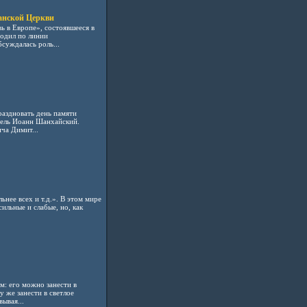
анской Церкви
 в Европе», состоявшееся в
одил по линии
суждалась роль...
аздновать день памяти
тель Иоанн Шанхайский.
ча Димит...
ьнее всех и т.д.». В этом мире
сильные и слабые, но, как
м: его можно занести в
у же занести в светлое
ывая...