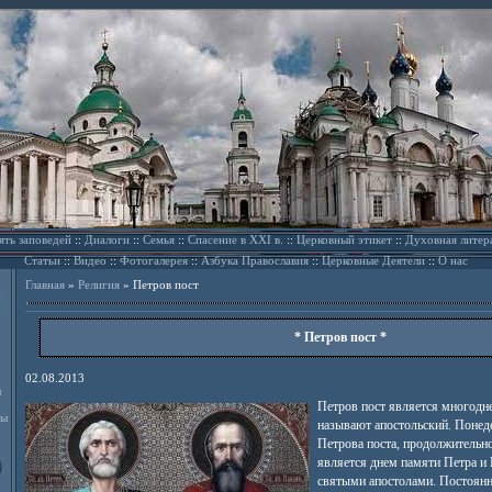
ять заповедей
::
Диалоги
::
Семья
::
Спасение в XXI в.
::
Церковный этикет
::
Духовная литер
Статьи
::
Видео
::
Фотогалерея
::
Азбука Православия
::
Церковные Деятели
::
О нас
Главная
»
Религия
»
Петров пост
* Петров пост *
02.08.2013
л
Петров пост является многодн
ды
называют апостольский. Понед
Петрова поста, продолжительн
является днем памяти Петра и
святыми апостолами. Постоянн