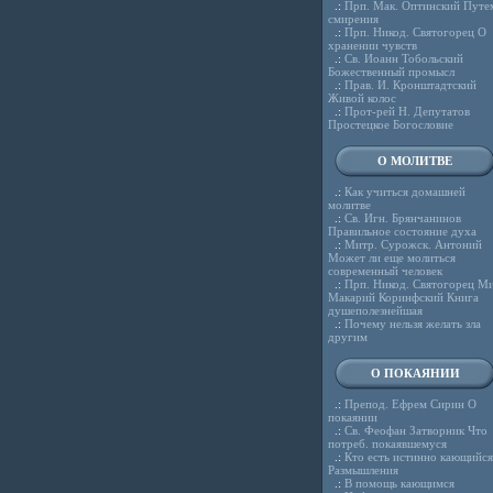
.:
Прп. Мак. Оптинский Путе
смирения
.:
Прп. Никод. Святогорец О
хранении чувств
.:
Св. Иоанн Тобольский
Божественный промысл
.:
Прав. И. Кронштадтский
Живой колос
.:
Прот-рей Н. Депутатов
Простецкое Богословие
О МОЛИТВЕ
.:
Как учиться домашней
молитве
.:
Св. Игн. Брянчанинов
Правильное состояние духа
.:
Митр. Сурожск. Антоний
Может ли еще молиться
современный человек
.:
Прп. Никод. Святогорец Ми
Макарий Коринфский Книга
душеполезнейшая
.:
Почему нельзя желать зла
другим
О ПОКАЯНИИ
.:
Препод. Ефрем Сирин О
покаянии
.:
Св. Феофан Затворник Что
потреб. покаявшемуся
.:
Кто есть истинно кающийся
Размышления
.:
В помощь кающимся