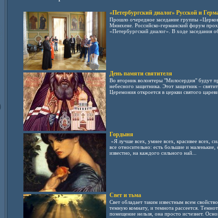
«Петербургский диалог» Русской и Герм
Прошло очередное заседание группы «Церковь
Мюнхене. Российско-германский форум прох
«Петербургский диалог». В ходе заседания об
День памяти святителя
Во вторник волонтеры "Милосердия" будут пр
небесного защитника. Этот защитник – святи
Церемония откроется в церкви святого цареви
Гордыня
«Я лучше всех, умнее всех, красивее всех, сил
все относительно: есть большие и маленькие, 
известно, на каждого сильного най...
Свет и тьма
Свет обладает таким известным всем свойство
темную комнату, и темнота рассеется. Темнот
помещение нельзя, она просто исчезнет. Основ