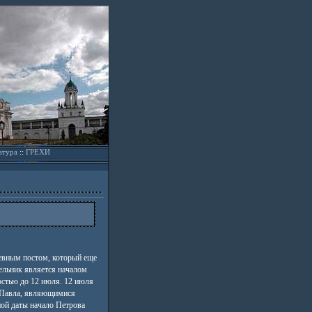
атура
::
ГРЕХИ
евным постом, который еще
ельник является началом
остью до 12 июля. 12 июля
 Павла, являющимися
ой даты начало Петрова