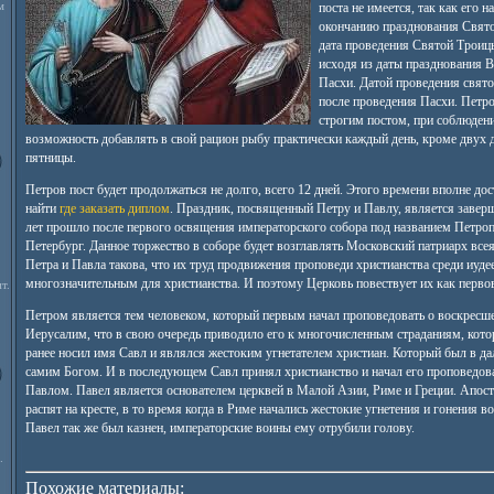
м
поста не имеется, так как его 
окончанию празднования Свято
дата проведения Святой Троиц
исходя из даты празднования В
Пасхи. Датой проведения свято
после проведения Пасхи. Петро
строгим постом, при соблюдени
возможность добавлять в свой рацион рыбу практически каждый день, кроме двух д
пятницы.
Петров пост будет продолжаться не долго, всего 12 дней. Этого времени вполне до
найти
где заказать диплом
. Праздник, посвященный Петру и Павлу, является завер
лет прошло после первого освящения императорского собора под названием Петроп
Петербург. Данное торжество в соборе будет возглавлять Московский патриарх все
Петра и Павла такова, что их труд продвижения проповеди христианства среди иуде
многозначительным для христианства. И поэтому Церковь повествует их как перв
т.
Петром является тем человеком, который первым начал проповедовать о воскресш
Иерусалим, что в свою очередь приводило его к многочисленным страданиям, котор
ранее носил имя Савл и являлся жестоким угнетателем христиан. Который был в д
самим Богом. И в последующем Савл принял христианство и начал его проповедован
Павлом. Павел является основателем церквей в Малой Азии, Риме и Греции. Апос
распят на кресте, в то время когда в Риме начались жестокие угнетения и гонения в
Павел так же был казнен, императорские воины ему отрубили голову.
.
Похожие материалы: