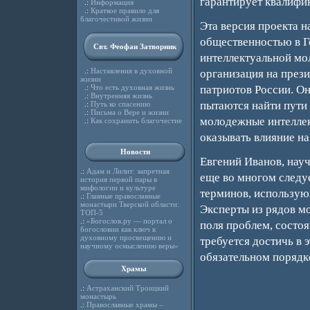
гарантирует квалифи
.:
Информация
.:
Краткое правило для
благочестивой жизни
Эта версия проекта 
общественностью в Г
Свт. Феофан Затворник
интеллектуальной мо
.:
Наставления в духовной
организация на през
жизни
.:
Что есть духовная жизнь
патриотов России. О
.:
Внутренняя жизнь
пытаются найти пути
.:
Путь ко спасению
.:
Письма о Вере и жизни
молодежные интеллек
.:
Как сохранить благочестие
оказывать влияние на
Новости
Евгений Иванов, нау
.:
Адам и Лилит: запретная
еще во многом следу
история первой пары в
мифологии и культуре
терминов, использую
.:
Главные православные
монастыри Тверской области:
Эксперты из рядов м
ТОП-5
.:
«Богослов.ру — портал о
поля проблем, состоя
богословии как ключ к
духовному просвещению и
требуется достичь в 
научному осмыслению веры»
обязательном порядке
Храмы
.:
Астраханский Троицкий
монастырь
.:
Православные храмы –