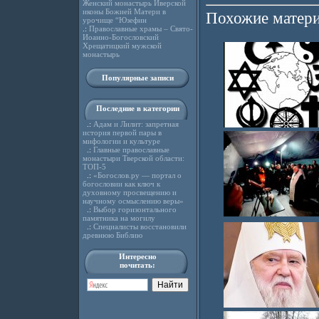
Женский монастырь Иверской
иконы Божией Матери в
Похожие матери
урочище “Юзефин
.:
Православные храмы – Свято-
Иоанно-Богословский
Хрещатицкий мужской
монастырь
Популярные записи
Последние в категории
.:
Адам и Лилит: запретная
история первой пары в
мифологии и культуре
.:
Главные православные
монастыри Тверской области:
ТОП-5
.:
«Богослов.ру — портал о
богословии как ключ к
духовному просвещению и
научному осмыслению веры»
.:
Выбор горизонтального
памятника на могилу
.:
Специалисты восстановили
древнюю Библию
Интересно
почитать: