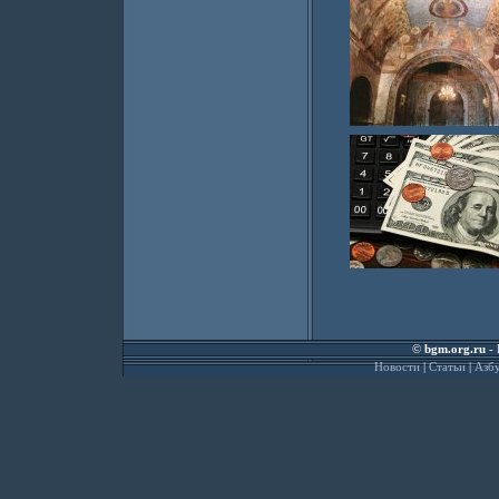
©
bgm.org.ru
- 
Новости
|
Статьи
|
Азбу