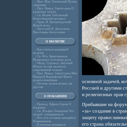
.:
Прп. Мак. Оптинский Путем
смирения
.:
Прп. Никод. Святогорец О
хранении чувств
.:
Св. Иоанн Тобольский
Божественный промысл
.:
Прав. И. Кронштадтский
Живой колос
.:
Прот-рей Н. Депутатов
Простецкое Богословие
О МОЛИТВЕ
.:
Как учиться домашней
молитве
.:
Св. Игн. Брянчанинов
Правильное состояние духа
.:
Митр. Сурожск. Антоний
Может ли еще молиться
современный человек
.:
Прп. Никод. Святогорец Мит.
Макарий Коринфский Книга
душеполезнейшая
основной задачей, к
.:
Почему нельзя желать зла
другим
Россией и другими с
и религиозных прав 
О ПОКАЯНИИ
Прибывшие на форум 
.:
Препод. Ефрем Сирин О
покаянии
«за» создание в стр
.:
Св. Феофан Затворник Что
потреб. покаявшемуся
защиту православных
.:
Кто есть истинно кающийся.
Размышления
его страна обязатель
.:
В помощь кающимся