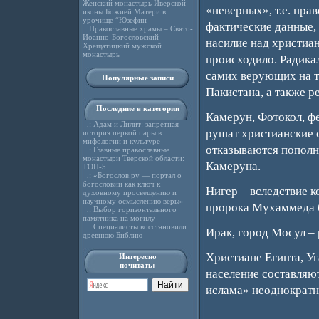
Женский монастырь Иверской
«неверных», т.е. пра
иконы Божией Матери в
урочище “Юзефин
фактические данные, 
.:
Православные храмы – Свято-
Иоанно-Богословский
насилие над христиа
Хрещатицкий мужской
монастырь
происходило. Радика
самих верующих на т
Популярные записи
Пакистана, а также 
Последние в категории
Камерун, Фотокол, ф
.:
Адам и Лилит: запретная
рушат христианские с
история первой пары в
мифологии и культуре
отказываются пополн
.:
Главные православные
монастыри Тверской области:
Камеруна.
ТОП-5
.:
«Богослов.ру — портал о
богословии как ключ к
Нигер – вследствие к
духовному просвещению и
научному осмыслению веры»
пророка Мухаммеда 
.:
Выбор горизонтального
памятника на могилу
.:
Специалисты восстановили
Ирак, город Мосул –
древнюю Библию
Христиане Египта, Уг
Интересно
почитать:
население составляют
ислама» неоднократн