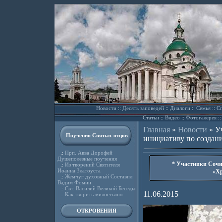
Новости
::
Десять заповедей
::
Диалоги
::
Семья
::
Сп
Статьи
::
Видео
::
Фотогалерея
:
Главная
»
Новости
»
У
Поучения Святых отцов
инициативу по создан
.:
Прп. Авва Дорофей
Душеполезные поучения
* Участники Сочи
.:
Из творений Святителя
Иоанна Златоуста
«Хр
.:
Жемчуг духовный Составил
Вадим Фомин
.:
Свт. Василий Великий Беседы
11.06.2015
.:
Как творить милостыню
ОТКРОВЕНИЯ