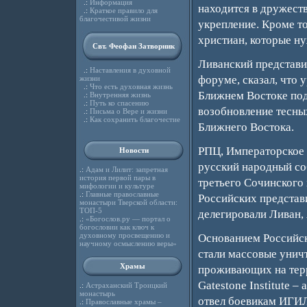
.:
Информация
находится в дружеств
.:
Краткое правило для
благочестивой жизни
укрепление. Кроме т
христиан, которые ну
Свт. Феофан Затворник
Ливанский представи
.:
Наставления в духовной
форуме, сказал, что 
жизни
.:
Что есть духовная жизнь
Ближнем Востоке под
.:
Внутренняя жизнь
.:
Путь ко спасению
возобновление тесны
.:
Письма о Вере и жизни
.:
Как сохранить благочестие
Ближнего Востока.
РПЦ, Императорское 
Новости
русский народный со
.:
Адам и Лилит: запретная
история первой пары в
третьего Сочинского
мифологии и культуре
.:
Главные православные
Российских представи
монастыри Тверской области:
ТОП-5
делегировали Ливан, 
.:
«Богослов.ру — портал о
богословии как ключ к
духовному просвещению и
Основанием Российск
научному осмыслению веры»
стали массовые унич
Храмы
проживающих на терр
Gatestone Institute 
.:
Астраханский Троицкий
монастырь
отвел боевикам ИГИЛ,
.:
Православные храмы –