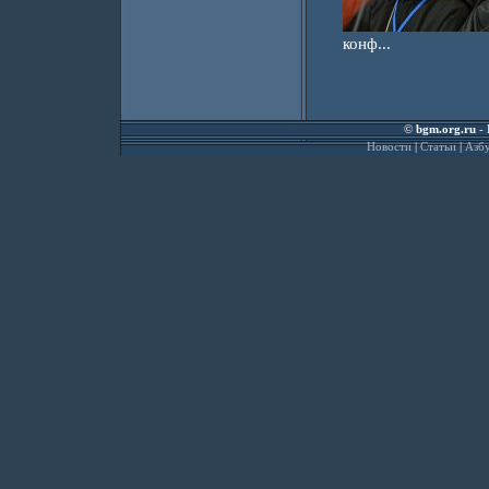
конф...
©
bgm.org.ru
- 
Новости
|
Статьи
|
Азбу