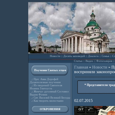
Новости
::
Десять заповедей
::
Диалоги
::
Семья
::
Сп
Статьи
::
Видео
::
Фотогалерея
:
Главная
»
Новости
»
П
Поучения Святых отцов
восприняли законопро
.:
Прп. Авва Дорофей
Душеполезные поучения
* Представители тра
.:
Из творений Святителя
Иоанна Златоуста
.:
Жемчуг духовный Составил
Вадим Фомин
.:
Свт. Василий Великий Беседы
02.07.2015
.:
Как творить милостыню
ОТКРОВЕНИЯ