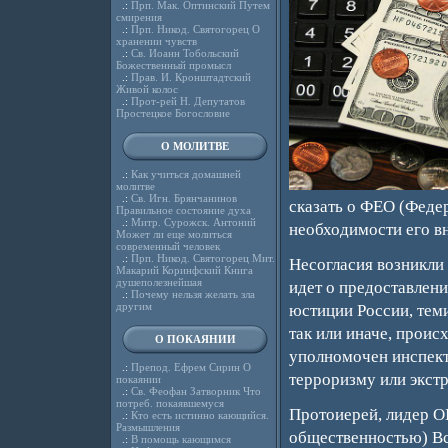
.:
Прп. Мак. Оптинский Путем
смирения
.:
Прп. Никод. Святогорец О
хранении чувств
.:
Св. Иоанн Тобольский
Божественный промысл
.:
Прав. И. Кронштадтский
Живой колос
.:
Прот-рей Н. Депутатов
Простецкое Богословие
О МОЛИТВЕ
.:
Как учиться домашней
молитве
.:
Св. Игн. Брянчанинов
сказать о ФЕО (Феде
Правильное состояние духа
.:
Митр. Сурожск. Антоний
необходимости его в
Может ли еще молиться
современный человек
.:
Прп. Никод. Святогорец Мит.
Несогласия возникли 
Макарий Коринфский Книга
душеполезнейшая
идет о предоставлени
.:
Почему нельзя желать зла
другим
юстиции России, тем
так или иначе, проис
О ПОКАЯНИИ
уполномочен инспект
.:
Препод. Ефрем Сирин О
терроризму или экст
покаянии
.:
Св. Феофан Затворник Что
потреб. покаявшемуся
Протоиерей, лидер О
.:
Кто есть истинно кающийся.
Размышления
общественностью) Вс
.:
В помощь кающимся