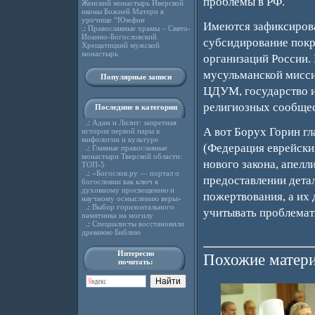
проблемы в РФ.
Женский монастырь Иверской
иконы Божией Матери в
урочище “Юзефин
Имеются зафиксирова
.:
Православные храмы – Свято-
Иоанно-Богословский
субсидирование покр
Хрещатицкий мужской
монастырь
организаций России. 
мусульманской миссии
Популярные записи
ЦДУМ, государство и
религиозных сообщес
Последние в категории
.:
Адам и Лилит: запретная
А вот Борух Горин г
история первой пары в
мифологии и культуре
(Федерация еврейски
.:
Главные православные
монастыри Тверской области:
нового закона, апелли
ТОП-5
.:
«Богослов.ру — портал о
предоставлении детал
богословии как ключ к
духовному просвещению и
пожертвования, а их
научному осмыслению веры»
.:
Выбор горизонтального
учитывать проблемат
памятника на могилу
.:
Специалисты восстановили
древнюю Библию
Интересно
Похожие матери
почитать: