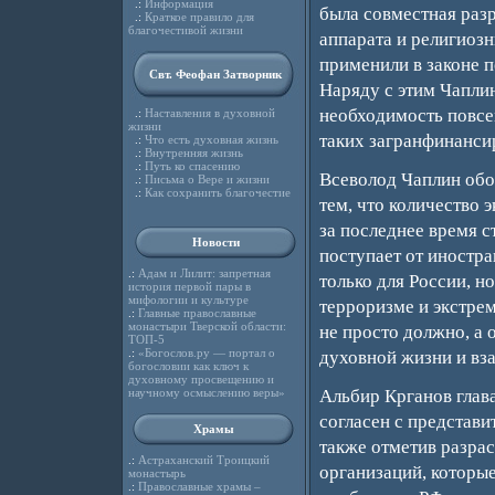
.:
Информация
была совместная раз
.:
Краткое правило для
благочестивой жизни
аппарата и религиозн
применили в законе 
Свт. Феофан Затворник
Наряду с этим Чаплин
необходимость повсе
.:
Наставления в духовной
жизни
таких загранфинанси
.:
Что есть духовная жизнь
.:
Внутренняя жизнь
.:
Путь ко спасению
Всеволод Чаплин обо
.:
Письма о Вере и жизни
.:
Как сохранить благочестие
тем, что количество
за последнее время с
Новости
поступает от иностра
.:
Адам и Лилит: запретная
только для России, но
история первой пары в
мифологии и культуре
терроризме и экстре
.:
Главные православные
монастыри Тверской области:
не просто должно, а 
ТОП-5
.:
«Богослов.ру — портал о
духовной жизни и вз
богословии как ключ к
духовному просвещению и
научному осмыслению веры»
Альбир Крганов глав
согласен с представи
Храмы
также отметив разра
.:
Астраханский Троицкий
организаций, которы
монастырь
.:
Православные храмы –