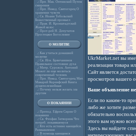
.:
Прп. Мак. Оптинский Путем
смирения
.:
Прп. Никод. Святогорец О
хранении чувств
.:
Св. Иоанн Тобольский
Божественный промысл
.:
Прав. И. Кронштадтский
Живой колос
.:
Прот-рей Н. Депутатов
Простецкое Богословие
О МОЛИТВЕ
.:
Как учиться домашней
молитве
UkrMarket.net вы им
.:
Св. Игн. Брянчанинов
Правильное состояние духа
реализации товара и
.:
Митр. Сурожск. Антоний
Может ли еще молиться
Сайт является доста
современный человек
просмотров вашего о
.:
Прп. Никод. Святогорец Мит.
Макарий Коринфский Книга
душеполезнейшая
Ваше объявление не
.:
Почему нельзя желать зла
другим
Если по каким-то при
О ПОКАЯНИИ
либо же хотите разм
.:
Препод. Ефрем Сирин О
обязательно восполь
покаянии
.:
Св. Феофан Затворник Что
этого вам нужно всег
потреб. покаявшемуся
.:
Кто есть истинно кающийся.
Здесь вы найдете сп
Размышления
.:
В помощь кающимся
интересующему вас н