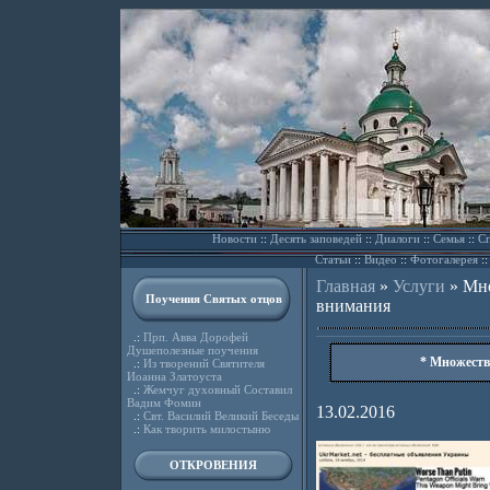
Новости
::
Десять заповедей
::
Диалоги
::
Семья
::
Сп
Статьи
::
Видео
::
Фотогалерея
:
Главная
»
Услуги
»
Мно
Поучения Святых отцов
внимания
.:
Прп. Авва Дорофей
Душеполезные поучения
* Множеств
.:
Из творений Святителя
Иоанна Златоуста
.:
Жемчуг духовный Составил
Вадим Фомин
13.02.2016
.:
Свт. Василий Великий Беседы
.:
Как творить милостыню
ОТКРОВЕНИЯ