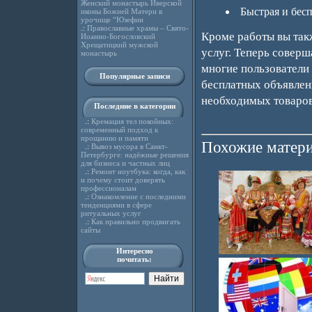
Женский монастырь Иверской
Быстрая и бес
иконы Божией Матери в
урочище “Юзефин
.:
Православные храмы – Свято-
Кроме работы вы так
Иоанно-Богословский
Хрещатицкий мужской
услуг. Теперь соверш
монастырь
многие пользователи 
Популярные записи
бесплатных объявлени
необходимых товаров 
Последние в категории
.:
Кремация тел покойных:
современный подход к
прощанию и памяти
Похожие матери
.:
Вывоз мусора в Санкт-
Петербурге: надёжные решения
для бизнеса и частных лиц
.:
Ремонт ноутбука: когда, как
и почему стоит доверять
профессионалам
.:
Ознакомление с последними
тенденциями в сфере
ритуальных услуг
.:
Как правильно продвигать
сайты
Интересно
почитать: