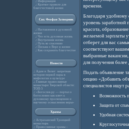
.:
Информация
.:
Краткое правило для
времени.
благочестивой жизни
Благодаря удобному 
Свт. Феофан Затворник
уровень заработной п
красота, образование,
.:
Наставления в духовной
жизни
желаемой зарплаты ут
.:
Что есть духовная жизнь
.:
Внутренняя жизнь
отберет для вас сам
.:
Путь ко спасению
.:
Письма о Вере и жизни
соответствуют вашим
.:
Как сохранить благочестие
выбранные вакансии, 
для получения более
Новости
.:
Адам и Лилит: запретная
Подать объявление та
история первой пары в
мифологии и культуре
опцию «Добавить объ
.:
Главные православные
специалистов ищут ра
монастыри Тверской области:
ТОП-5
.:
«Богослов.ру — портал о
Возможность п
богословии как ключ к
духовному просвещению и
научному осмыслению веры»
Защита от спам
Храмы
Удобная систе
.:
Астраханский Троицкий
монастырь
Круглосуточна
.:
Православные храмы –