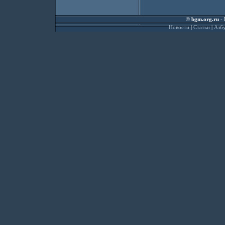
©
bgm.org.ru
- 
Новости
|
Статьи
|
Азбу