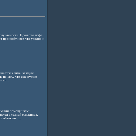
случайности. Пролитое кофе
т произойти все что угодно и
.
вижется к зиме, каждый
бы понять, что еще нужно
сап...
нимыми помощниками
аются охраной магазинов,
 объектов. ...