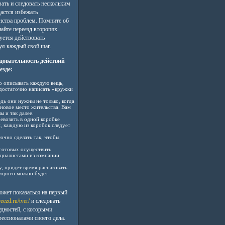
ать и следовать нескольким
астся избежать
ства проблем. Помните об
найте переезд второпях.
уется действовать
уя каждый свой шаг.
довательность действий
езде:
но описывать каждую вещь,
 достаточно написать «кружки
дь они нужны не только, когда
а новое место жительства. Вам
ы и так далее.
евозить в одной коробке
, каждую из коробок следует
очно сделать так, чтобы
 готовых осуществить
ециалистами из компании
у, придет время распаковать
торого можно будет
ожет показаться на первый
reezd.ru/tver/
и следовать
дностей, с которыми
фессионалами своего дела.