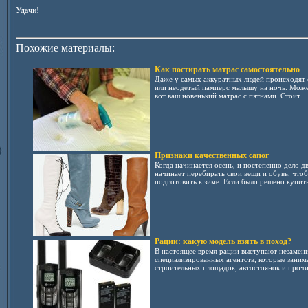
Удачи!
Похожие материалы:
Как постирать матрас самостоятельно
Даже у самых аккуратных людей происходят 
или неодетый памперс малышу на ночь. Може
вот ваш новенький матрас с пятнами. Стоит ..
Признаки качественных сапог
Когда начинается осень, и постепенно дело д
начинает перебирать свои вещи и обувь, что
подготовить к зиме. Если было решено купить 
Рации: какую модель взять в поход?
В настоящее время рации выступают незаме
специализированных агентств, которые заним
строительных площадок, автостоянок и прочих