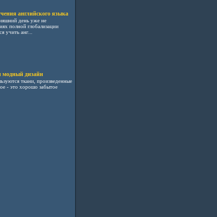
учения английского языка
дняшний день уже не
иях полной глобализации
 учить анг...
и модный дизайн
ьзуются ткани, произведенные
ое - это хорошо забытое