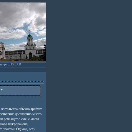
атура
::
ГРЕХИ
 *
о жительства обычно требует
ществление достаточно много
ли речь идет о смене места
дного микрорайона,
т простой. Однако, если