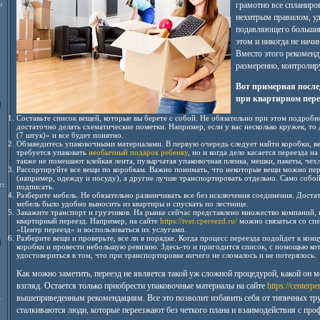
м
грамотно все спланиров
нехитрым правилом, уд
подавляющего большин
этом и никогда не начи
Вместо этого рекоменд
размеренно, контролир
Вот примерная после
при квартирном пере
Составьте список вещей, которые вы берете с собой. Не обязательно при этом подроб
достаточно делать схематические пометки. Например, если у вас несколько кружек, то
(7 штук)» и все будет понятно.
Обзаведитесь упаковочными материалами. В первую очередь следует найти коробки, ве
требуется упаковать
необычный подарок ребенку
, но и когда дело касается переезда н
также не помешают клейкая лента, пузырчатая упаковочная пленка, мешки, пакеты, чехл
Рассортируйте все вещи по коробкам. Важно понимать, что некоторые вещи можно пер
(например, одежду и посуду), а другие лучше транспортировать отдельно. Само собой
т.
подписать.
Разберите мебель. Не обязательно развинчивать все без исключения соединения. Достат
мебель было удобно выносить из квартиры и спускать по лестнице.
Закажите транспорт и грузчиков. На рынке сейчас представлено множество компаний,
квартирный переезд. Например, на сайте
https://tver.cpereezd.ru/
можно связаться со сп
«Центр переезд» и воспользоваться их услугами.
Разберите вещи и проверьте, все ли в порядке. Когда процесс переезда подойдет к конц
коробки и провести небольшую ревизию. Здесь-то и пригодится список, с помощью ко
удостовериться в том, что при транспортировке ничего не сломалось и не потерялось.
Как можно заметить, переезд не является такой уж сложной процедурой, какой он м
взгляд. Остается только приобрести упаковочные материалы на сайте
https://centerpe
.
вышеприведенным рекомендациям. Все это позволит избавить себя от типичных тру
сталкиваются люди, которые переезжают без четкого плана и взаимодействия с про