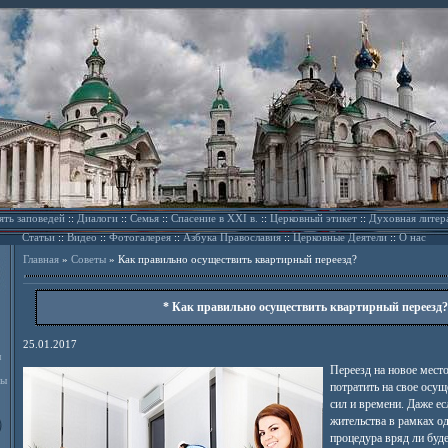
ять заповедей
::
Диалоги
::
Семья
::
Спасение в XXI в.
::
Церковный этикет
::
Духовная литер
Статьи
::
Видео
::
Фотогалерея
::
Азбука Православия
::
Церковные Деятели
::
О нас
Главная
»
Советы
»
Как правильно осуществить квартирный переезд?
* Как правильно осуществить квартирный переезд?
25.01.2017
л
Переезд на новое мест
ды
потратить на свое осу
сил и времени. Даже ес
жительства в рамках о
процедура вряд ли буде