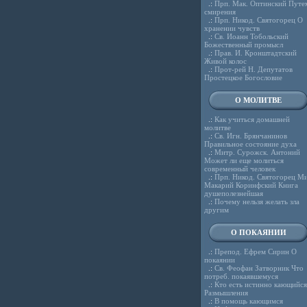
.:
Прп. Мак. Оптинский Путе
смирения
.:
Прп. Никод. Святогорец О
хранении чувств
.:
Св. Иоанн Тобольский
Божественный промысл
.:
Прав. И. Кронштадтский
Живой колос
.:
Прот-рей Н. Депутатов
Простецкое Богословие
О МОЛИТВЕ
.:
Как учиться домашней
молитве
.:
Св. Игн. Брянчанинов
Правильное состояние духа
.:
Митр. Сурожск. Антоний
Может ли еще молиться
современный человек
.:
Прп. Никод. Святогорец Ми
Макарий Коринфский Книга
душеполезнейшая
.:
Почему нельзя желать зла
другим
О ПОКАЯНИИ
.:
Препод. Ефрем Сирин О
покаянии
.:
Св. Феофан Затворник Что
потреб. покаявшемуся
.:
Кто есть истинно кающийся
Размышления
.:
В помощь кающимся