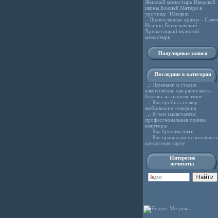
Женский монастырь Иверской
иконы Божией Матери в
урочище “Юзефин
.:
Православные храмы – Свято
Иоанно-Богословский
Хрещатицкий мужской
монастырь
Популярные записи
Последние в категории
.:
Признаки и стадии
алкоголизма: как распознать
болезнь на раннем этапе
.:
Как пробить номер
мобильного телефона
.:
В чем заключается
профессиональная оценка
квартиры
.:
Как бросить пить
.:
Как правильно использоват
кредитную карту
Интересно
почитать: