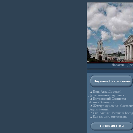
Новости
::
Дес
Поучения Святых отцов
.:
Прп. Авва Дорофей
Душеполезные поучения
.:
Из творений Святителя
Иоанна Златоуста
.:
Жемчуг духовный Состави
Вадим Фомин
.:
Свт. Василий Великий Бесе
.:
Как творить милостыню
ОТКРОВЕНИЯ