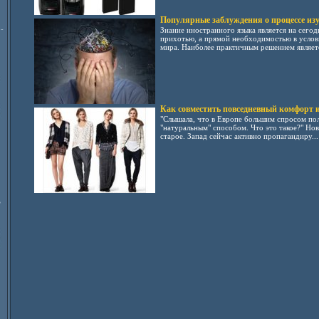
Популярные заблуждения о процессе из
-
Знание иностранного языка является на сего
прихотью, а прямой необходимостью в услов
мира. Наиболее практичным решением является
Как совместить повседневный комфорт 
"Слышала, что в Европе большим спросом пол
"натуральным" способом. Что это такое?" Нов
старое. Запад сейчас активно пропагандиру...
ь