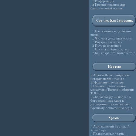
.:
Информация
.:
Краткое правило для
благочестивой жизни
Свт. Феофан Затворник
.:
Наставления в духовной
жизни
.:
Что есть духовная жизнь
.:
Внутренняя жизнь
.:
Путь ко спасению
.:
Письма о Вере и жизни
.:
Как сохранить благочестие
Новости
.:
Адам и Лилит: запретная
история первой пары в
мифологии и культуре
.:
Главные православные
монастыри Тверской области:
ТОП-5
.:
«Богослов.ру — портал о
богословии как ключ к
духовному просвещению и
научному осмыслению веры»
Храмы
.:
Астраханский Троицкий
монастырь
.:
Православные храмы –