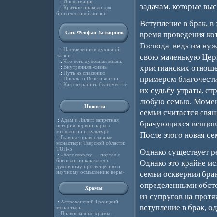
.:
Информация
задачам, которые вы
.:
Краткое правило для
благочестивой жизни
Вступление в брак, в
Свт. Феофан Затворник
время проведения ко
Господа, ведь им нуж
.:
Наставления в духовной
жизни
свою маленькую Церк
.:
Что есть духовная жизнь
христианских отношен
.:
Внутренняя жизнь
.:
Путь ко спасению
примером благочести
.:
Письма о Вере и жизни
.:
Как сохранить благочестие
их судьбу утраты, ст
любую семью. Момен
Новости
семьи считается свя
.:
Адам и Лилит: запретная
брачующихся венцов,
история первой пары в
мифологии и культуре
После этого новая се
.:
Главные православные
монастыри Тверской области:
ТОП-5
Однако существует ре
.:
«Богослов.ру — портал о
богословии как ключ к
Однако это крайне ис
духовному просвещению и
научному осмыслению веры»
семьи осквернил бра
определенными обстоя
Храмы
из супругов на протя
.:
Астраханский Троицкий
вступление в брак, о
монастырь
.:
Православные храмы –