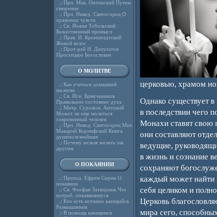
.:
Прп. Мак. Оптинский Путем
смирения
.:
Прп. Никод. Святогорец О
хранении чувств
.:
Св. Иоанн Тобольский
Божественный промысл
.:
Прав. И. Кронштадтский
Живой колос
.:
Прот-рей Н. Депутатов
Простецкое Богословие
О МОЛИТВЕ
церковью, храмом но
.:
Как учиться домашней
молитве
.:
Св. Игн. Брянчанинов
Однако существует в 
Правильное состояние духа
.:
Митр. Сурожск. Антоний
в последствии чего п
Может ли еще молиться
современный человек
Монахи ставят свою 
.:
Прп. Никод. Святогорец Мит.
Макарий Коринфский Книга
они составляют отдел
душеполезнейшая
.:
Почему нельзя желать зла
ведущие, руководящи
другим
в жизнь и сознание 
О ПОКАЯНИИ
сохраняют богослуже
каждый может найти в
.:
Препод. Ефрем Сирин О
покаянии
себя целиком и полно
.:
Св. Феофан Затворник Что
потреб. покаявшемуся
Церковь благословляе
.:
Кто есть истинно кающийся.
Размышления
мира сего, способных
.:
В помощь кающимся