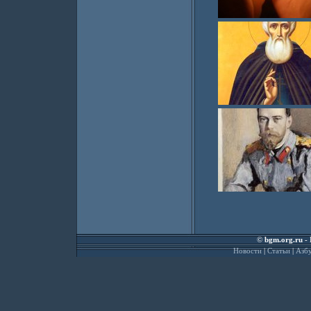
©
bgm.org.ru
- 
Новости
|
Статьи
|
Азбу