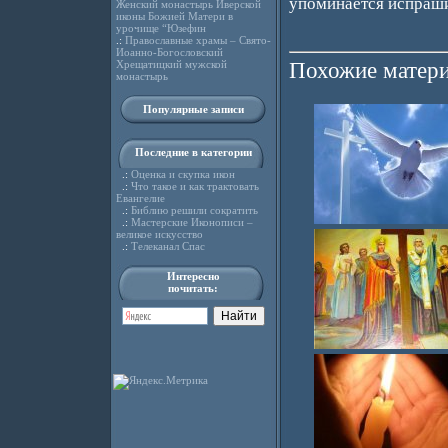
упоминается испраши
Женский монастырь Иверской
иконы Божией Матери в
урочище “Юзефин
.:
Православные храмы – Свято-
Иоанно-Богословский
Хрещатицкий мужской
Похожие матери
монастырь
Популярные записи
Последние в категории
.:
Оценка и скупка икон
.:
Что такое и как трактовать
Евангелие
.:
Библию решили сократить
.:
Мастерские Иконописи –
великое искусство
.:
Телеканал Спас
Интересно
почитать: