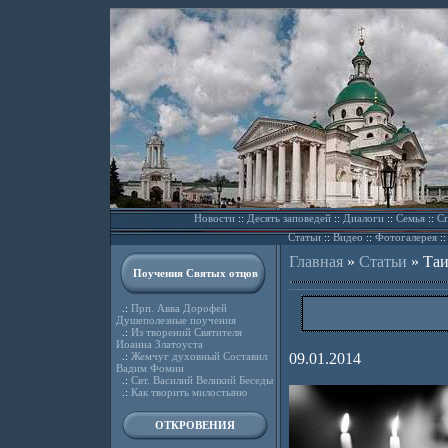
Новости
::
Десять заповедей
::
Диалоги
::
Семья
::
Сп
Статьи
::
Видео
::
Фотогалерея
:
Главная
»
Статьи
»
Таи
Поучения Святых отцов
.:
Прп. Авва Дорофей
Душеполезные поучения
.:
Из творений Святителя
Иоанна Златоуста
.:
Жемчуг духовный Составил
09.01.2014
Вадим Фомин
.:
Свт. Василий Великий Беседы
.:
Как творить милостыню
ОТКРОВЕНИЯ