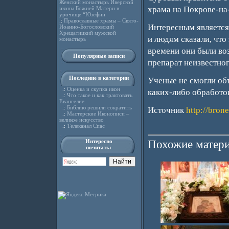
Женский монастырь Иверской
храма на Покрове-на-
иконы Божией Матери в
урочище “Юзефин
.:
Православные храмы – Свято-
Интересным является
Иоанно-Богословский
Хрещатицкий мужской
и людям сказали, что
монастырь
времени они были воз
Популярные записи
препарат неизвестно
Последние в категории
Ученые не смогли объ
.:
Оценка и скупка икон
каких-либо обработо
.:
Что такое и как трактовать
Евангелие
.:
Библию решили сократить
Источник
http://bron
.:
Мастерские Иконописи –
великое искусство
.:
Телеканал Спас
Интересно
Похожие матери
почитать: