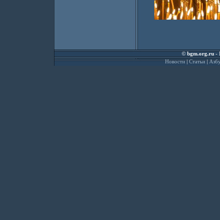
©
bgm.org.ru
- 
Новости
|
Статьи
|
Азбу