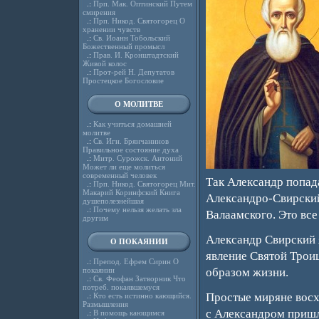
.:
Прп. Мак. Оптинский Путем
смирения
.:
Прп. Никод. Святогорец О
хранении чувств
.:
Св. Иоанн Тобольский
Божественный промысл
.:
Прав. И. Кронштадтский
Живой колос
.:
Прот-рей Н. Депутатов
Простецкое Богословие
О МОЛИТВЕ
.:
Как учиться домашней
молитве
.:
Св. Игн. Брянчанинов
Правильное состояние духа
.:
Митр. Сурожск. Антоний
Может ли еще молиться
современный человек
Так Александр попада
.:
Прп. Никод. Святогорец Мит.
Макарий Коринфский Книга
Александро-Свирски
душеполезнейшая
.:
Почему нельзя желать зла
Валаамского. Это все
другим
Александр Свирский я
О ПОКАЯНИИ
явление Святой Трои
.:
Препод. Ефрем Сирин О
покаянии
образом жизни.
.:
Св. Феофан Затворник Что
потреб. покаявшемуся
Простые миряне восх
.:
Кто есть истинно кающийся.
Размышления
с Александром пришли
.:
В помощь кающимся