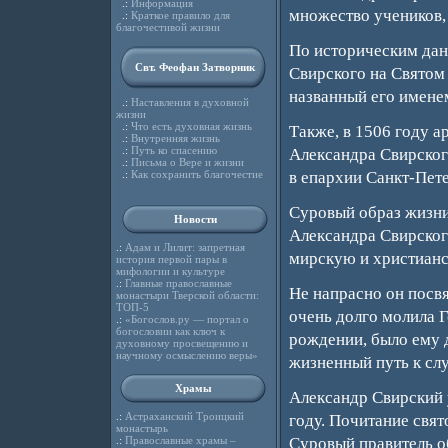
.:
Информация
множество учеников, 
.:
Краткое правило для
благочестивой жизни
По историческим дан
Свт. Феофан Затворник
Свирского на Святом 
названный его имене
.:
Наставления в духовной
жизни
.:
Что есть духовная жизнь
Также, в 1506 году 
.:
Внутренняя жизнь
.:
Путь ко спасению
Александра Свирског
.:
Письма о Вере и жизни
.:
Как сохранить благочестие
в епархии Санкт-Пете
Суровый образ жизни 
Новости
Александра Свирского
.:
Адам и Лилит: запретная
мирскую и христианс
история первой пары в
мифологии и культуре
.:
Главные православные
Не напрасно он посвя
монастыри Тверской области:
ТОП-5
очень долго молила Г
.:
«Богослов.ру — портал о
богословии как ключ к
рождении, было ему д
духовному просвещению и
научному осмыслению веры»
жизненный путь к сл
Храмы
Александр Свирский 
.:
Астраханский Троицкий
году. Почитание свят
монастырь
.:
Православные храмы –
Суровый правитель о