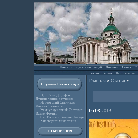
Новости
::
Десять заповедей
::
Диалоги
::
Семья
::
Сп
Статьи
::
Видео
::
Фотогалерея
:
Главная
»
Статьи
»
Поучения Святых отцов
.:
Прп. Авва Дорофей
Душеполезные поучения
.:
Из творений Святителя
Иоанна Златоуста
.:
Жемчуг духовный Составил
06.08.2013
Вадим Фомин
.:
Свт. Василий Великий Беседы
.:
Как творить милостыню
ОТКРОВЕНИЯ