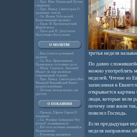
.:
Прп. Мак. Оптинский Путем
смирения
.:
Прп. Никод. Святогорец О
хранении чувств
.:
Св. Иоанн Тобольский
Божественный промысл
.:
Прав. И. Кронштадтский
Живой колос
.:
Прот-рей Н. Депутатов
Простецкое Богословие
О МОЛИТВЕ
третья неделя называ
.:
Как учиться домашней
молитве
.:
Св. Игн. Брянчанинов
По давно сложившейся
Правильное состояние духа
.:
Митр. Сурожск. Антоний
можно употреблять м
Может ли еще молиться
современный человек
неделей. Чтение из Е
.:
Прп. Никод. Святогорец Мит.
Макарий Коринфский Книга
записанная в Евангели
душеполезнейшая
.:
Почему нельзя желать зла
открывается картина
другим
люди, которые вели р
О ПОКАЯНИИ
почему они жили так, 
повелел Господь.
.:
Препод. Ефрем Сирин О
покаянии
.:
Св. Феофан Затворник Что
Если предыдущая нед
потреб. покаявшемуся
.:
Кто есть истинно кающийся.
неделя направлена о
Размышления
.:
В помощь кающимся