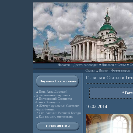
Новости
::
Десять заповедей
::
Диалоги
::
Семья
::
Сп
Статьи
::
Видео
::
Фотогалерея
:
Главная
»
Статьи
»
Гот
Поучения Святых отцов
.:
Прп. Авва Дорофей
* Гото
Душеполезные поучения
.:
Из творений Святителя
Иоанна Златоуста
.:
Жемчуг духовный Составил
16.02.2014
Вадим Фомин
.:
Свт. Василий Великий Беседы
.:
Как творить милостыню
ОТКРОВЕНИЯ