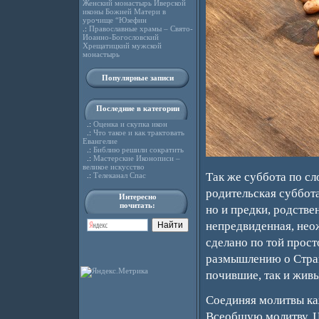
Женский монастырь Иверской
иконы Божией Матери в
урочище “Юзефин
.:
Православные храмы – Свято-
Иоанно-Богословский
Хрещатицкий мужской
монастырь
Популярные записи
Последние в категории
.:
Оценка и скупка икон
.:
Что такое и как трактовать
Евангелие
.:
Библию решили сократить
.:
Мастерские Иконописи –
великое искусство
Так же суббота по с
.:
Телеканал Спас
родительская суббота
Интересно
почитать:
но и предки, родстве
непредвиденная, нео
сделано по той прос
размышлению о Страш
почившие, так и живы
Соединяя молитвы ка
Всеобщую молитву, Ц