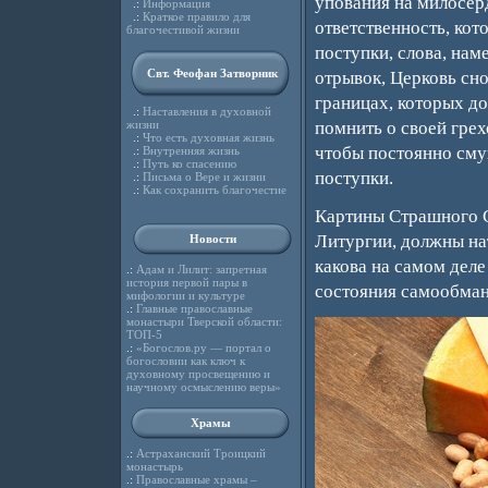
упования на милосерд
.:
Информация
.:
Краткое правило для
ответственность, кот
благочестивой жизни
поступки, слова, нам
Свт. Феофан Затворник
отрывок, Церковь сн
границах, которых д
.:
Наставления в духовной
жизни
помнить о своей грех
.:
Что есть духовная жизнь
чтобы постоянно смущ
.:
Внутренняя жизнь
.:
Путь ко спасению
поступки.
.:
Письма о Вере и жизни
.:
Как сохранить благочестие
Картины Страшного С
Литургии, должны нат
Новости
какова на самом дел
.:
Адам и Лилит: запретная
история первой пары в
состояния самообман
мифологии и культуре
.:
Главные православные
монастыри Тверской области:
ТОП-5
.:
«Богослов.ру — портал о
богословии как ключ к
духовному просвещению и
научному осмыслению веры»
Храмы
.:
Астраханский Троицкий
монастырь
.:
Православные храмы –