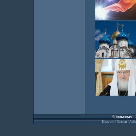
©
bgm.org.ru
- 
Новости
|
Статьи
|
Азбу