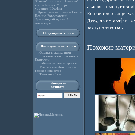
Женский монастырь Иверской
иконы Божией Матери в
акафист именуется «
урочище “Юзефин
.:
Православные храмы – Свято-
Ее покров и защиту.
Иоанно-Богословский
Хрещатицкий мужской
Деву, а сим акафисто
монастырь
заступничество.
Популярные записи
Похожие матери
Последние в категории
.:
Оценка и скупка икон
.:
Что такое и как трактовать
Евангелие
.:
Библию решили сократить
.:
Мастерские Иконописи –
великое искусство
.:
Телеканал Спас
Интересно
почитать: