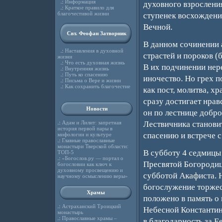
.:
Информация
духовного взросления
.:
Краткое правило для
благочестивой жизни
ступенек восхождения
Вечной.
Свт. Феофан Затворник
В данном сочинении 
.:
Наставления в духовной
страстей и пороков (
жизни
.:
Что есть духовная жизнь
В их подчинении нере
.:
Внутренняя жизнь
.:
Путь ко спасению
иночество. Но грех 
.:
Письма о Вере и жизни
.:
Как сохранить благочестие
как пост, молитва, х
сразу достигает нрав
Новости
он по лестнице добро
.:
Адам и Лилит: запретная
Лествичника станови
история первой пары в
спасению и встрече 
мифологии и культуре
.:
Главные православные
монастыри Тверской области:
В субботу 4 седмицы 
ТОП-5
.:
«Богослов.ру — портал о
Пресвятой Богородиц
богословии как ключ к
духовному просвещению и
субботой Акафиста. Н
научному осмыслению веры»
богослужение торжес
Храмы
положено в память о
.:
Астраханский Троицкий
Небесной Константин
монастырь
.:
Православные храмы –
в благодарность за Е