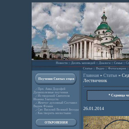
Новости
::
Десять заповедей
::
Диалоги
::
Семья
::
Сп
Статьи
::
Видео
::
Фотогалерея
:
Главная
»
Статьи
»
Сед
Поучения Святых отцов
Лествичник
.:
Прп. Авва Дорофей
Душеполезные поучения
* Седмица ч
.:
Из творений Святителя
Иоанна Златоуста
.:
Жемчуг духовный Составил
Вадим Фомин
26.01.2014
.:
Свт. Василий Великий Беседы
.:
Как творить милостыню
ОТКРОВЕНИЯ