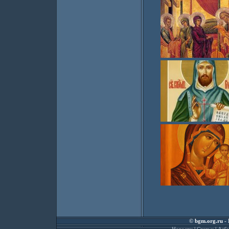
©
bgm.org.ru
- 