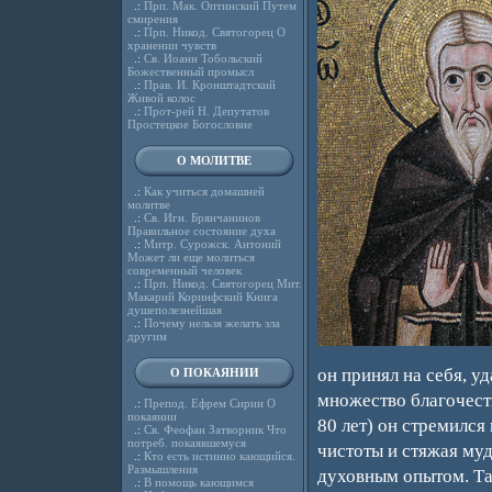
.:
Прп. Мак. Оптинский Путем
смирения
.:
Прп. Никод. Святогорец О
хранении чувств
.:
Св. Иоанн Тобольский
Божественный промысл
.:
Прав. И. Кронштадтский
Живой колос
.:
Прот-рей Н. Депутатов
Простецкое Богословие
О МОЛИТВЕ
.:
Как учиться домашней
молитве
.:
Св. Игн. Брянчанинов
Правильное состояние духа
.:
Митр. Сурожск. Антоний
Может ли еще молиться
современный человек
.:
Прп. Никод. Святогорец Мит.
Макарий Коринфский Книга
душеполезнейшая
.:
Почему нельзя желать зла
другим
он принял на себя, у
О ПОКАЯНИИ
множество благочест
.:
Препод. Ефрем Сирин О
покаянии
80 лет) он стремился
.:
Св. Феофан Затворник Что
потреб. покаявшемуся
чистоты и стяжая муд
.:
Кто есть истинно кающийся.
Размышления
духовным опытом. Та
.:
В помощь кающимся