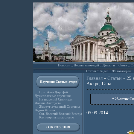
Новости
::
Десять заповедей
::
Диалоги
::
Семья
::
Сп
Статьи
::
Видео
::
Фотогалерея
:
Главная
»
Статьи
»
25-
Поучения Святых отцов
Аккре, Гана
.:
Прп. Авва Дорофей
Душеполезные поучения
* 25-летие С
.:
Из творений Святителя
Иоанна Златоуста
.:
Жемчуг духовный Составил
Вадим Фомин
05.09.2014
.:
Свт. Василий Великий Беседы
.:
Как творить милостыню
ОТКРОВЕНИЯ