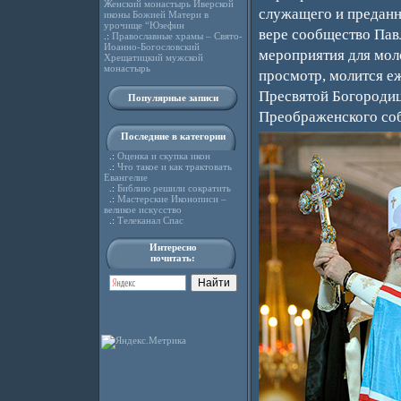
Женский монастырь Иверской
служащего и преданн
иконы Божией Матери в
урочище “Юзефин
вере сообщество Пав
.:
Православные храмы – Свято-
Иоанно-Богословский
мероприятия для мол
Хрещатицкий мужской
монастырь
просмотр, молится еж
Пресвятой Богородиц
Популярные записи
Преображенского соб
Последние в категории
.:
Оценка и скупка икон
.:
Что такое и как трактовать
Евангелие
.:
Библию решили сократить
.:
Мастерские Иконописи –
великое искусство
.:
Телеканал Спас
Интересно
почитать: