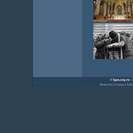
©
bgm.org.ru
- 
Новости
|
Статьи
|
Азбу