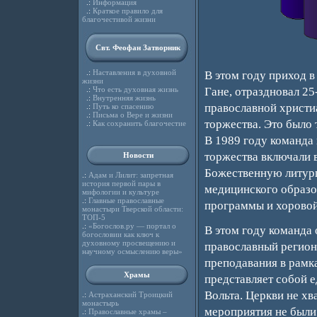
.:
Информация
.:
Краткое правило для
благочестивой жизни
Свт. Феофан Затворник
.:
Наставления в духовной
В этом году приход 
жизни
.:
Что есть духовная жизнь
Гане, отраздновал 25
.:
Внутренняя жизнь
православной христи
.:
Путь ко спасению
.:
Письма о Вере и жизни
торжества. Это было 
.:
Как сохранить благочестие
В 1989 году команда 
торжества включали 
Новости
Божественную литург
.:
Адам и Лилит: запретная
история первой пары в
медицинского образо
мифологии и культуре
.:
Главные православные
программы и хоровой
монастыри Тверской области:
ТОП-5
.:
«Богослов.ру — портал о
В этом году команда
богословии как ключ к
духовному просвещению и
православный регион
научному осмыслению веры»
преподавания в рамк
Храмы
представляет собой е
Вольта. Церкви не хва
.:
Астраханский Троицкий
монастырь
мероприятия не были 
.:
Православные храмы –