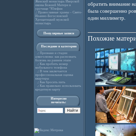
Женский монастырь Иверской
обратить внимание н
иконы Божией Матери в
урочище “Юзефин
была совершенно ров
.:
Православные храмы – Свято-
Иоанно-Богословский
один миллиметр.
Хрещатицкий мужской
монастырь
Популярные записи
Похожие матери
Последние в категории
.:
Признаки и стадии
алкоголизма: как распознать
болезнь на раннем этапе
.:
Как пробить номер
мобильного телефона
.:
В чем заключается
профессиональная оценка
квартиры
.:
Как бросить пить
.:
Как правильно использовать
кредитную карту
Интересно
почитать: