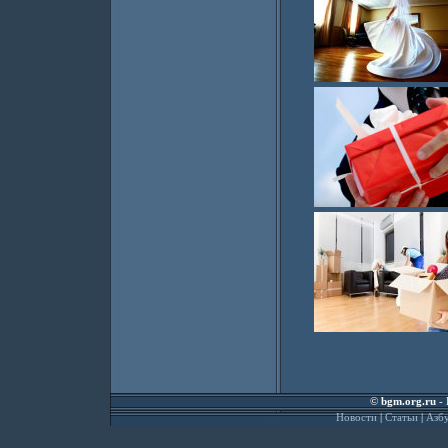
©
bgm.org.ru
- 
Новости
|
Статьи
|
Азбу