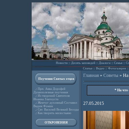
Новости
::
Десять заповедей
::
Диалоги
::
Семья
::
Сп
Статьи
::
Видео
::
Фотогалерея
:
Главная
»
Советы
»
На
Поучения Святых отцов
.:
Прп. Авва Дорофей
* На что
Душеполезные поучения
.:
Из творений Святителя
Иоанна Златоуста
.:
Жемчуг духовный Составил
27.05.2015
Вадим Фомин
.:
Свт. Василий Великий Беседы
.:
Как творить милостыню
ОТКРОВЕНИЯ