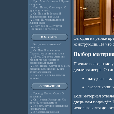
.:
Прп. Мак. Оптинский Путем
смирения
.:
Прп. Никод. Святогорец О
хранении чувств
.:
Св. Иоанн Тобольский
Божественный промысл
.:
Прав. И. Кронштадтский
Живой колос
.:
Прот-рей Н. Депутатов
Простецкое Богословие
О МОЛИТВЕ
Сегодня на рынке пр
конструкций. На что 
.:
Как учиться домашней
молитве
.:
Св. Игн. Брянчанинов
Выбор матери
Правильное состояние духа
.:
Митр. Сурожск. Антоний
Может ли еще молиться
современный человек
Прежде всего, надо у
.:
Прп. Никод. Святогорец Мит.
Макарий Коринфский Книга
делается дверь. Он д
душеполезнейшая
.:
Почему нельзя желать зла
другим
натуральным;
О ПОКАЯНИИ
экологически 
.:
Препод. Ефрем Сирин О
Если материал отвеча
покаянии
.:
Св. Феофан Затворник Что
дверь вам подойдёт. 
потреб. покаявшемуся
.:
Кто есть истинно кающийся.
использовался дорог
Размышления
.:
В помощь кающимся