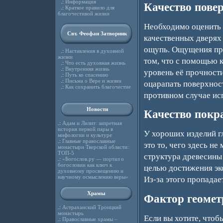
.:
Информация
Качество пове
.:
Краткое правило для
благочестивой жизни
Необходимо оценить 
Свт. Феофан Затворник
качественных дверях
ощупь. Ощущения при
.:
Наставления в духовной
жизни
том, что с помощью 
.:
Что есть духовная жизнь
.:
Внутренняя жизнь
уровень её прочности
.:
Путь ко спасению
.:
Письма о Вере и жизни
оцарапать поверхность
.:
Как сохранить благочестие
противном случае ис
Новости
Качество покра
.:
Адам и Лилит: запретная
история первой пары в
У хороших изделий гл
мифологии и культуре
.:
Главные православные
это то, чего здесь н
монастыри Тверской области:
ТОП-5
структура древесины 
.:
«Богослов.ру — портал о
богословии как ключ к
целью достижения эк
духовному просвещению и
научному осмыслению веры»
Из-за этого пропадае
Храмы
Фактор геомет
.:
Астраханский Троицкий
монастырь
Если вы хотите, чтоб
.:
Православные храмы –