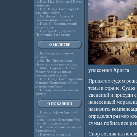
.:
Прп. Мак. Оптинский Путем
смирения
.:
Прп. Никод. Святогорец О
хранении чувств
.:
Св. Иоанн Тобольский
Божественный промысл
.:
Прав. И. Кронштадтский
Живой колос
.:
Прот-рей Н. Депутатов
Простецкое Богословие
О МОЛИТВЕ
.:
Как учиться домашней
молитве
.:
Св. Игн. Брянчанинов
Правильное состояние духа
.:
Митр. Сурожск. Антоний
упокоения Христа.
Может ли еще молиться
современный человек
.:
Прп. Никод. Святогорец Мит.
Принятое судом реше
Макарий Коринфский Книга
душеполезнейшая
темы в стране. Судь
.:
Почему нельзя желать зла
другим
сведений и присуди 
нанесённый моральны
О ПОКАЯНИИ
назначить компенсаци
.:
Препод. Ефрем Сирин О
определил размер ком
покаянии
.:
Св. Феофан Затворник Что
сумма побила все ре
потреб. покаявшемуся
.:
Кто есть истинно кающийся.
Размышления
Спор возник на почве
.:
В помощь кающимся