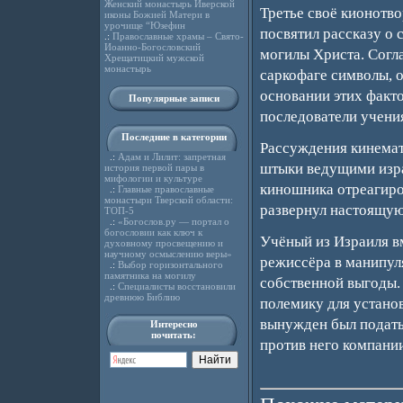
Женский монастырь Иверской
Третье своё кионотво
иконы Божией Матери в
урочище “Юзефин
посвятил рассказу о 
.:
Православные храмы – Свято-
Иоанно-Богословский
могилы Христа. Согл
Хрещатицкий мужской
монастырь
саркофаге символы, о
основании этих факт
Популярные записи
последователи учени
Последние в категории
Рассуждения кинемат
.:
Адам и Лилит: запретная
штыки ведущими изра
история первой пары в
мифологии и культуре
киношника отреагиро
.:
Главные православные
монастыри Тверской области:
развернул настоящую
ТОП-5
.:
«Богослов.ру — портал о
богословии как ключ к
Учёный из Израиля в
духовному просвещению и
научному осмыслению веры»
режиссёра в манипул
.:
Выбор горизонтального
памятника на могилу
собственной выгоды.
.:
Специалисты восстановили
древнюю Библию
полемику для устано
вынужден был подать
Интересно
почитать:
против него компани