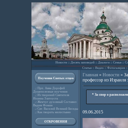
Новости
::
Десять заповедей
::
Диалоги
::
Семья
::
Сп
Статьи
::
Видео
::
Фотогалерея
:
Главная
»
Новости
»
З
Поучения Святых отцов
профессор из Израиля 
.:
Прп. Авва Дорофей
Душеполезные поучения
* За спор о расположе
.:
Из творений Святителя
Иоанна Златоуста
.:
Жемчуг духовный Составил
Вадим Фомин
.:
Свт. Василий Великий Беседы
09.06.2015
.:
Как творить милостыню
ОТКРОВЕНИЯ