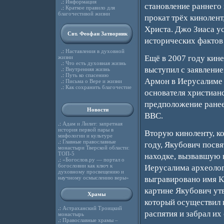
.:
Информация
становление раннего 
.:
Краткое правило для
благочестивой жизни
прокат трёх кинолент
Христа. Джо Зиаса у
Свт. Феофан Затворник
исторических фактов 
.:
Наставления в духовной
Ещё в 2007 году кин
жизни
.:
Что есть духовная жизнь
выступил с заявление
.:
Внутренняя жизнь
.:
Путь ко спасению
Армон в Иерусалиме я
.:
Письма о Вере и жизни
.:
Как сохранить благочестие
основателя христианс
предположение ранее
Новости
ВВС.
.:
Адам и Лилит: запретная
история первой пары в
Вторую киноленту, ко
мифологии и культуре
.:
Главные православные
году, Якубович посв
монастыри Тверской области:
ТОП-5
находке, вызвавшую в
.:
«Богослов.ру — портал о
богословии как ключ к
Иерусалима археолог
духовному просвещению и
научному осмыслению веры»
выгравировано имя К
картине Якубович утв
Храмы
который осуществил 
.:
Астраханский Троицкий
распятия и забрал их 
монастырь
.:
Православные храмы –