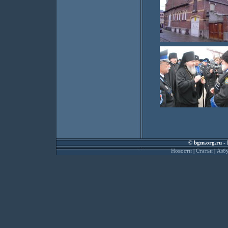
©
bgm.org.ru
- 
Новости
|
Статьи
|
Азбу