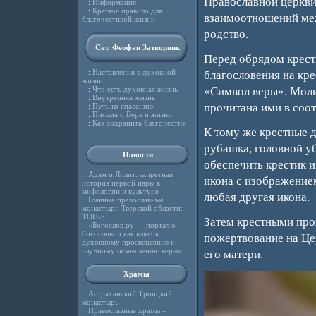
Православной церкви
.:
Информация
.:
Краткое правило для
взаимоотношений меж
благочестивой жизни
родство.
Свт. Феофан Затворник
Перед обрядом крест
.:
Наставления в духовной
благословения на кр
жизни
.:
Что есть духовная жизнь
«Символ веры». Моли
.:
Внутренняя жизнь
прочитана ими в соо
.:
Путь ко спасению
.:
Письма о Вере и жизни
.:
Как сохранить благочестие
К тому же крестные д
рубашка, головной у
Новости
обеспечить крестик 
.:
Адам и Лилит: запретная
икона с изображением
история первой пары в
мифологии и культуре
любая другая икона.
.:
Главные православные
монастыри Тверской области:
ТОП-5
Затем крестными прои
.:
«Богослов.ру — портал о
богословии как ключ к
пожертвование на Це
духовному просвещению и
научному осмыслению веры»
его матери.
Храмы
.:
Астраханский Троицкий
монастырь
.:
Православные храмы –