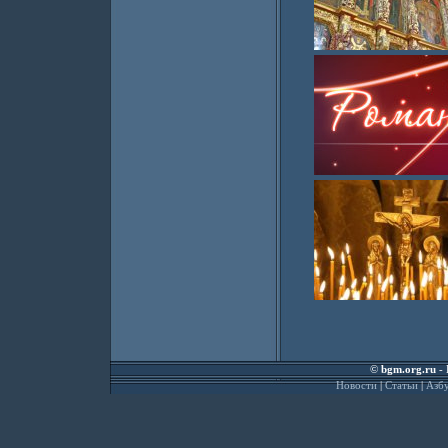
©
bgm.org.ru
- 
Новости
|
Статьи
|
Азбу