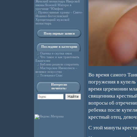
Женский монастырь Иверской
иконы Божией Матери в
урочище “Юзефин
.:
Православные храмы – Свято-
Иоанно-Богословский
Хрещатицкий мужской
монастырь
Популярные записи
Последние в категории
.:
Оценка и скупка икон
.:
Что такое и как трактовать
Евангелие
.:
Библию решили сократить
.:
Мастерские Иконописи –
великое искусство
Во время самого Таин
.:
Телеканал Спас
погружения в купель 
Интересно
время церемонии мла
почитать:
священника крестный
вопросы об отречени
ребенка после купели
крестный отец, девоч
С этой минуты крестн