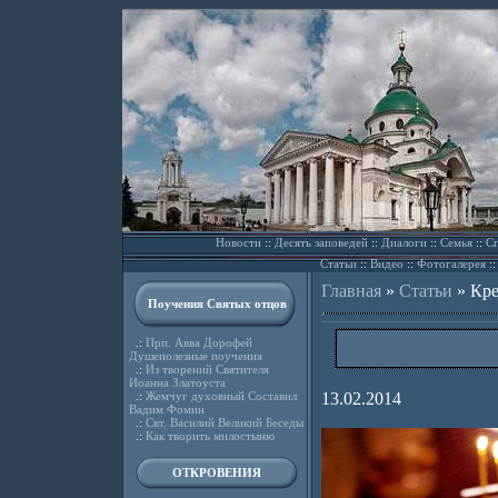
Новости
::
Десять заповедей
::
Диалоги
::
Семья
::
Сп
Статьи
::
Видео
::
Фотогалерея
:
Главная
»
Статьи
»
Кре
Поучения Святых отцов
.:
Прп. Авва Дорофей
Душеполезные поучения
.:
Из творений Святителя
Иоанна Златоуста
.:
Жемчуг духовный Составил
13.02.2014
Вадим Фомин
.:
Свт. Василий Великий Беседы
.:
Как творить милостыню
ОТКРОВЕНИЯ