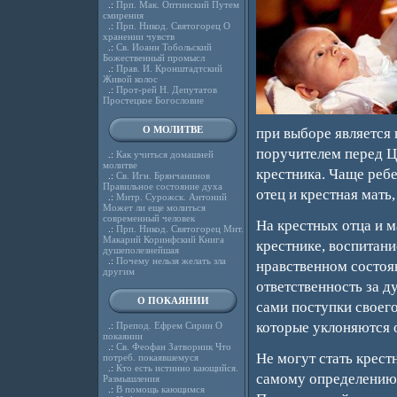
.:
Прп. Мак. Оптинский Путем
смирения
.:
Прп. Никод. Святогорец О
хранении чувств
.:
Св. Иоанн Тобольский
Божественный промысл
.:
Прав. И. Кронштадтский
Живой колос
.:
Прот-рей Н. Депутатов
Простецкое Богословие
О МОЛИТВЕ
при выборе является 
поручителем перед Ц
.:
Как учиться домашней
молитве
крестника. Чаще ребе
.:
Св. Игн. Брянчанинов
Правильное состояние духа
отец и крестная мать
.:
Митр. Сурожск. Антоний
Может ли еще молиться
современный человек
На крестных отца и м
.:
Прп. Никод. Святогорец Мит.
Макарий Коринфский Книга
крестнике, воспитани
душеполезнейшая
.:
Почему нельзя желать зла
нравственном состоя
другим
ответственность за д
О ПОКАЯНИИ
сами поступки своего
которые уклоняются о
.:
Препод. Ефрем Сирин О
покаянии
.:
Св. Феофан Затворник Что
Не могут стать крест
потреб. покаявшемуся
.:
Кто есть истинно кающийся.
самому определению
Размышления
.:
В помощь кающимся