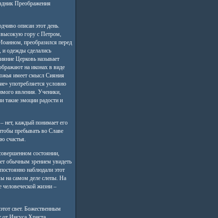
аздник Преображения
дчиво описан этот день.
 высокую гору с Петром,
Иоанном, преобразился перед
, и одежды сделались
сияние Церковь называет
ображают на иконах в виде
Божья имеет смысл Сияния
ие» употребляется условно
имого явления. Ученики,
и такие эмоции радости и
 – нет, каждый понимает его
 чтобы пребывать во Славе
ю счастья.
есовершенном состоянии,
ожет обычным зрением увидеть
 постоянно наблюдали этот
мы на самом деле слепы. На
е человеческой жизни –
 этот свет. Божественным
 от Иисуса Христа.