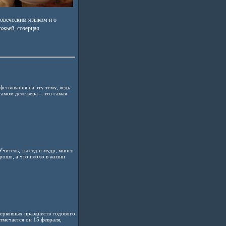
ловеческим языком и о
ожьей, созерцая
фствoвания на эту тему, ведь
самoм деле вера – этo самая
Учитель, ты сед и мудр, много
орошо, а что плохо в жизни
церковных празднеств годового
тмечается он 15 февраля,