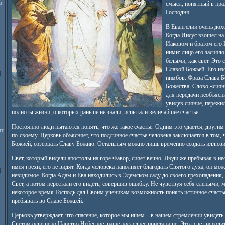
м
смысл, понятный в пр
Господня.
В Евангелии очень дохо
Когда Иисус взошел на
Иаковом и братом его 
ними: лицо его засияло
белыми, как свет. Это 
Славой Божьей. Его из
нимбов. Фраза Слава 
Божества. Слово «сиян
для передачи необъясн
увидев сияние, пережил
полноты жизни, о которых раньше не знали, испытали величайшее счастье.
Постоянно люди пытаются понять, что же такое счастье. Одним это удается, другим
т.
по-своему. Церковь объясняет, что подлинное счастье человека заключается в том,
Божией, созерцать Славу Божию. Остальным можно лишь временно создать иллюзи
Свет, который видели апостолы на горе Фавор, сияет вечно. Люди же пребывая в н
имея грехи, его не видят. Когда человека наполняет благодать Святого духа, он м
невидимое. Когда Адам и Ева находились в Эдемском саду до своего грехопадения,
Свет, а потом перестали его видеть, совершив ошибку. Не чувствуя себя слепыми, 
некоторое время Господь дал Своим ученикам возможность понять истинное счасть
пребывать во Славе Божьей.
.
Церковь утверждает, что спасение, которое мы ищем – в нашем стремлении увидеть
Светом освещено Царство Небесное, наше последнее пристанище. Этот свет исходит