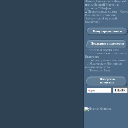
Женский монастырь Иверской
иконы Божией Матери в
урочище “Юзефин
.:
Православные храмы – Свято
Иоанно-Богословский
Хрещатицкий мужской
монастырь
Популярные записи
Последние в категории
.:
Оценка и скупка икон
.:
Что такое и как трактовать
Евангелие
.:
Библию решили сократить
.:
Мастерские Иконописи –
великое искусство
.:
Телеканал Спас
Интересно
почитать: