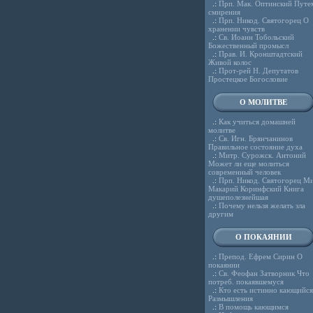
.:
Прп. Мак. Оптинский Путе
смирения
.:
Прп. Никод. Святогорец О
хранении чувств
.:
Св. Иоанн Тобольский
Божественный промысл
.:
Прав. И. Кронштадтский
Живой колос
.:
Прот-рей Н. Депутатов
Простецкое Богословие
О МОЛИТВЕ
.:
Как учиться домашней
молитве
.:
Св. Игн. Брянчанинов
Правильное состояние духа
.:
Митр. Сурожск. Антоний
Может ли еще молиться
современный человек
.:
Прп. Никод. Святогорец Ми
Макарий Коринфский Книга
душеполезнейшая
.:
Почему нельзя желать зла
другим
О ПОКАЯНИИ
.:
Препод. Ефрем Сирин О
покаянии
.:
Св. Феофан Затворник Что
потреб. покаявшемуся
.:
Кто есть истинно кающийся
Размышления
.:
В помощь кающимся