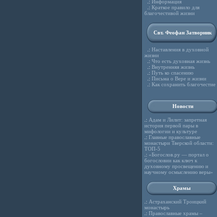
.:
Информация
.:
Краткое правило для
благочестивой жизни
Свт. Феофан Затворник
.:
Наставления в духовной
жизни
.:
Что есть духовная жизнь
.:
Внутренняя жизнь
.:
Путь ко спасению
.:
Письма о Вере и жизни
.:
Как сохранить благочестие
Новости
.:
Адам и Лилит: запретная
история первой пары в
мифологии и культуре
.:
Главные православные
монастыри Тверской области:
ТОП-5
.:
«Богослов.ру — портал о
богословии как ключ к
духовному просвещению и
научному осмыслению веры»
Храмы
.:
Астраханский Троицкий
монастырь
.:
Православные храмы –