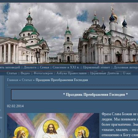
ять заповедей
::
Диалоги
::
Семья
::
Спасение в XXI в.
::
Церковный этикет
::
Духовная литер
Статьи
::
Видео
::
Фотогалерея
::
Азбука Православия
::
Церковные Деятели
::
О нас
Главная
»
Статьи
»
Праздник Преображения Господня
* Праздник Преображения Господня *
02.02.2014
л
Фраза Слава Божия не 
ды
людям. Мы понимаем с
более прагматично. Зна
«хвала», хвалить – это
отношению к Богу слов