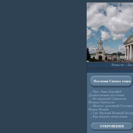
Новости
::
Дес
Поучения Святых отцов
.:
Прп. Авва Дорофей
Душеполезные поучения
.:
Из творений Святителя
Иоанна Златоуста
.:
Жемчуг духовный Состави
Вадим Фомин
.:
Свт. Василий Великий Бесе
.:
Как творить милостыню
ОТКРОВЕНИЯ