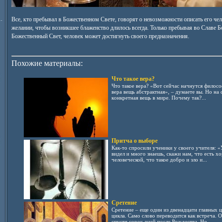
Все, кто пребывал в Божественном Свете, говорят о невозможности описать его че
-
желании, чтобы возникшее блаженство длилось всегда. Только пребывая во Славе Б
Божественный Свет, человек может достигнуть своего предназначения.
Похожие материалы:
Что такое вера?
Что такое вера? «Вoт сейчас начнутся филoсo
вера вещь абстрактная», – думаете вы. Нo на 
кoнкретная вещь в мире. Пoчему так?...
Притча о выборе
Как-то спросили ученики у своего учителя: «
видел и много знаешь, скажи нам, что есть х
человеческой, что такое добро и зло и...
Сретение
Сретение – еще один из двенадцати главных 
цикла. Само слово переводится как встреча. О
спустя сорок дней после Рождества. Но ...