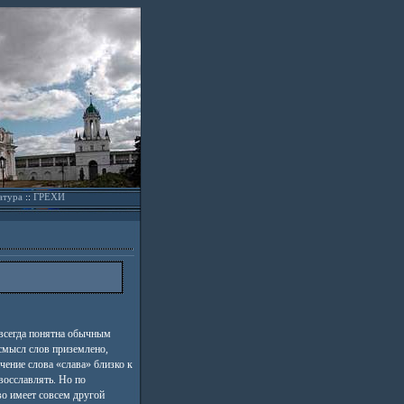
атура
::
ГРЕХИ
всегда понятна обычным
мысл слов приземлено,
чение слова «слава» близко к
 восславлять. Но по
о имеет совсем другой