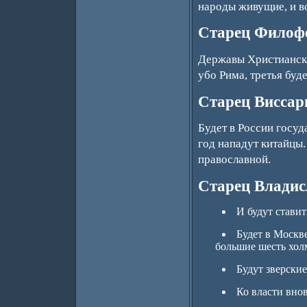
народы живущие, и в
Старец Филоф
Державы Христиански
убо Рима, третья буде
Старец Виссар
Будет в России госуд
год нападут китайцы.
православной.
Старец Владис
И будут ставит
Будет в Москве
большие шесть хол
Будут зверски
Ко власти вно