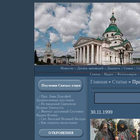
Новости
::
Десять заповедей
::
Диалоги
::
Семья
::
Сп
Статьи
::
Видео
::
Фотогалерея
:
Главная
»
Статьи
»
Пра
Поучения Святых отцов
.:
Прп. Авва Дорофей
Душеполезные поучения
.:
Из творений Святителя
Иоанна Златоуста
.:
Жемчуг духовный Составил
30.11.1999
Вадим Фомин
.:
Свт. Василий Великий Беседы
.:
Как творить милостыню
ОТКРОВЕНИЯ