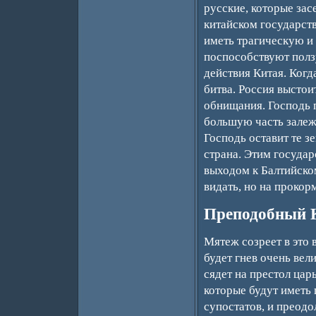
русские, которые зас
китайском государств
иметь трагическую и
поспособствуют полз
действия Китая. Когд
битва. Россия выстои
обнищания. Господь 
большую часть залеж
Господь оставит те з
страна. Этим государ
выходом к Балтийско
видать, но на прокор
Преподобный 
Мятеж созреет в это 
будет гнев очень вел
сядет на престол цар
которые будут иметь 
супостатов, и преодо