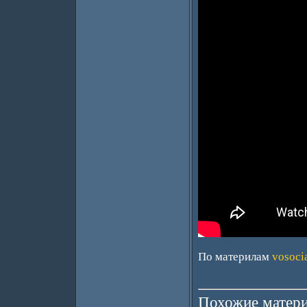
По материлам
vosoci
Похожие матери