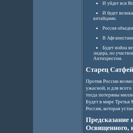
И уйдет вся Я
И будет велика
китайцами.
Россия объеди
В Афганистане
Будет война ве
лидера, но участво
Антихристом.
Старец Сатфей
Против России возмо
ужасной, и для всего
тогда потеряны милл
Будет в мире Третья 
Россия, которая уста
Предсказание 
Освященного, 