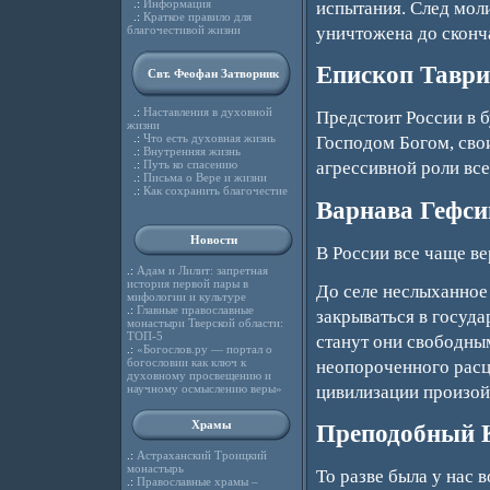
.:
Информация
испытания. След моли
.:
Краткое правило для
уничтожена до сконч
благочестивой жизни
Епископ Таври
Свт. Феофан Затворник
.:
Наставления в духовной
Предстоит России в 
жизни
.:
Что есть духовная жизнь
Господом Богом, св
.:
Внутренняя жизнь
.:
Путь ко спасению
агрессивной роли все
.:
Письма о Вере и жизни
.:
Как сохранить благочестие
Варнава Гефс
Новости
В России все чаще ве
.:
Адам и Лилит: запретная
история первой пары в
До селе неслыханное г
мифологии и культуре
.:
Главные православные
закрываться в госуда
монастыри Тверской области:
ТОП-5
станут они свободным
.:
«Богослов.ру — портал о
богословии как ключ к
неопороченного расцв
духовному просвещению и
цивилизации произой
научному осмыслению веры»
Храмы
Преподобный 
.:
Астраханский Троицкий
монастырь
То разве была у нас 
.:
Православные храмы –