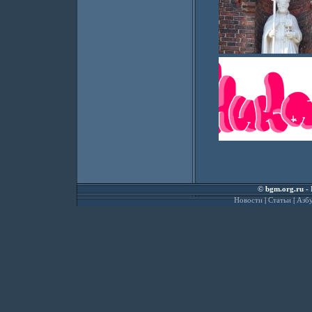
©
bgm.org.ru
- 
Новости
|
Статьи
|
Азбу