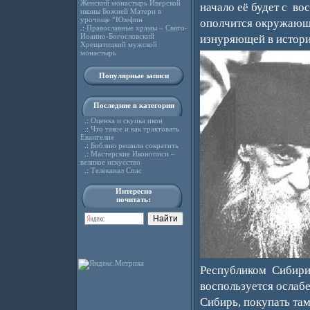
Женский монастырь Иверской
начало её будет с вос
иконы Божией Матери в
урочище “Юзефин
ополчится окружающи
.:
Православные храмы – Свято-
Иоанно-Богословский
изнуряющей в истори
Хрещатицкий мужской
монастырь
Популярные записи
Последние в категории
.:
Оценка и скупка икон
.:
Что такое и как трактовать
Евангелие
.:
Библию решили сократить
.:
Мастерские Иконописи –
великое искусство
.:
Телеканал Спас
Интересно
почитать:
Республиком Сибири.
воспользуется ослаб
Сибирь, покупать там