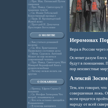
.:
Прп. Мак. Оптинский Путем
смирения
.:
Прп. Никод. Святогорец О
хранении чувств
.:
Св. Иоанн Тобольский
Божественный промысл
.:
Прав. И. Кронштадтский
Живой колос
.:
Прот-рей Н. Депутатов
Простецкое Богословие
О МОЛИТВЕ
Иеромонах По
.:
Как учиться домашней
молитве
.:
Св. Игн. Брянчанинов
Вера в России через 
Правильное состояние духа
.:
Митр. Сурожск. Антоний
Может ли еще молиться
Ослепит разум блеск 
современный человек
.:
Прп. Никод. Святогорец Мит.
будут в поношении. П
Макарий Коринфский Книга
душеполезнейшая
пор неизвестные мир
.:
Почему нельзя желать зла
другим
Алексий Зосим
О ПОКАЯНИИ
Тем, кто говорит, чт
.:
Препод. Ефрем Сирин О
покаянии
совершенная ложь. Он
.:
Св. Феофан Затворник Что
потреб. покаявшемуся
всем придется пройт
.:
Кто есть истинно кающийся.
Размышления
народу от всей сквер
.:
В помощь кающимся