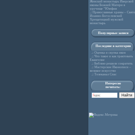
Женский монастырь Иверской
иконы Божией Матери в
урочище “Юзефин
.:
Православные храмы – Свято
Иоанно-Богословский
Хрещатицкий мужской
монастырь
Популярные записи
Последние в категории
.:
Оценка и скупка икон
.:
Что такое и как трактовать
Евангелие
.:
Библию решили сократить
.:
Мастерские Иконописи –
великое искусство
.:
Телеканал Спас
Интересно
почитать: