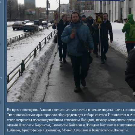
м
т.
Во время посещения Аляски с целью паломничества в начале августа, члены ассоц
Тихоновской семинарии провели сбор средств для собора святого Иннокентия в А
тепло встречены преосвященнейшим епископом Давидом, некогда аспирантом орган
отцами Николаем Харрисом, Тимофеем Хойники и Дэвидом Коуэном и выпускник
.
Цабинко, Кристофером Стэнтоном, Мэтью Хауэллом и Кристофером Джонсом.