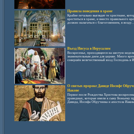
Правила поведения в храме
Крайне печально выглядят те христиане, кот
креститься в храме, и вместо правильного кр
должно налагаться с благоговением, в возду...
Въезд Иисуса в Иерусалим
Воскресенье, приходящееся на шестую неделю
знаменательным днем для церкви. Много врем
совершён величественный вход Господень в Ие
О святых пророке Давиде Иосифе Обручн
Иакове
Первое после Рождества Христова воскресень
праведных, которые имели к сыну Божьему п
Давида, Иосифа Обручника и апостола Иакова.