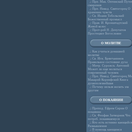
.:
Прп. Мак. Оптинский Путе
смирения
.:
Прп. Никод. Святогорец О
хранении чувств
.:
Св. Иоанн Тобольский
Божественный промысл
.:
Прав. И. Кронштадтский
Живой колос
.:
Прот-рей Н. Депутатов
Простецкое Богословие
О МОЛИТВЕ
.:
Как учиться домашней
молитве
.:
Св. Игн. Брянчанинов
Правильное состояние духа
.:
Митр. Сурожск. Антоний
Может ли еще молиться
современный человек
.:
Прп. Никод. Святогорец Ми
Макарий Коринфский Книга
душеполезнейшая
.:
Почему нельзя желать зла
другим
О ПОКАЯНИИ
.:
Препод. Ефрем Сирин О
покаянии
.:
Св. Феофан Затворник Что
потреб. покаявшемуся
.:
Кто есть истинно кающийся
Размышления
.:
В помощь кающимся