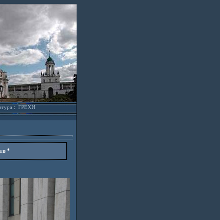
атура
::
ГРЕХИ
тв *