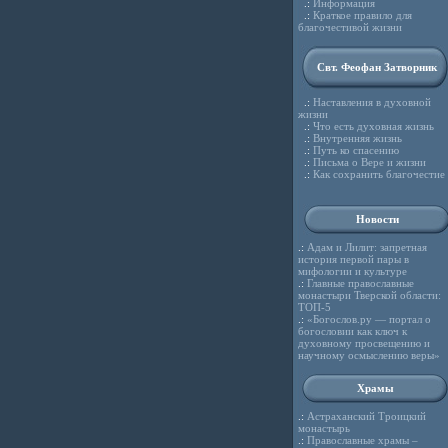
.:
Информация
.:
Краткое правило для
благочестивой жизни
Свт. Феофан Затворник
.:
Наставления в духовной
жизни
.:
Что есть духовная жизнь
.:
Внутренняя жизнь
.:
Путь ко спасению
.:
Письма о Вере и жизни
.:
Как сохранить благочестие
Новости
.:
Адам и Лилит: запретная
история первой пары в
мифологии и культуре
.:
Главные православные
монастыри Тверской области:
ТОП-5
.:
«Богослов.ру — портал о
богословии как ключ к
духовному просвещению и
научному осмыслению веры»
Храмы
.:
Астраханский Троицкий
монастырь
.:
Православные храмы –