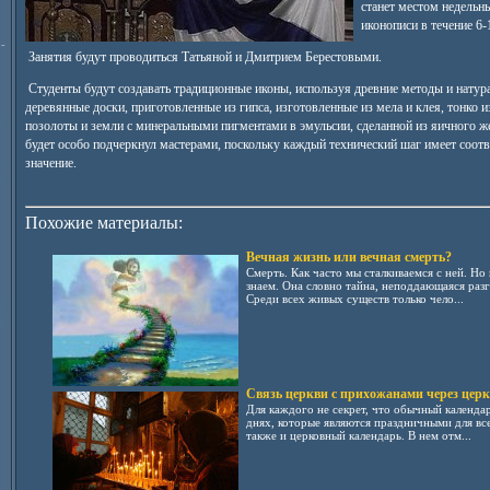
станет местом недельн
иконописи в течение 6-
-
Занятия будут проводиться Татьяной и Дмитрием Берестовыми.
Студенты будут создавать традиционные иконы, используя древние методы и натур
деревянные доски, приготовленные из гипса, изготовленные из мела и клея, тонко 
позолоты и земли с минеральными пигментами в эмульсии, сделанной из яичного ж
будет особо подчеркнул мастерами, поскольку каждый технический шаг имеет соот
значение.
Похожие материалы:
Вечная жизнь или вечная смерть?
Смерть. Как часто мы сталкиваемся с ней. Но
знаем. Она словно тайна, неподдающаяся разг
Среди всех живых существ только чело...
Связь церкви с прихожанами через цер
Для каждого не секрет, что обычный календа
днях, которые являются праздничными для вс
также и церковный календарь. В нем отм...