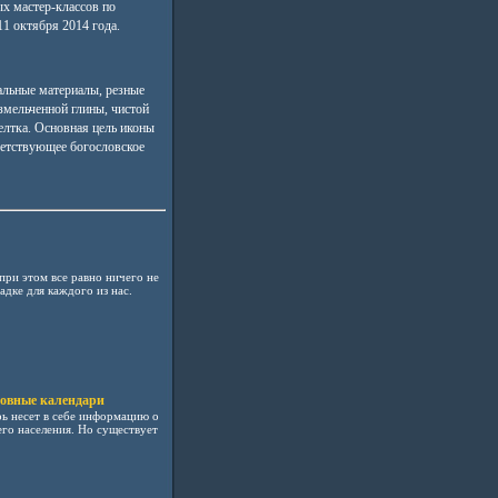
ых мастер-классов по
11 октября 2014 года.
альные материалы, резные
измельченной глины, чистой
елтка. Основная цель иконы
ветствующее богословское
 при этом все равно ничего не
адке для каждого из нас.
ковные календари
рь несет в себе информацию о
его населения. Но существует