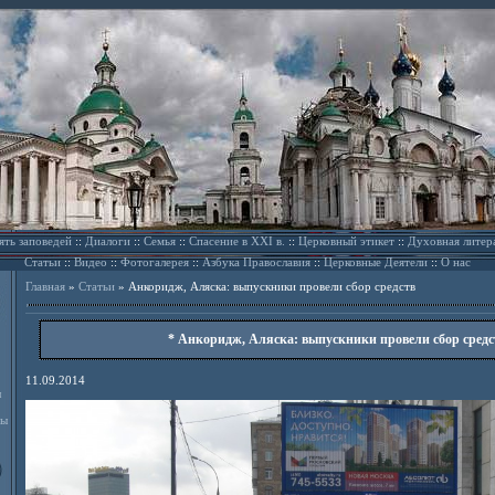
ять заповедей
::
Диалоги
::
Семья
::
Спасение в XXI в.
::
Церковный этикет
::
Духовная литер
Статьи
::
Видео
::
Фотогалерея
::
Азбука Православия
::
Церковные Деятели
::
О нас
Главная
»
Статьи
»
Анкоридж, Аляска: выпускники провели сбор средств
* Анкоридж, Аляска: выпускники провели сбор средс
11.09.2014
л
ды