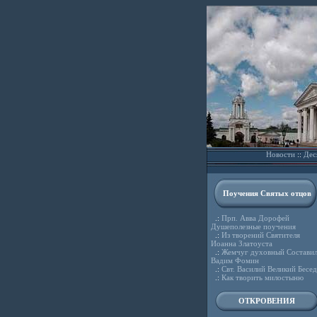
Новости
::
Дес
Поучения Святых отцов
.:
Прп. Авва Дорофей
Душеполезные поучения
.:
Из творений Святителя
Иоанна Златоуста
.:
Жемчуг духовный Состави
Вадим Фомин
.:
Свт. Василий Великий Бесе
.:
Как творить милостыню
ОТКРОВЕНИЯ