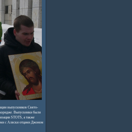
иации выпускников Свято-
нкоридже. Выпускники были
изации STOTS, а также
ами с Аляски отцами Джоном