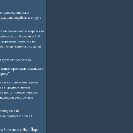
о присоединились к
идж, для содействия миру в
тобы начать марш мира и кто
ой успех, с более чем 150
 жертвами оказались их
й, потерявших своих детей
 двух разных улицах.
е наших прихожан показывало
орода”.
ь в католической церкви
ись в среднюю школу
сь по пути возле четырех
оисходили расстрелы и
естидневный
нар пройдет с 6 по 11
на Богослова в Нью-Йорк