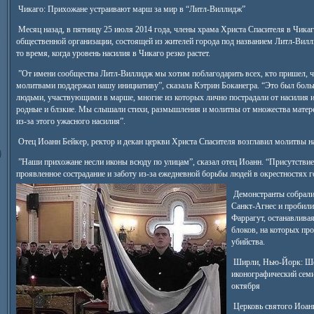
Чикаго: Прихожане устраивают марш за мир в “Литл-Виллидж”
Месяц назад, в пятницу 25 июля 2014 года, члены храма Христа Спасителя в Чикаг
общественной организации, состоящей из жителей города под названием Литл-Вилл
то время, когда уровень насилия в Чикаго резко растет.
”От имени сообщества Литл-Виллидж мы хотим поблагодарить всех, кто пришел, ч
молитвами поддержал нашу инициативу”, сказала Кэтрин Боканегра. “Это был больш
людьми, участвующими в марше, многие из которых лично пострадали от насилия и
родные и блзкие. Мы слышали стихи, размышления и молитвы от множества матере
из-за этого ужасного насилия”.
Отец Иоанн Бейкер, ректор и декан церкви Христа Спасителя возглавил молитвы на
”Наши прихожане несли иконы всюду по улицам”, сказал отец Иоанн. “Присутстви
проявленное сострадание и заботу из-за ежедневной борьбы людей в окрестностях г
Демонстранты собралис
Санкт-Агнес и пробил
Фаррагут, останавливая
блоков, на которых пр
убийства.
Ширли, Нью-Йорк: Ш
иконографический семи
октября
Церковь святого Иоан