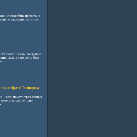
орые не способны правильно
естного знамения, которое
 Великого поста, выступает
ени назад в этот день был
...
ике и брате Господнем
е – день памяти трех святых
рямое отношение: царя
 ...