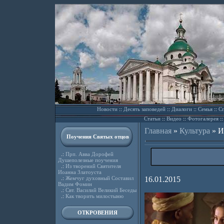
Новости
::
Десять заповедей
::
Диалоги
::
Семья
::
Сп
Статьи
::
Видео
::
Фотогалерея
:
Главная
»
Культура
»
И
Поучения Святых отцов
.:
Прп. Авва Дорофей
Душеполезные поучения
.:
Из творений Святителя
Иоанна Златоуста
.:
Жемчуг духовный Составил
16.01.2015
Вадим Фомин
.:
Свт. Василий Великий Беседы
.:
Как творить милостыню
ОТКРОВЕНИЯ