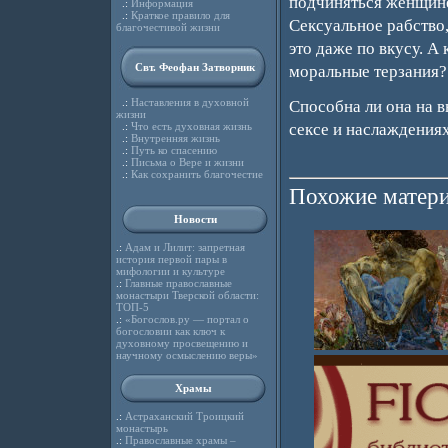
подчиняться женщине,
.:
Информация
.:
Краткое правило для
Сексуальное рабство,
благочестивой жизни
это даже по вкусу. А
Свт. Феофан Затворник
моральные терзания?
.:
Наставления в духовной
Способна ли она на в
жизни
.:
Что есть духовная жизнь
сексе и наслаждения
.:
Внутренняя жизнь
.:
Путь ко спасению
.:
Письма о Вере и жизни
.:
Как сохранить благочестие
Похожие матери
Новости
.:
Адам и Лилит: запретная
история первой пары в
мифологии и культуре
.:
Главные православные
монастыри Тверской области:
ТОП-5
.:
«Богослов.ру — портал о
богословии как ключ к
духовному просвещению и
научному осмыслению веры»
Храмы
.:
Астраханский Троицкий
монастырь
.:
Православные храмы –