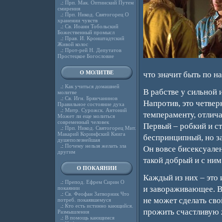
.:
Прп. Мак. Оптинский Путем
смирения
.:
Прп. Никод. Святогорец О
хранении чувств
.:
Св. Иоанн Тобольский
Божественный промысл
.:
Прав. И. Кронштадтский
Живой колос
.:
Прот-рей Н. Депутатов
Простецкое Богословие
О МОЛИТВЕ
что значит быть по 
.:
Как учиться домашней
В рабстве у сильной
молитве
.:
Св. Игн. Брянчанинов
Напротив, это четвер
Правильное состояние духа
.:
Митр. Сурожск. Антоний
темпераменту, отлич
Может ли еще молиться
современный человек
Первый – робкий и ст
.:
Прп. Никод. Святогорец Мит.
Макарий Коринфский Книга
беспринципный, но за
душеполезнейшая
.:
Почему нельзя желать зла
Он вовсе бисексуален
другим
такой добрый и с ни
О ПОКАЯНИИ
Каждый из них – это 
.:
Препод. Ефрем Сирин О
и завораживающее. Во
покаянии
.:
Св. Феофан Затворник Что
не может сделать сво
потреб. покаявшемуся
.:
Кто есть истинно кающийся.
прожить счастливую 
Размышления
.:
В помощь кающимся