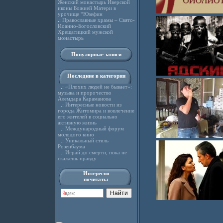
Женский монастырь Иверской
иконы Божией Матери в
урочище “Юзефин
.:
Православные храмы – Свято-
Иоанно-Богословский
Хрещатицкий мужской
монастырь
Популярные записи
Последние в категории
.:
«Плохих людей не бывает»:
музыка и пророчество
Алемдара Караманова
.:
Интересные новости из
города Житомира и вовлечение
его жителей в социально
активную жизнь
.:
Международный форум
молодого кино
.:
Уникальный стиль
Розенбаума
.:
Играй до смерти, пока не
скажешь правду
Интересно
почитать: