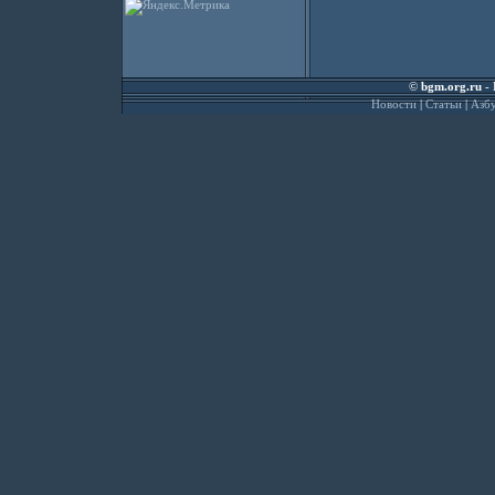
©
bgm.org.ru
- 
Новости
|
Статьи
|
Азбу