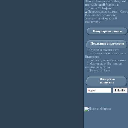
Женский монастырь Иверской
иконы Божией Матери в
урочище “Юзефин
.:
Православные храмы – Свято
Иоанно-Богословский
Хрещатицкий мужской
монастырь
Популярные записи
Последние в категории
.:
Оценка и скупка икон
.:
Что такое и как трактовать
Евангелие
.:
Библию решили сократить
.:
Мастерские Иконописи –
великое искусство
.:
Телеканал Спас
Интересно
почитать: