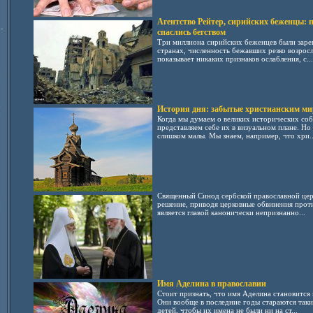
Агентство Рейтер, сирийских беженцы: 
-
спаслись бегством
Три миллиона сирийских беженцев были заре
странах, численность бежавших резко возросл
показывает никаких признаков ослабления, с...
История дня: забытые христианским м
Когда мы думаем о великих исторических соб
представляем себе их в визуальном плане. Но
слишком малы. Мы знаем, например, что хри..
Священный Синод сербской православной цер
решение, приводя церковные обвинения прот
является главой канонически непризнанно...
Имя Аделина в православии
Стоит признать, что имя Аделина становится 
Они вообще в последние годы стараются таки
детей, чтобы их имена не были ни на ст...