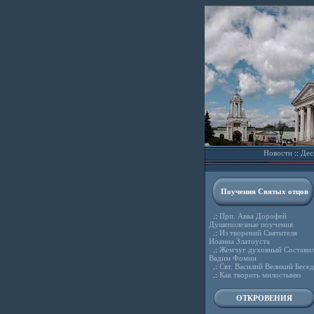
Новости
::
Дес
Поучения Святых отцов
.:
Прп. Авва Дорофей
Душеполезные поучения
.:
Из творений Святителя
Иоанна Златоуста
.:
Жемчуг духовный Состави
Вадим Фомин
.:
Свт. Василий Великий Бесе
.:
Как творить милостыню
ОТКРОВЕНИЯ