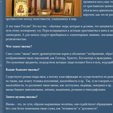
м
проявился весь ужас т
от христианских ценнос
обуяли весь цивилизов
впрочем, как это не ра
противостоит потоку нечестивости, хлынувшему в мир.
А что такое Россия? Это все мы – обычные люди, которые и должны, что называетс
путь этому всемирному злу. Пора возвращаться к истокам христианства и жить в по
заповедями. А для начала следует приобщиться к элементарным знаниям, связанны
религиозностью.
Что такое икона?
Само слово “икона” имеет древнегреческие корни и обозначает “изображение, образ
изображениями таких персоналий, как Господь, Христос, Богоматерь и праведники
Это культовые предметы, посредством которых люди познают Бога и путь, ведущи
т.
Какие бывают иконы?
Существуют разные виды икон, а потому классификация их осуществляется по разн
по таким, как сюжет, техника исполнения, масштабность и пр.. Так, если говорить о
масштабности, то различают такие иконы, как лостоушки, пядницы, оьмерики и пр.
иконы бывают живописными, литыми, вышитыми, резными и типографскими.
Зачем нужны иконы?
Иконы – это, по сути, образно выраженные молитвы, они содействуют обращениям
.
без слов более понятными такие слова, как “истинность” и “духовность”.