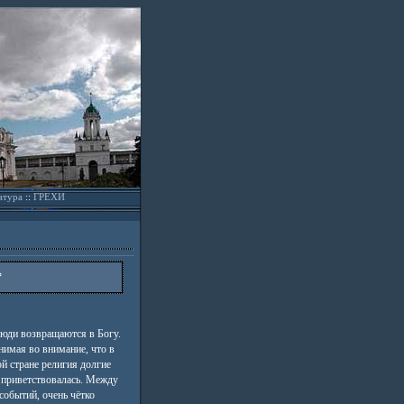
атура
::
ГРЕХИ
*
юди возвращаются в Богу.
нимая во внимание, что в
й стране религия долгие
е приветствовалась. Между
 событий, очень чётко