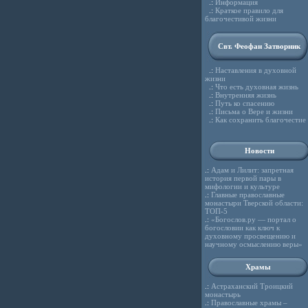
.:
Информация
.:
Краткое правило для
благочестивой жизни
Свт. Феофан Затворник
.:
Наставления в духовной
жизни
.:
Что есть духовная жизнь
.:
Внутренняя жизнь
.:
Путь ко спасению
.:
Письма о Вере и жизни
.:
Как сохранить благочестие
Новости
.:
Адам и Лилит: запретная
история первой пары в
мифологии и культуре
.:
Главные православные
монастыри Тверской области:
ТОП-5
.:
«Богослов.ру — портал о
богословии как ключ к
духовному просвещению и
научному осмыслению веры»
Храмы
.:
Астраханский Троицкий
монастырь
.:
Православные храмы –