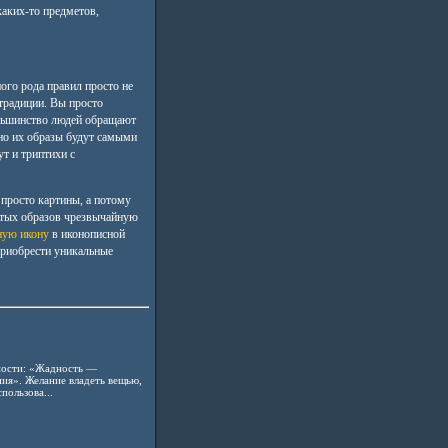
каких-то предметов,
ного рода правил просто не
традиции. Вы просто
льшинство людей обращают
но их образы будут самыми
т и триптихи с
просто картины, а потому
ятых образов чрезвычайную
ную икону
в иконописной
приобрести уникальные
ности: «Жадность —
ия». Желание владеть вещью,
пользова...