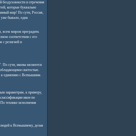
ой бездуховности и отречения
тей, которые буквально
анный мир! По сути, Россия,
з уже бывало, одна
я, всем миром преградить
лном соответствии с его
м с религией и
”. По сути, иконы являются
, обладающими святостью.
й к единению с Всевышним.
ым параметрам, к примеру,
 классификации икон по
. По технике исполнения
 людей к Всевышнему, делая