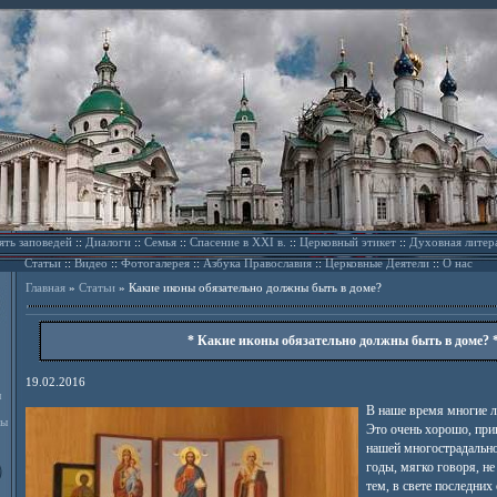
ять заповедей
::
Диалоги
::
Семья
::
Спасение в XXI в.
::
Церковный этикет
::
Духовная литер
Статьи
::
Видео
::
Фотогалерея
::
Азбука Православия
::
Церковные Деятели
::
О нас
Главная
»
Статьи
»
Какие иконы обязательно должны быть в доме?
* Какие иконы обязательно должны быть в доме? 
19.02.2016
л
В наше время многие л
ды
Это очень хорошо, при
нашей многострадально
годы, мягко говоря, н
тем, в свете последних