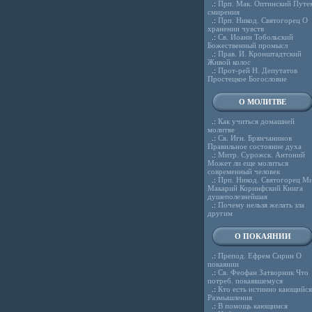
.:
Прп. Мак. Оптинский Путе
смирения
.:
Прп. Никод. Святогорец О
хранении чувств
.:
Св. Иоанн Тобольский
Божественный промысл
.:
Прав. И. Кронштадтский
Живой колос
.:
Прот-рей Н. Депутатов
Простецкое Богословие
О МОЛИТВЕ
.:
Как учиться домашней
молитве
.:
Св. Игн. Брянчанинов
Правильное состояние духа
.:
Митр. Сурожск. Антоний
Может ли еще молиться
современный человек
.:
Прп. Никод. Святогорец Ми
Макарий Коринфский Книга
душеполезнейшая
.:
Почему нельзя желать зла
другим
О ПОКАЯНИИ
.:
Препод. Ефрем Сирин О
покаянии
.:
Св. Феофан Затворник Что
потреб. покаявшемуся
.:
Кто есть истинно кающийся
Размышления
.:
В помощь кающимся