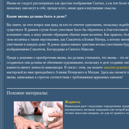
Иконы не следует рассматривать как простые изображения Святых, а уж тем более 
поскольку они несут в себе, прежде всего, некие идеи и внутренние смыслы.
Какие иконы должны быть в доме?
Вы знаете, на этот вопрос вам вряд ли кто-то ответит однозначно, поскольку подоб
существует. В данном случае более уместным было бы обратиться к благочестивой 
вспомните сами, к кому именно обращены обычно ваши молитвы. Как правило, бо
свои молитвы к таким персоналиям, как Спаситель и Божия Матерь, а потому имен
уместными в каждом доме. В домах православных христиан весьма уместными буду
изображениями Спасителя, Богородицы и Святого Николая.
Придя к решению о приобретении иконы, вы должны учитывать, что иконы – это не 
создаваться они должны не обычными художниками, поскольку в деле создания св
важность имеют личности живописцев. В связи с этим, вы можете
заказать рукопис
мастерской во имя преподобного Алипия Печерского в Москве. Здесь вы сможете 
иконы, написанные в строгом соответствии с требованиями церковных канонов!
Похожие материалы:
Жадность
Википедия дает следующее определение жад
неумеренное желание владения или потреблен
точнее многими вещами, не для её прямого ис