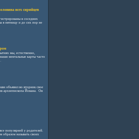
половина всех сирийцев
гистрированы в соседних
а в пятницу и до сих пор не
иром
ытиях мы, естественно,
 наши ментальные карты часто
.
кви объявил во вторник свое
ив архиепископа Йована. Он
все популярней у родителей.
м образом называть своих