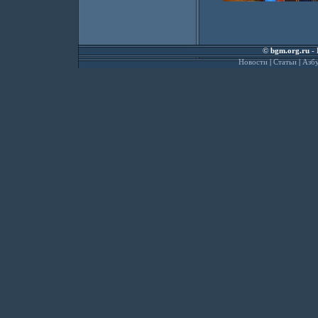
©
bgm.org.ru
- 
Новости
|
Статьи
|
Азбу