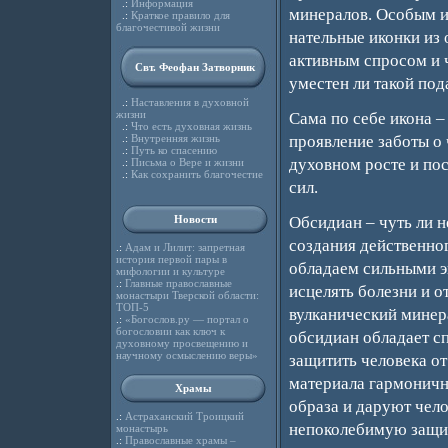
.:
Информация
минералов. Особым и
.:
Краткое правило для
благочестивой жизни
нательные иконки из 
активным спросом и ч
Свт. Феофан Затворник
уместен ли такой под
.:
Наставления в духовной
жизни
Сама по себе икона –
.:
Что есть духовная жизнь
.:
Внутренняя жизнь
проявление заботы о 
.:
Путь ко спасению
духовном росте и по
.:
Письма о Вере и жизни
.:
Как сохранить благочестие
сил.
Новости
Обсидиан – чуть ли н
создания действенног
.:
Адам и Лилит: запретная
история первой пары в
обладаем сильными э
мифологии и культуре
.:
Главные православные
исцелять болезни и о
монастыри Тверской области:
ТОП-5
вулканический минера
.:
«Богослов.ру — портал о
богословии как ключ к
обсидиан обладает с
духовному просвещению и
научному осмыслению веры»
защитить человека от
материала гармоничн
Храмы
образа и даруют чел
.:
Астраханский Троицкий
непоколебимую защит
монастырь
.:
Православные храмы –