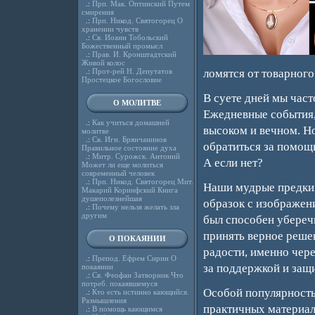
.:
Прп. Мак. Оптинский Путем
смирения
.:
Прп. Никод. Святогорец О
хранении чувств
.:
Св. Иоанн Тобольский
Божественный промысл
.:
Прав. И. Кронштадтский
Живой колос
.:
Прот-рей Н. Депутатов
ломятся от товарного
Простецкое Богословие
В суете дней мы част
О МОЛИТВЕ
Ежедневные события, 
.:
Как учиться домашней
высоком и вечном. Но
молитве
.:
Св. Игн. Брянчанинов
обратиться за помощь
Правильное состояние духа
.:
Митр. Сурожск. Антоний
А если нет?
Может ли еще молиться
современный человек
.:
Прп. Никод. Святогорец Мит.
Наши мудрые предки 
Макарий Коринфский Книга
душеполезнейшая
образок с изображен
.:
Почему нельзя желать зла
другим
был способен уберечь
принять верное решен
О ПОКАЯНИИ
радости, именно чер
.:
Препод. Ефрем Сирин О
за поддержкой и защ
покаянии
.:
Св. Феофан Затворник Что
потреб. покаявшемуся
Особой популярност
.:
Кто есть истинно кающийся.
Размышления
практичных материал
.:
В помощь кающимся