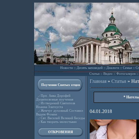
Новости
::
Десять заповедей
::
Диалоги
::
Семья
::
Сп
Статьи
::
Видео
::
Фотогалерея
:
Главная
»
Статьи
»
Нат
Поучения Святых отцов
.:
Прп. Авва Дорофей
* Натель
Душеполезные поучения
.:
Из творений Святителя
Иоанна Златоуста
.:
Жемчуг духовный Составил
04.01.2018
Вадим Фомин
.:
Свт. Василий Великий Беседы
.:
Как творить милостыню
ОТКРОВЕНИЯ