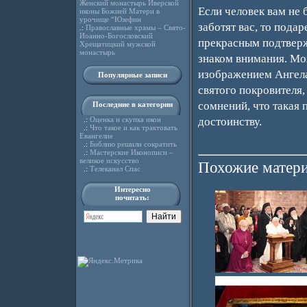
Женский монастырь Иверской
Если человек вам не 
иконы Божией Матери в
урочище “Юзефин
заботят вас, то пода
.:
Православные храмы – Свято-
Иоанно-Богословский
прекрасным подтверж
Хрещатицкий мужской
монастырь
знаком внимания. Мо
изображением Ангела
Популярные записи
святого покровителя,
сомнений, что такая 
Последние в категории
.:
Оценка и скупка икон
достоинству.
.:
Что такое и как трактовать
Евангелие
.:
Библию решили сократить
.:
Мастерские Иконописи –
великое искусство
Похожие матери
.:
Телеканал Спас
Интересно
почитать: