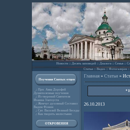
Новости
::
Десять заповедей
::
Диалоги
::
Семья
::
Сп
Статьи
::
Видео
::
Фотогалерея
:
Главная
»
Статьи
»
Ист
Поучения Святых отцов
.:
Прп. Авва Дорофей
* 
Душеполезные поучения
.:
Из творений Святителя
Иоанна Златоуста
.:
Жемчуг духовный Составил
26.10.2013
Вадим Фомин
.:
Свт. Василий Великий Беседы
.:
Как творить милостыню
ОТКРОВЕНИЯ