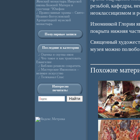
Женский монастырь Иверской
резьбой, кафедры, н
иконы Божией Матери в
урочище “Юзефин
неоклассицизмом и р
.:
Православные храмы – Свято-
Иоанно-Богословский
Хрещатицкий мужской
Изюминкой Глории яв
монастырь
покрыта нижняя част
Популярные записи
Священный художеств
Последние в категории
музея можно полюбо
.:
Оценка и скупка икон
.:
Что такое и как трактовать
Евангелие
.:
Библию решили сократить
Похожие матери
.:
Мастерские Иконописи –
великое искусство
.:
Телеканал Спас
Интересно
почитать: