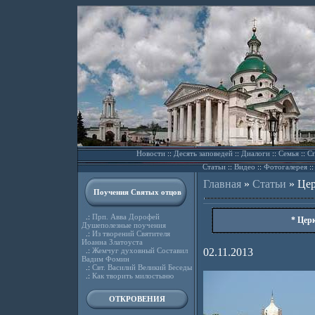
Новости
::
Десять заповедей
::
Диалоги
::
Семья
::
Сп
Статьи
::
Видео
::
Фотогалерея
:
Главная
»
Статьи
»
Цер
Поучения Святых отцов
.:
Прп. Авва Дорофей
* Цер
Душеполезные поучения
.:
Из творений Святителя
Иоанна Златоуста
.:
Жемчуг духовный Составил
02.11.2013
Вадим Фомин
.:
Свт. Василий Великий Беседы
.:
Как творить милостыню
ОТКРОВЕНИЯ