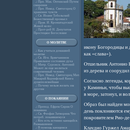
.:
Прп. Мак. Оптинский Путем
смирения
.:
Прп. Никод. Святогорец О
хранении чувств
.:
Св. Иоанн Тобольский
Божественный промысл
.:
Прав. И. Кронштадтский
Живой колос
.:
Прот-рей Н. Депутатов
Простецкое Богословие
О МОЛИТВЕ
икону Богородицы и д
.:
Как учиться домашней
как «слава»).
молитве
.:
Св. Игн. Брянчанинов
Правильное состояние духа
Отшельник Антонио К
.:
Митр. Сурожск. Антоний
Может ли еще молиться
из дерева и сооруди
современный человек
.:
Прп. Никод. Святогорец Мит.
Макарий Коринфский Книга
Согласно легенды, ко
душеполезнейшая
.:
Почему нельзя желать зла
у Каминьи, чтобы выс
другим
в море, затонул, и в
О ПОКАЯНИИ
Образ был найден мон
.:
Препод. Ефрем Сирин О
покаянии
день поклоняются ем
.:
Св. Феофан Затворник Что
покровителем Рио-де
потреб. покаявшемуся
.:
Кто есть истинно кающийся.
Размышления
Клаудио Гуржел Амар
.:
В помощь кающимся