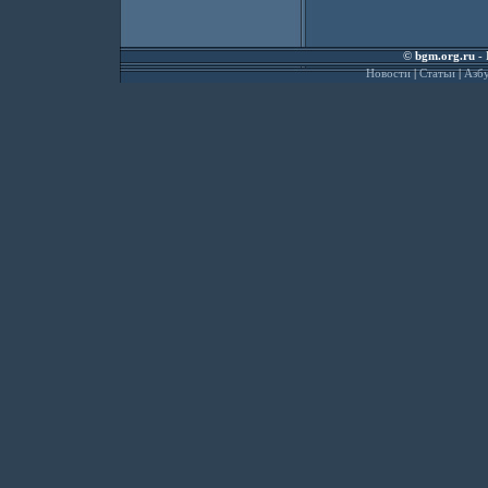
©
bgm.org.ru
- 
Новости
|
Статьи
|
Азбу