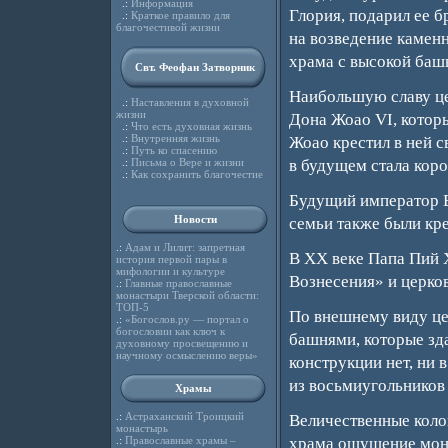
.:
Информация
Глория, подарил ее б
.:
Краткое правило для
благочестивой жизни
на возведение камен
храма с высокой баш
Свт. Феофан Затворник
Наибольшую славу це
.:
Наставления в духовной
жизни
Дона Жоао VI, котор
.:
Что есть духовная жизнь
.:
Внутренняя жизнь
Жоао крестил в ней 
.:
Путь ко спасению
.:
Письма о Вере и жизни
в будущем стала кор
.:
Как сохранить благочестие
Будущий император Б
Новости
семьи также были кре
.:
Адам и Лилит: запретная
В XX веке Папа Пий 
история первой пары в
мифологии и культуре
Вознесения» и церко
.:
Главные православные
монастыри Тверской области:
ТОП-5
По внешнему виду це
.:
«Богослов.ру — портал о
богословии как ключ к
башнями, которые зд
духовному просвещению и
научному осмыслению веры»
конструкции нет, ни 
из восьмиугольников 
Храмы
.:
Астраханский Троицкий
Величественные коло
монастырь
.:
Православные храмы –
храма ощущение мону