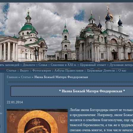
ять заповедей
::
Диалоги
::
Семья
::
Спасение в XXI в.
::
Церковный этикет
::
Духовная литер
Статьи
::
Видео
::
Фотогалерея
::
Азбука Православия
::
Церковные Деятели
::
О нас
Главная
»
Статьи
»
Икона Божьей Матери Феодоровская
* Икона Божьей Матери Феодоровская *
22.01.2014
л
Любая икона Богородицы имеет не только 
ды
и предназначение. Например, иконе Божь
молятся о семейном благополучии, еще п
тяжелой беременности, а так же в трудных
связано очень многое, в том числе начало