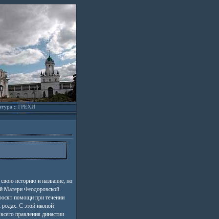
атура
::
ГРЕХИ
свою историю и название, но
ей Матери Феодоровской
росят помощи при течении
 родах. С этой иконой
 всего правления династии