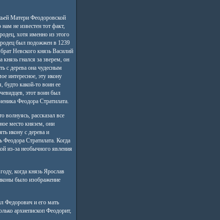
жьей Матери Феодоровской
 нам не известен тот факт,
родец, хотя именно из этого
ородец был подожжен в 1239
 брат Невского князь Василий
а князь гнался за зверем, он
ять с дерева она чудесным
ое интересное, эту икону
, будто какой-то воин ее
чевидцев, этот воин был
еника Феодора Стратилата.
о волнуясь, рассказал все
ное место князем, они
ть икону с дерева и
ь Феодора Стратилата. Когда
ой из-за необычного явления
году, когда князь Ярослав
 иконы было изображение
л Федорович и его мать
олько архиепископ Феодорит,