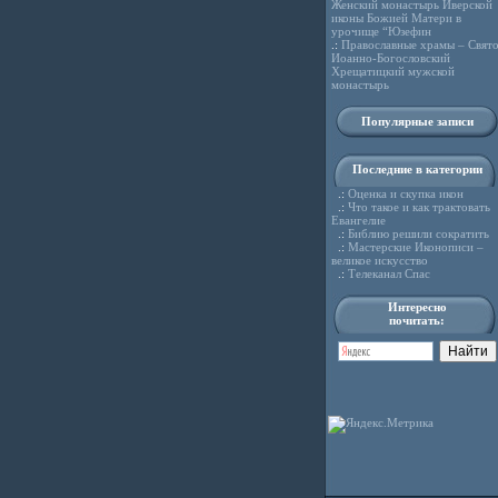
Женский монастырь Иверской
иконы Божией Матери в
урочище “Юзефин
.:
Православные храмы – Свято
Иоанно-Богословский
Хрещатицкий мужской
монастырь
Популярные записи
Последние в категории
.:
Оценка и скупка икон
.:
Что такое и как трактовать
Евангелие
.:
Библию решили сократить
.:
Мастерские Иконописи –
великое искусство
.:
Телеканал Спас
Интересно
почитать: