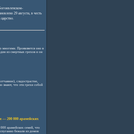
Богоявленском-
овлено 29 августа, в честь
 царство.
о многими. Проявляется оно в
один из смертных грехов и он
отчаяние), сладострастие,
но знают, что эти грехи собой
 — 200 000 арамейских
 000 арамейских семей, что
испуганно бежали из домов