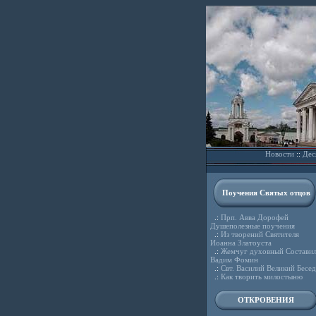
Новости
::
Дес
Поучения Святых отцов
.:
Прп. Авва Дорофей
Душеполезные поучения
.:
Из творений Святителя
Иоанна Златоуста
.:
Жемчуг духовный Состави
Вадим Фомин
.:
Свт. Василий Великий Бесе
.:
Как творить милостыню
ОТКРОВЕНИЯ