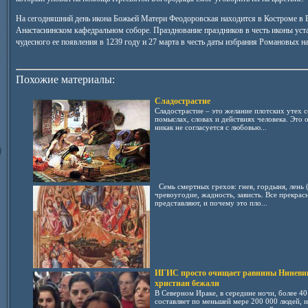
На сегодняшний день икона Божьей Матери Феодоровская находится в Костроме в 
Анастасиинском кафедральном соборе. Празднование праздников в честь иконы устан
чудесного ее появления в 1239 году и 27 марта в честь даты избрания Романовых на
Похожие материалы:
Сладострастие
Сладострастие – это желание плотских утех с
помыслах, словах и действиях человека. Это 
никак не согласуется с любовью...
Семь смертных грехов: гнев, гордыня, лень (
чревоугодие, жадность, зависть. Все прекрас
представляют, и почему это пло...
ИГИС просто очищает равнины Ниневии
христиан бежали
В Северном Ираке, в середине ночи, более 40
составляет по меньшей мере 200 000 людей, 