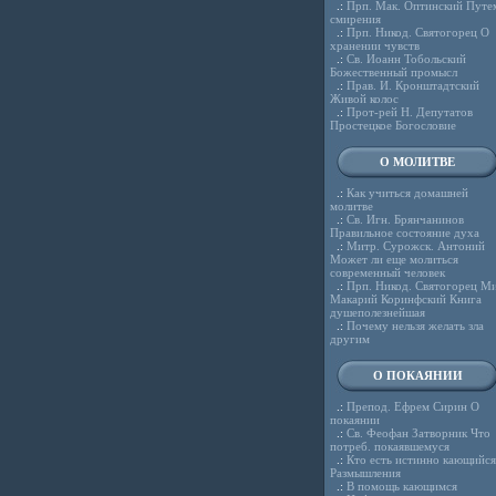
.:
Прп. Мак. Оптинский Путе
смирения
.:
Прп. Никод. Святогорец О
хранении чувств
.:
Св. Иоанн Тобольский
Божественный промысл
.:
Прав. И. Кронштадтский
Живой колос
.:
Прот-рей Н. Депутатов
Простецкое Богословие
О МОЛИТВЕ
.:
Как учиться домашней
молитве
.:
Св. Игн. Брянчанинов
Правильное состояние духа
.:
Митр. Сурожск. Антоний
Может ли еще молиться
современный человек
.:
Прп. Никод. Святогорец Ми
Макарий Коринфский Книга
душеполезнейшая
.:
Почему нельзя желать зла
другим
О ПОКАЯНИИ
.:
Препод. Ефрем Сирин О
покаянии
.:
Св. Феофан Затворник Что
потреб. покаявшемуся
.:
Кто есть истинно кающийся
Размышления
.:
В помощь кающимся