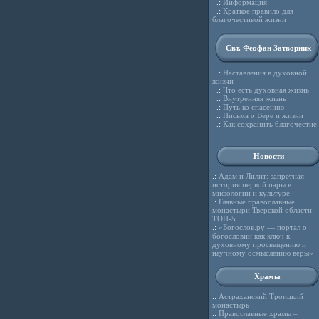
.:
Информация
.:
Краткое правило для
благочестивой жизни
Свт. Феофан Затворник
.:
Наставления в духовной
жизни
.:
Что есть духовная жизнь
.:
Внутренняя жизнь
.:
Путь ко спасению
.:
Письма о Вере и жизни
.:
Как сохранить благочестие
Новости
.:
Адам и Лилит: запретная
история первой пары в
мифологии и культуре
.:
Главные православные
монастыри Тверской области:
ТОП-5
.:
«Богослов.ру — портал о
богословии как ключ к
духовному просвещению и
научному осмыслению веры»
Храмы
.:
Астраханский Троицкий
монастырь
.:
Православные храмы –