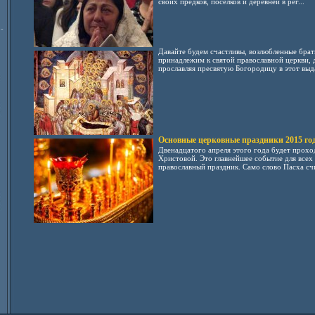
своих предков, поселков и деревней в рег...
-
Давайте будем счастливы, возлюбленные брать
принадлежим к святой православной церкви, 
прославляя пресвятую Богородицу в этот выд
Основные церковные праздники 2015 го
Двенадцатого апреля этого года будет прохо
Христовой. Это главнейшее событие для все
православный праздник. Само слово Пасха счи