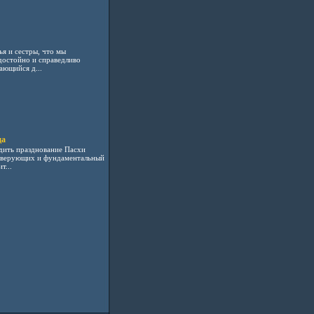
я и сестры, что мы
достойно и справедливо
ающийся д...
да
дить празднование Пасхи
х верующих и фундаментальный
т...