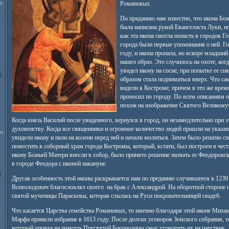
м
Романовых.
По приданию нам известно, что икона Бо
была написана рукой Евангелиста Луки, но
как эта икона смогла попасть в городок Го
города были первые упоминания о ней. Г
году, и икона пропала, но вскоре младший
нашел образ. Это случилось на охоте, когд
увидел икону на сосне, при попытке ее сн
образом стала подниматься вверх. Что сам
видели в Костроме, причем в это же время
проносил по городу. По всем описаниям о
похож на изображение Святого Великомуч
Когда князь Василий после увиденного, вернулся в город, он незамедлительно при эт
духовенству. Когда все священники и огромное количество людей пришли на указан
т.
увидели икону и пали на колени перед ней и начали молиться. Затем было решено сня
поместить в соборный храм города Костромы, который, кстати, был построен в чест
икону Божьей Матери внесли в собор, было принято решение назвать ее Феодоровск
в городе Феодора с иконой накануне.
Другая особенность этой иконы раскрывается нам по преданию случившееся в 1239 
Всеволодович благословлял своего на брак с Александрой. На оборотной стороне
святой мученицы Параскевы, которая слылась на Руси покровительницей свадеб.
Что касается Царства семейства Романовых, то именно благодаря этой иконе Михаи
.
Марфа приняли избрание в 1613 году. После долгих уговоров Земского собрания, т
который уповал на помощь Пресвятой Богородицы смог уговорить их на царствие.