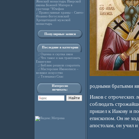
Женский монастырь Иверской
иконы Божией Матери в
урочище “Юзефин
.:
Православные храмы – Свято-
Иоанно-Богословский
Хрещатицкий мужской
монастырь
Популярные записи
Последние в категории
.:
Оценка и скупка икон
.:
Что такое и как трактовать
Евангелие
.:
Библию решили сократить
.:
Мастерские Иконописи –
великое искусство
.:
Телеканал Спас
родными братьями яв
Интересно
почитать:
Иаков с отроческих л
соблюдать строжайше
пришел к Иакову и по
епископом. Он не ход
апостолам, он учил и