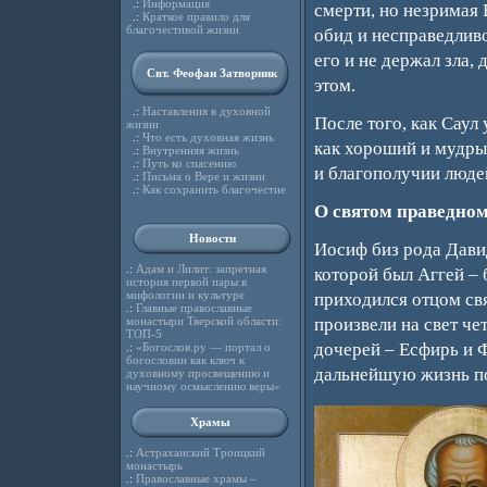
.:
Информация
смерти, но незримая 
.:
Краткое правило для
благочестивой жизни
обид и несправедливо
его и не держал зла,
Свт. Феофан Затворник
этом.
.:
Наставления в духовной
После того, как Саул
жизни
.:
Что есть духовная жизнь
как хороший и мудры
.:
Внутренняя жизнь
.:
Путь ко спасению
и благополучии людей
.:
Письма о Вере и жизни
.:
Как сохранить благочестие
О святом праведно
Новости
Иосиф биз рода Давид
.:
Адам и Лилит: запретная
которой был Аггей – 
история первой пары в
мифологии и культуре
приходился отцом св
.:
Главные православные
монастыри Тверской области:
произвели на свет че
ТОП-5
дочерей – Есфирь и 
.:
«Богослов.ру — портал о
богословии как ключ к
дальнейшую жизнь по
духовному просвещению и
научному осмыслению веры»
Храмы
.:
Астраханский Троицкий
монастырь
.:
Православные храмы –