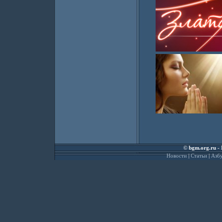
©
bgm.org.ru
- 
Новости
|
Статьи
|
Азбу