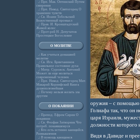
.:
Прп. Мак. Оптинский Путем
смирения
.:
Прп. Никод. Святогорец О
хранении чувств
.:
Св. Иоанн Тобольский
Божественный промысл
.:
Прав. И. Кронштадтский
Живой колос
.:
Прот-рей Н. Депутатов
Простецкое Богословие
О МОЛИТВЕ
.:
Как учиться домашней
молитве
.:
Св. Игн. Брянчанинов
Правильное состояние духа
.:
Митр. Сурожск. Антоний
Может ли еще молиться
современный человек
.:
Прп. Никод. Святогорец Мит.
Макарий Коринфский Книга
душеполезнейшая
.:
Почему нельзя желать зла
другим
оружия – с помощью 
О ПОКАЯНИИ
Голиафа так, что он 
.:
Препод. Ефрем Сирин О
царя Израиля, мужес
покаянии
.:
Св. Феофан Затворник Что
должности которого и
потреб. покаявшемуся
.:
Кто есть истинно кающийся.
Размышления
Видя в Давиде и прее
.:
В помощь кающимся