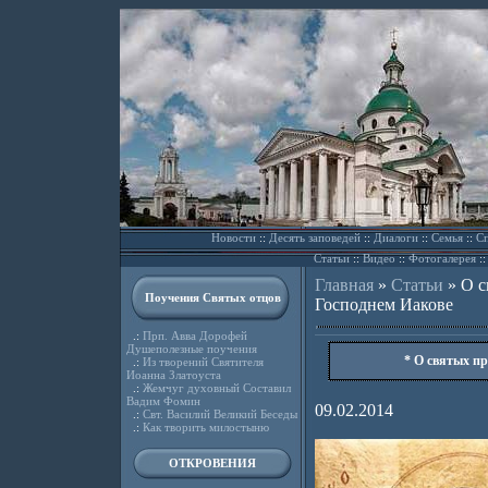
Новости
::
Десять заповедей
::
Диалоги
::
Семья
::
Сп
Статьи
::
Видео
::
Фотогалерея
:
Главная
»
Статьи
»
О с
Поучения Святых отцов
Господнем Иакове
.:
Прп. Авва Дорофей
Душеполезные поучения
* О святых пр
.:
Из творений Святителя
Иоанна Златоуста
.:
Жемчуг духовный Составил
Вадим Фомин
09.02.2014
.:
Свт. Василий Великий Беседы
.:
Как творить милостыню
ОТКРОВЕНИЯ