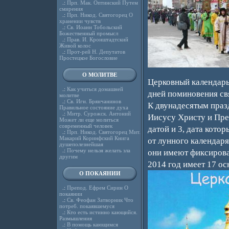
.:
Прп. Мак. Оптинский Путем
смирения
.:
Прп. Никод. Святогорец О
хранении чувств
.:
Св. Иоанн Тобольский
Божественный промысл
.:
Прав. И. Кронштадтский
Живой колос
.:
Прот-рей Н. Депутатов
Простецкое Богословие
О МОЛИТВЕ
Церковный календарь
.:
Как учиться домашней
дней поминовения св
молитве
.:
Св. Игн. Брянчанинов
К двунадесятым праз
Правильное состояние духа
.:
Митр. Сурожск. Антоний
Иисусу Христу и Пре
Может ли еще молиться
современный человек
датой и 3, дата кото
.:
Прп. Никод. Святогорец Мит.
Макарий Коринфский Книга
от лунного календаря
душеполезнейшая
.:
Почему нельзя желать зла
они имеют фиксирова
другим
2014 год имеет 17 ос
О ПОКАЯНИИ
.:
Препод. Ефрем Сирин О
покаянии
.:
Св. Феофан Затворник Что
потреб. покаявшемуся
.:
Кто есть истинно кающийся.
Размышления
.:
В помощь кающимся