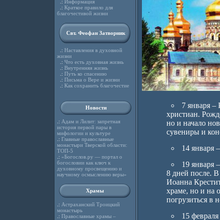
.:
Информация
.:
Краткое правило для
благочестивой жизни
Свт. Феофан Затворник
.:
Наставления в духовной
жизни
.:
Что есть духовная жизнь
.:
Внутренняя жизнь
.:
Путь ко спасению
.:
Письма о Вере и жизни
.:
Как сохранить благочестие
7 января –
Новости
христиан. Рожд
.:
Адам и Лилит: запретная
но и начало нов
история первой пары в
сувениры и кон
мифологии и культуре
.:
Главные православные
монастыри Тверской области:
14 января 
ТОП-5
.:
«Богослов.ру — портал о
богословии как ключ к
19 января 
духовному просвещению и
8 дней после. В
научному осмыслению веры»
Иоанна Крестит
храме, но и на
Храмы
погрузиться в н
.:
Астраханский Троицкий
монастырь
15 февраля
.:
Православные храмы –