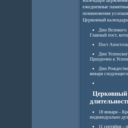
Календарь церковные
ежедневные памятные
поминовения усопших
Церковный календарь
Дни Великого 
Главный пост, кот
Пост Апостоль
Дни Успенского
Приурочен к Успе
Дни Рождестве
января следующего
Церковный 
длительност
18 января – Кр
индивидуально дух
11 сентября –