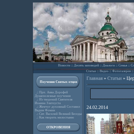
Новости
::
Десять заповедей
::
Диалоги
::
Семья
::
Сп
Статьи
::
Видео
::
Фотогалерея
:
Главная
»
Статьи
»
Цер
Поучения Святых отцов
.:
Прп. Авва Дорофей
Душеполезные поучения
.:
Из творений Святителя
Иоанна Златоуста
.:
Жемчуг духовный Составил
24.02.2014
Вадим Фомин
.:
Свт. Василий Великий Беседы
.:
Как творить милостыню
ОТКРОВЕНИЯ