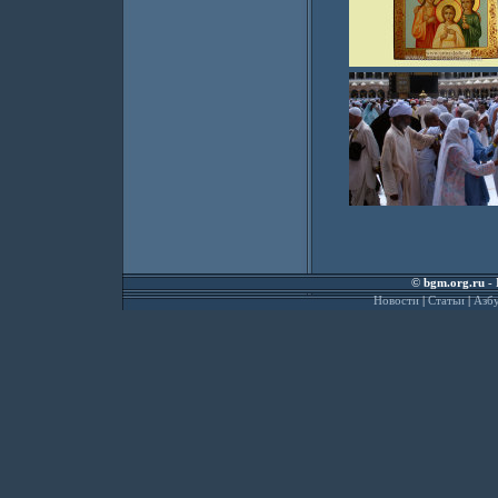
©
bgm.org.ru
- 
Новости
|
Статьи
|
Азбу