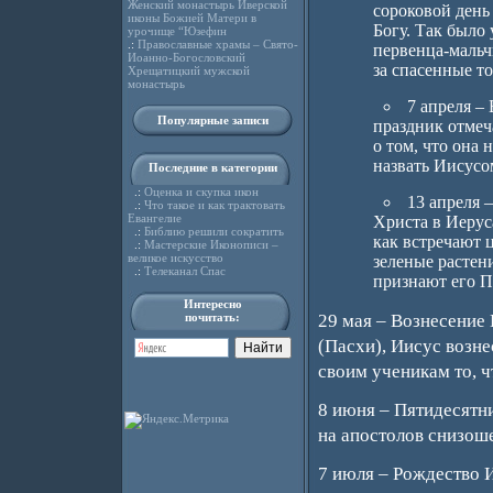
Женский монастырь Иверской
сороковой день
иконы Божией Матери в
Богу. Так было
урочище “Юзефин
.:
Православные храмы – Свято-
первенца-мальч
Иоанно-Богословский
за спасенные т
Хрещатицкий мужской
монастырь
7 апреля –
Популярные записи
праздник отмеч
о том, что она 
назвать Иисусо
Последние в категории
.:
Оценка и скупка икон
13 апреля 
.:
Что такое и как трактовать
Евангелие
Христа в Иерус
.:
Библию решили сократить
как встречают ц
.:
Мастерские Иконописи –
великое искусство
зеленые растен
.:
Телеканал Спас
признают его П
Интересно
почитать:
29 мая – Вознесение
(Пасхи), Иисус возне
своим ученикам то, ч
8 июня – Пятидесятни
на апостолов снизоше
7 июля – Рождество 