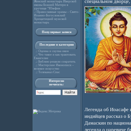
специальном дворце,
Женский монастырь Иверской
иконы Божией Матери в
урочище “Юзефин
.:
Православные храмы – Свято-
Иоанно-Богословский
Хрещатицкий мужской
монастырь
Популярные записи
Последние в категории
.:
Оценка и скупка икон
.:
Что такое и как трактовать
Евангелие
.:
Библию решили сократить
.:
Мастерские Иконописи –
великое искусство
.:
Телеканал Спас
Интересно
почитать:
Легенда об Иоасафе и
индийцев рассказ о Б
Дамаскин по национа
легенда о царевиче б