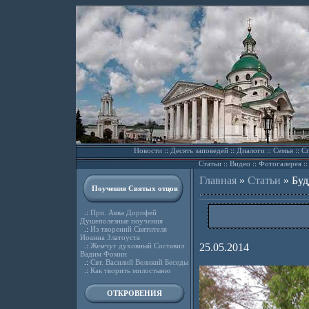
Новости
::
Десять заповедей
::
Диалоги
::
Семья
::
Сп
Статьи
::
Видео
::
Фотогалерея
:
Главная
»
Статьи
»
Буд
Поучения Святых отцов
.:
Прп. Авва Дорофей
Душеполезные поучения
.:
Из творений Святителя
Иоанна Златоуста
.:
Жемчуг духовный Составил
25.05.2014
Вадим Фомин
.:
Свт. Василий Великий Беседы
.:
Как творить милостыню
ОТКРОВЕНИЯ