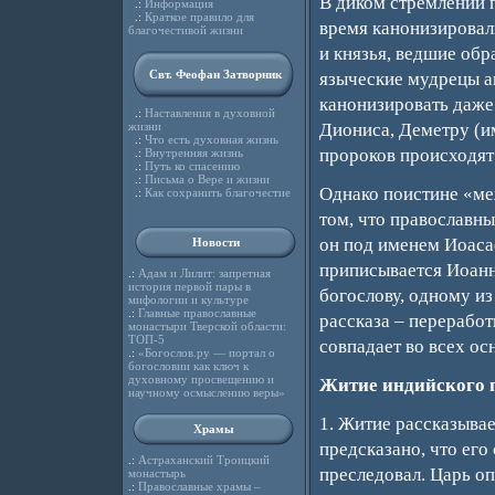
В диком стремлении п
.:
Информация
.:
Краткое правило для
время канонизировал
благочестивой жизни
и князья, ведшие обр
Свт. Феофан Затворник
языческие мудрецы а
канонизировать даже
.:
Наставления в духовной
жизни
Диониса, Деметру (и
.:
Что есть духовная жизнь
пророков происходят 
.:
Внутренняя жизнь
.:
Путь ко спасению
.:
Письма о Вере и жизни
Однако поистине «ме
.:
Как сохранить благочестие
том, что православн
он под именем Иоаса
Новости
приписывается Иоанн
.:
Адам и Лилит: запретная
история первой пары в
богослову, одному из
мифологии и культуре
.:
Главные православные
рассказа – перерабо
монастыри Тверской области:
ТОП-5
совпадает во всех ос
.:
«Богослов.ру — портал о
богословии как ключ к
духовному просвещению и
Житие индийского 
научному осмыслению веры»
1. Житие рассказывае
Храмы
предсказано, что его
.:
Астраханский Троицкий
преследовал. Царь оп
монастырь
.:
Православные храмы –