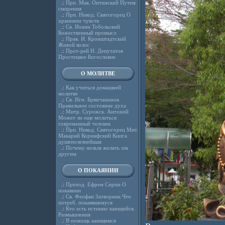
.:
Прп. Мак. Оптинский Путем
смирения
.:
Прп. Никод. Святогорец О
хранении чувств
.:
Св. Иоанн Тобольский
Божественный промысл
.:
Прав. И. Кронштадтский
Живой колос
.:
Прот-рей Н. Депутатов
Простецкое Богословие
О МОЛИТВЕ
.:
Как учиться домашней
молитве
.:
Св. Игн. Брянчанинов
Правильное состояние духа
.:
Митр. Сурожск. Антоний
Может ли еще молиться
современный человек
.:
Прп. Никод. Святогорец Мит.
Макарий Коринфский Книга
душеполезнейшая
.:
Почему нельзя желать зла
другим
О ПОКАЯНИИ
.:
Препод. Ефрем Сирин О
покаянии
.:
Св. Феофан Затворник Что
потреб. покаявшемуся
.:
Кто есть истинно кающийся.
Размышления
.:
В помощь кающимся