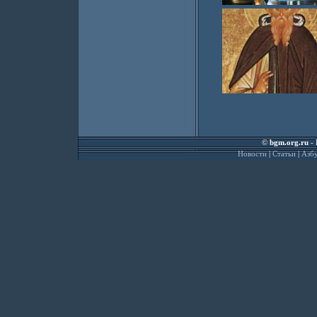
©
bgm.org.ru
- 
Новости
|
Статьи
|
Азбу