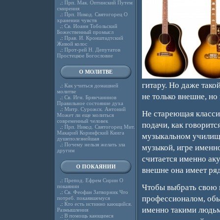
.:
Прп. Мак. Оптинский Путем
смирения
.:
Прп. Никод. Святогорец О
хранении чувств
.:
Св. Иоанн Тобольский
Божественный промысл
.:
Прав. И. Кронштадтский
Живой колос
.:
Прот-рей Н. Депутатов
Простецкое Богословие
О МОЛИТВЕ
гитару. Но даже так
.:
Как учиться домашней
молитве
не только внешне, но 
.:
Св. Игн. Брянчанинов
Правильное состояние духа
.:
Митр. Сурожск. Антоний
Не стареющая классич
Может ли еще молиться
современный человек
подачи, как говоритс
.:
Прп. Никод. Святогорец Мит.
Макарий Коринфский Книга
музыкальном училище 
душеполезнейшая
.:
Почему нельзя желать зла
музыкой, игре именно
другим
считается именно аку
О ПОКАЯНИИ
внешне она имеет ряд
.:
Препод. Ефрем Сирин О
Чтобы выбрать свою 
покаянии
.:
Св. Феофан Затворник Что
профессионалом, обы
потреб. покаявшемуся
.:
Кто есть истинно кающийся.
именно такими людьм
Размышления
.:
В помощь кающимся