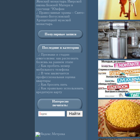
Женский монастырь Иверской
иконы Божией Матери в
урочище “Юзефин
.:
Православные храмы – Свято-
Иоанно-Богословский
Хрещатицкий мужской
монастырь
Популярные записи
Последние в категории
.:
Признаки и стадии
алкоголизма: как распознать
болезнь на раннем этапе
.:
Как пробить номер
мобильного телефона
.:
В чем заключается
профессиональная оценка
квартиры
.:
Как бросить пить
.:
Как правильно использовать
кредитную карту
Интересно
почитать: