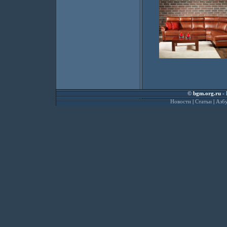
©
bgm.org.ru
- 
Новости
|
Статьи
|
Азбу