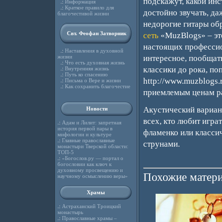
подскажут, какой инс
.:
Информация
.:
Краткое правило для
достойно звучать, да
благочестивой жизни
недорогие гитары об
Свт. Феофан Затворник
сеть
«MuzBlogs» – эт
настоящих профессион
.:
Наставления в духовной
жизни
интересное, пообщат
.:
Что есть духовная жизнь
классики до рока, по
.:
Внутренняя жизнь
.:
Путь ко спасению
http://www.muzblogs.
.:
Письма о Вере и жизни
.:
Как сохранить благочестие
приемлемым ценам ра
Акустический вариан
Новости
всех, кто любит играт
.:
Адам и Лилит: запретная
история первой пары в
фламенко или класси
мифологии и культуре
.:
Главные православные
струнами.
монастыри Тверской области:
ТОП-5
.:
«Богослов.ру — портал о
богословии как ключ к
духовному просвещению и
Похожие матери
научному осмыслению веры»
Храмы
.:
Астраханский Троицкий
монастырь
.:
Православные храмы –