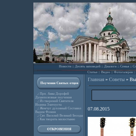
Новости
::
Десять заповедей
::
Диалоги
::
Семья
::
Сп
Статьи
::
Видео
::
Фотогалерея
:
Главная
»
Советы
»
Вы
Поучения Святых отцов
.:
Прп. Авва Дорофей
Душеполезные поучения
.:
Из творений Святителя
Иоанна Златоуста
.:
Жемчуг духовный Составил
07.08.2015
Вадим Фомин
.:
Свт. Василий Великий Беседы
.:
Как творить милостыню
ОТКРОВЕНИЯ